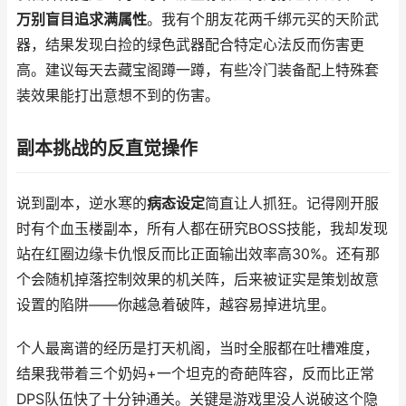
万别盲目追求满属性
。我有个朋友花两千绑元买的天阶武
器，结果发现白捡的绿色武器配合特定心法反而伤害更
高。建议每天去藏宝阁蹲一蹲，有些冷门装备配上特殊套
装效果能打出意想不到的伤害。
副本挑战的反直觉操作
说到副本，逆水寒的
病态设定
简直让人抓狂。记得刚开服
时有个血玉楼副本，所有人都在研究BOSS技能，我却发现
站在红圈边缘卡仇恨反而比正面输出效率高30%。还有那
个会随机掉落控制效果的机关阵，后来被证实是策划故意
设置的陷阱——你越急着破阵，越容易掉进坑里。
个人最离谱的经历是打天机阁，当时全服都在吐槽难度，
结果我带着三个奶妈+一个坦克的奇葩阵容，反而比正常
DPS队伍快了十分钟通关。关键是游戏里没人说破这个隐