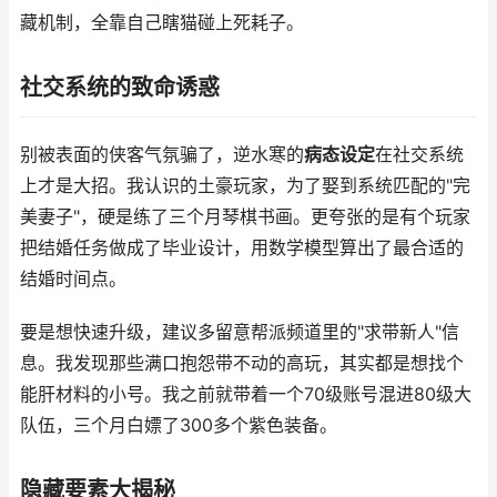
藏机制，全靠自己瞎猫碰上死耗子。
社交系统的致命诱惑
别被表面的侠客气氛骗了，逆水寒的
病态设定
在社交系统
上才是大招。我认识的土豪玩家，为了娶到系统匹配的"完
美妻子"，硬是练了三个月琴棋书画。更夸张的是有个玩家
把结婚任务做成了毕业设计，用数学模型算出了最合适的
结婚时间点。
要是想快速升级，建议多留意帮派频道里的"求带新人"信
息。我发现那些满口抱怨带不动的高玩，其实都是想找个
能肝材料的小号。我之前就带着一个70级账号混进80级大
队伍，三个月白嫖了300多个紫色装备。
隐藏要素大揭秘