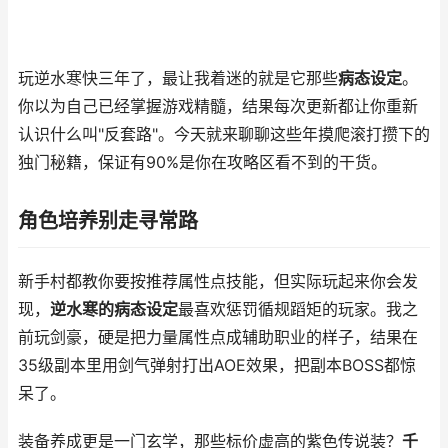
玩逆水寒快三年了，最让我着迷的就是它那些
病态设定
。
你以为自己已经掌握游戏精髓，结果每次更新都让你重新
认识什么叫"反套路"。今天就来聊聊这些年摸爬滚打攒下的
独门秘籍，保证有90%是你在攻略区看不到的干货。
角色培养别走寻常路
新手村都教你要按推荐属性点技能，但实际玩起来你会发
现，
逆水寒的病态设定
最喜欢惩罚循规蹈矩的玩家。我之
前玩剑豪，硬是把力量属性点成辅助职业的样子，结果在
35级副本里用剑气弹射打出AOE效果，把副本BOSS都惊
呆了。
装备养成更是一门玄学，那些标价虚高的紫色传说装？
千