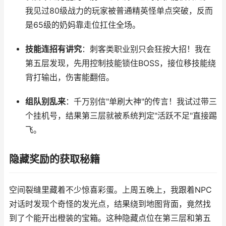
我见过80级战力的玩家被普通精英怪单点突破，反而
是65级的奶妈靠走位扛住全场。
技能连招有讲究
：刺客类职业别只会狂按大招！我在
第五层发现，先用控制技能锁住BOSS，接位移技能绕
背打输出，伤害能翻倍。
组队别乱来
：千万别信"单刷大神"的传言！我试过带三
个挂机号，结果第三层就被系统判定"活跃不足"直接踢
飞。
隐藏奖励的获取秘籍
空间裂缝里藏着不少惊喜彩蛋。上周五晚上，我跟着NPC
对话时发现个奇怪的发光点，结果绕到地图背面，竟然找
到了个能开出橙装的宝箱。这种隐藏点位在第三层和第五