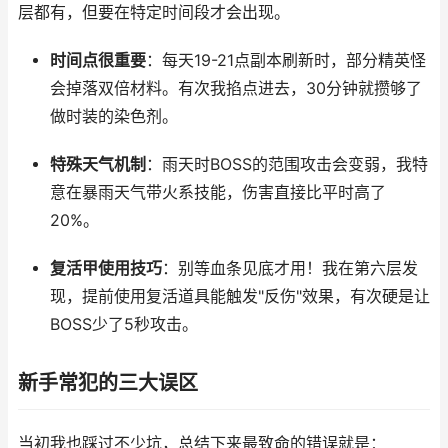
层都有，但要在特定时间段才会出现。
时间点很重要
：每天19-21点副本刷新时，部分精英怪
会掉落双倍材料。有次我掐点进去，30分钟就攒够了
做时装的染色剂。
特殊天气机制
：雨天时BOSS的范围攻击会变弱，我特
意在暴雨天气带火系技能，伤害直接比平时高了
20%。
复活甲使用技巧
：别等血条见底才用！我在第六层发
现，提前使用复活道具能触发"反伤"效果，有次硬是让
BOSS少了5秒攻击。
新手常犯的三大误区
当初我也踩过不少坑，总结下来最致命的错误就是：