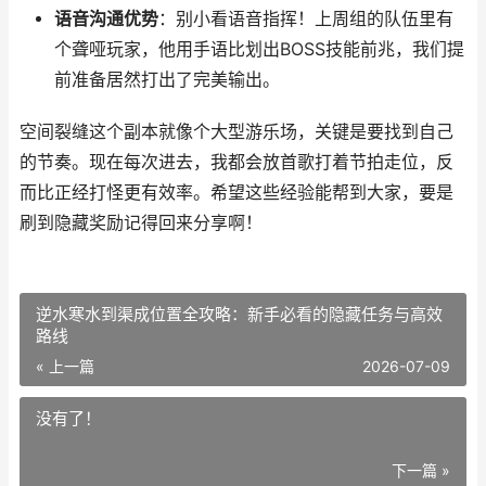
语音沟通优势
：别小看语音指挥！上周组的队伍里有
个聋哑玩家，他用手语比划出BOSS技能前兆，我们提
前准备居然打出了完美输出。
空间裂缝这个副本就像个大型游乐场，关键是要找到自己
的节奏。现在每次进去，我都会放首歌打着节拍走位，反
而比正经打怪更有效率。希望这些经验能帮到大家，要是
刷到隐藏奖励记得回来分享啊！
逆水寒水到渠成位置全攻略：新手必看的隐藏任务与高效
路线
« 上一篇
2026-07-09
没有了！
下一篇 »