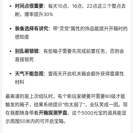
时间点很重要
：每天10点、16点、22点这三个整点去
刷，爆率提升30%
装备选择有讲究
：带"灵觉"属性的饰品能提升开箱时的
感知度
别乱砸锁链
：有些箱子需要先完成前置任务，否则会
直接锁死
天气不能忽视
：雷雨天开启机关箱会额外获得雷属性
材料
最离谱的是上次组队时，有个新玩家硬要开需要80级才能
触发的箱子，结果系统提示"你太弱了"，全队笑成一团。现
在我都随身带着
开箱探测罗盘
，这个5000元宝的道具能显
示周围50米内的可开启宝箱。