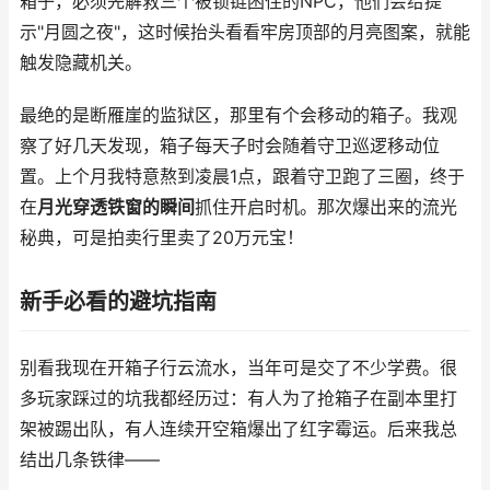
箱子，必须先解救三个被锁链困住的NPC，他们会给提
示"月圆之夜"，这时候抬头看看牢房顶部的月亮图案，就能
触发隐藏机关。
最绝的是断雁崖的监狱区，那里有个会移动的箱子。我观
察了好几天发现，箱子每天子时会随着守卫巡逻移动位
置。上个月我特意熬到凌晨1点，跟着守卫跑了三圈，终于
在
月光穿透铁窗的瞬间
抓住开启时机。那次爆出来的流光
秘典，可是拍卖行里卖了20万元宝！
新手必看的避坑指南
别看我现在开箱子行云流水，当年可是交了不少学费。很
多玩家踩过的坑我都经历过：有人为了抢箱子在副本里打
架被踢出队，有人连续开空箱爆出了红字霉运。后来我总
结出几条铁律——