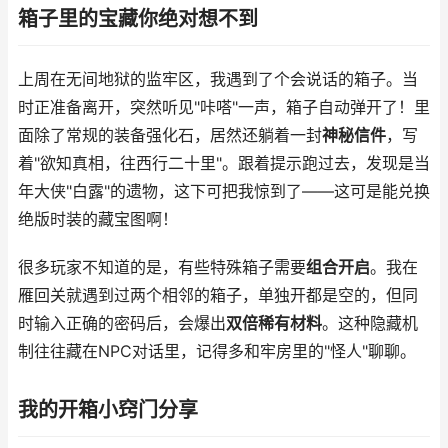
箱子里的宝藏你绝对想不到
上周在无间地狱的监牢区，我遇到了个会说话的箱子。当
时正准备离开，突然听见"咔嗒"一声，箱子自动弹开了！里
面除了常规的装备强化石，居然还躺着一封
神秘信件
，写
着"欲知真相，往西行二十里"。跟着提示跑过去，发现是当
年大侠"白露"的遗物，这下可把我惊到了——这可是能兑换
绝版时装的藏宝图啊！
很多玩家不知道的是，有些特殊箱子需要
组合开启
。我在
雁回关就遇到过两个相邻的箱子，单独开都是空的，但同
时输入正确的密码后，会爆出
双倍稀有材料
。这种隐藏机
制往往藏在NPC对话里，记得多和牢房里的"怪人"聊聊。
我的开箱小窍门分享