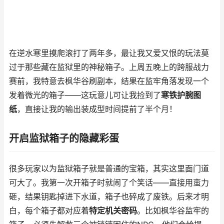
在逆水寒里摸爬滚打了两年多，最让我又爱又恨的玩法莫
过于那些藏在监狱里的神秘箱子。上周五晚上的跨服战力
赛前，我特意去枫华谷刷副本，结果在监牢角落发现一个
发着微光的箱子——这玩意儿可让我捡到了
寒铁护腕图
纸
，直接让我的输出装成型时间提前了半个月！
开启监狱箱子的隐藏彩蛋
很多玩家以为监狱箱子就是普通的宝箱，其实这里面门道
可大了。我第一次开箱子时就闹了个笑话——直接用蛮力
砸，结果钥匙掉进下水道，箱子也碎成了废铁。后来才明
白，每个箱子都对应着
特定机关密码
。比如枫华谷监牢的