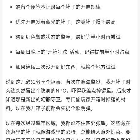
准备个便签本记录每个箱子的开启规律
优先开启发着蓝光的箱子，这类箱子爆率最高
遇到红色警戒状态的监牢，最好等半小时再尝试
每周日晚上的"开箱狂欢"活动，记得提前半小时占点
如果连续三次没开到好东西，就换个地方试试
说到这儿必须分享个趣事：有次在寒潭监狱，我开箱子时
旁边突然冒出个隐身的NPC，吓得我差点摔键盘。后来才
知道那是新出的
幻影守卫
，专门偷玩家开箱时掉落的材
料。现在我开箱子前都会先扔个照明弹。
现在每次经过监牢区域，我都忍不住四处张望。这些藏在
角落里的箱子就像游戏里的彩蛋，总能给人意外惊喜。要