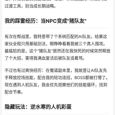
过渡工具，别当成长期战略。
我的踩雷经历：当NPC变成"猪队友"
有次在帮战里，我特意带了个系统匹配的AI队友。结果这
家伙全程只用基础剑法，眼睁睁看着我被三个真人围攻。
最尴尬的是，这个"猪队友"居然还在我快死的时候突然释放
了个大招，害得我满血复活后被队友追着骂。
不过也有过爽快经历：在蜀道副本里，我故意让AI队友先
手释放控场技能，配合我的轻功连招，BOSS都被打懵了。
现在遇到人机队友，我会优先观察他们的技能循环，找到
配合节奏。
隐藏玩法：逆水寒的人机彩蛋