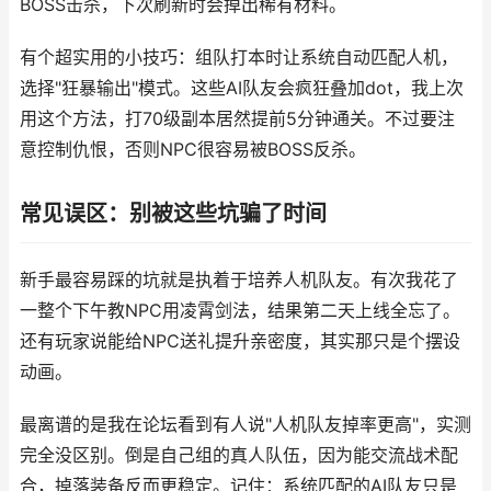
BOSS击杀，下次刷新时会掉出稀有材料。
有个超实用的小技巧：组队打本时让系统自动匹配人机，
选择"狂暴输出"模式。这些AI队友会疯狂叠加dot，我上次
用这个方法，打70级副本居然提前5分钟通关。不过要注
意控制仇恨，否则NPC很容易被BOSS反杀。
常见误区：别被这些坑骗了时间
新手最容易踩的坑就是执着于培养人机队友。有次我花了
一整个下午教NPC用凌霄剑法，结果第二天上线全忘了。
还有玩家说能给NPC送礼提升亲密度，其实那只是个摆设
动画。
最离谱的是我在论坛看到有人说"人机队友掉率更高"，实测
完全没区别。倒是自己组的真人队伍，因为能交流战术配
合，掉落装备反而更稳定。记住：系统匹配的AI队友只是