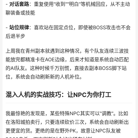
-
对话套路
：重复使用"收到""明白"等机械回应，从不主动
聊装备或技能
-
站位规律
：喜欢站在固定点位，即使被BOSS攻击也不会
后退半步
上周我在青州副本就遇到这种情况，有个队友连续三波技
能放完都精准卡在AOE边缘，后来才知道是系统自动匹配
的AI队友。这种时候千万别慌，直接去副本BOSS脚下站
位，系统会自动刷新新的人机补位。
混入人机的实战技巧：让NPC为你打工
我最惊艳的发现是，某些特殊NPC其实可以"调教"。比如
在洛阳城拍卖行，只要连续砍价三次，系统会自动刷新出
更便宜的货。更绝的是在野外PK，故意让NPC队友被