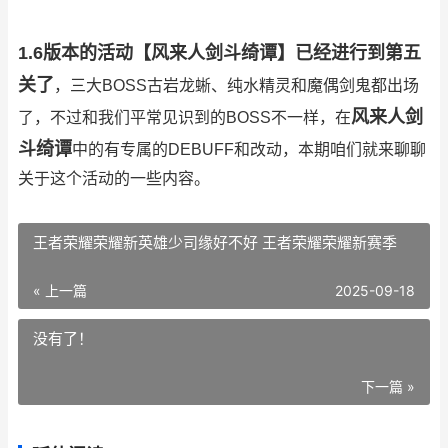
1.6版本的活动【风来人剑斗绮谭】已经进行到第五
关了
，三大BOSS古岩龙蜥、纯水精灵和魔偶剑鬼都出场
风来人剑
了，不过和我们平常见识到的BOSS不一样，在
斗绮谭
中的有专属的DEBUFF和改动，本期咱们就来聊聊
关于这个活动的一些内容。
王者荣耀荣耀新英雄少司缘好不好 王者荣耀荣耀新赛季
« 上一篇
2025-09-18
没有了！
下一篇 »