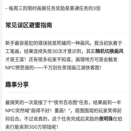
- 每周三的限时画展任务奖励是普通任务的3倍
常见误区避雷指南
新手最容易犯的错误就是死磕同一种画风。我当初执着于
工笔画，结果连续失败30次才意识到，其实
随机切换画风
才是王道！还有很多玩家不知道，画错地方可是会触发
NPC愤怒值的——千万别在茶馆画江湖侠客图！
趣事分享
最搞笑的一次是接了个"夜市百态图"任务，结果画到一半
NPC突然喊"画得不好！重画！"，周围围观的玩家笑得前
仰后合。不过说真的，这个任务完成后奖励的
夜明珠
在拍
卖行能卖到300万铜钱呢！