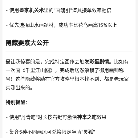
- 使用
墨家机关术
里的"画魂引"道具接单效率翻倍
- 优先选择山水画题材，成功率比花鸟画高15%以上
隐藏要素大公开
最让我惊喜的是，完成特定画作会触发
彩蛋剧情
。比如有
一次画《千里江山图》，完成后居然解锁了御用画师称
号！这些隐藏奖励在官方攻略里根本找不到，都是老玩家
实测出来的。
特别提醒
：
- 使用"丹青笔"时长按右键可激活
神来之笔
效果
- 集齐5种不同画风可兑换限定坐骑"灵狐"