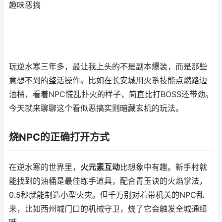
趣味恶搞
玩逆水寒三年多，最让我上头的不是副本爆装，而是那些
意想不到的整活操作。比如在长安城用火系技能点燃路边
油桶，看着NPC慌乱扑火的样子，简直比打BOSS还带劲。
今天就来聊聊这个看似恶搞实则暗藏玄机的玩法。
烧NPC的正确打开方式
在逆水寒的世界里，
火元素互动
比想象中有趣。新手村就
能找到的油桶是最佳练手道具，配合青玉诀的火焰掌法，
0.5秒就能制造小型火灾。但千万别对着带机关的NPC乱
来，比如西州城门口的机械守卫，烧了它会触发全城通缉