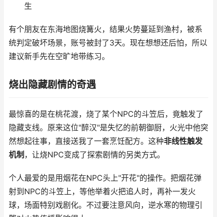
生
有个朋友在东海地图烧篝火，结果火势蔓延到渔村，被系
统判定破坏场景，账号被封了3天。现在想想还后怕，所以
建议新手先在空旷地带练习。
烧出隐藏剧情的奇遇
最惊喜的是在桃花渡，烧了某个NPC的斗笠后，竟触发了
隐藏支线。原来这位"醉汉"是失忆的前朝御厨，火光中他突
然想起往事，直接送我了一套烹饪配方。这种
非线性触发
机制
，让烧NPC变成了探索剧情的另类方式。
个人最爱的是用烟花在NPC头上"开花"的操作。把烟花弹
射到NPC的斗笠上，等他举着火把追人时，再补一发火
球，场面特别戏剧化。不过要注意风向，逆水寒的物理引