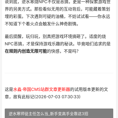
说到底，逆水寒烧NPC不仅是恶搞，更是一种探索游戏世
界的另类方式。那些看似无用的互动背后，可能藏着策划
埋的彩蛋。下次遇到可疑的油桶，不妨试试看——你永远
不知道下个着火点会触发什么神奇剧情。
最后提醒，玩归玩，别真把游戏环境搞砸了。适度的烧
NPC恶搞，才是保持游戏乐趣的秘诀。毕竟咱们追求的是
在规则内创造无限可能
的快感，不是吗？
这是
水淼·帝国CMS站群文章更新器
的试用版本更新的文
章，故有此标记(2026-07-03 07:30:33)
逆水寒师徒主任怎么当_新手变高手全靠这3招