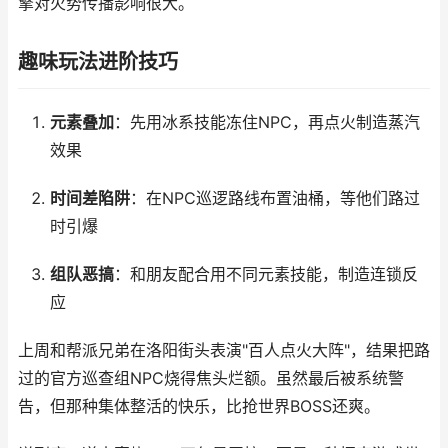
擎对火势传播影响很大。
趣味玩法进阶技巧
元素叠加
：先用冰系技能冻住NPC，再点火制造蒸汽
效果
时间差陷阱
：在NPC巡逻路线布置油桶，等他们路过
时引爆
组队恶搞
：和朋友配合用不同元素技能，制造连锁反
应
上周和帮派兄弟在洛阳街头表演"百人点火大阵"，结果把路
过的官方巡查组NPC烧得焦头烂额。虽然最后被系统警
告，但那种集体整活的快乐，比抢世界BOSS还爽。