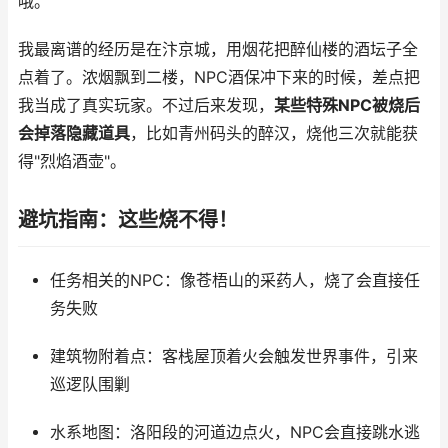
哦。
我最离谱的经历是在汴京城，用烟花把醉仙楼的酒坛子全
点着了。浓烟飘到二楼，NPC酒保冲下来的时候，差点把
我当成了真实玩家。不过后来发现，
某些特殊NPC被烧后
会掉落隐藏道具
，比如青州码头的醉汉，烧他三次就能获
得"烈焰酒壶"。
避坑指南：这些烧不得！
任务相关的NPC：像苍梧山的采药人，烧了会直接任
务失败
建筑物附着点：客栈屋顶着火会触发世界事件，引来
巡逻队围剿
水系地图：洛阳段的河道边点火，NPC会直接跳水逃