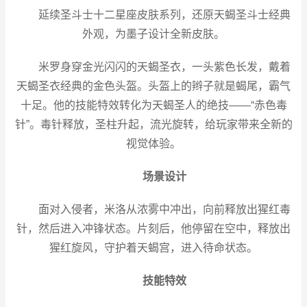
延续圣斗士十二星座皮肤系列，还原天蝎圣斗士经典
外观，为墨子设计全新皮肤。
米罗身穿金光闪闪的天蝎圣衣，一头紫色长发，戴着
天蝎圣衣经典的金色头盔。头盔上的辫子就是蝎尾，霸气
十足。他的技能特效转化为天蝎圣人的绝技——“赤色毒
针”。毒针释放，圣柱升起，流光旋转，给玩家带来全新的
视觉体验。
场景设计
面对入侵者，米洛从浓雾中冲出，向前释放出猩红毒
针，然后进入冲锋状态。片刻后，他停留在空中，释放出
猩红旋风，守护着天蝎宫，进入待命状态。
技能特效