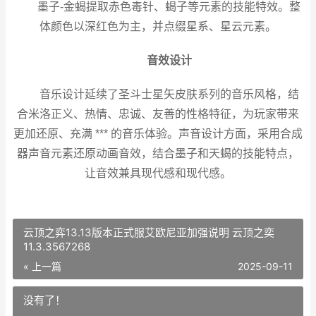
墨子-金蝎提取赤色毒针、蝎子等元素的技能特效。整
体颜色以深红色为主，并点缀星系、星云元素。
音效设计
音乐设计延续了圣斗士星矢皮肤系列的音乐风格，结
合米洛正义、热情、忠诚、友善的性格特征，为玩家带来
更加还原、充满 *** 的音乐体验。声音设计方面，采用合成
器声音元素还原动画音效，结合墨子和天蝎的技能特点，
让音效兼具现代感和现代感。
云顶之弈13.13版本正式服艾欧尼亚加强说明 云顶之奕
11.3.3567268
« 上一篇
2025-09-11
没有了！