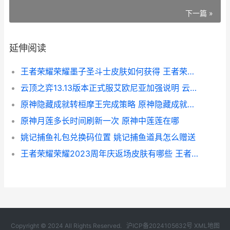
下一篇 »
延伸阅读
王者荣耀荣耀墨子圣斗士皮肤如何获得 王者荣耀墨羽
云顶之弈13.13版本正式服艾欧尼亚加强说明 云顶之奕11.3.3567268
原神隐藏成就转桓摩王完成策略 原神隐藏成就最新
原神月莲多长时间刷新一次 原神中莲莲在哪
姚记捕鱼礼包兑换码位置 姚记捕鱼道具怎么赠送
王者荣耀荣耀2023周年庆返场皮肤有哪些 王者荣耀荣耀2017年突然听与我同行
Copyright © 2024 All Rights Reserved.
沪ICP备2024105632号
XML地图