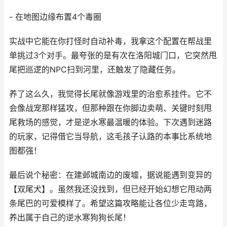
- 在地图边缘布置4个毒圈
实战中它能在你打怪时自动补毒，我拿这个配置在帮战里
单挑过3个对手。最夸张的是有次在洛阳城门口，它突然甩
尾把巡逻的NPC扫到河里，还触发了隐藏任务。
养了这么久，我觉得长尾就像游戏里的治愈系挂件。它不
会像战宠那样猛攻，但那种跟在你脚边卖萌、关键时刻甩
尾救场的感觉，才是逆水寒最温暖的体验。下次遇到迷路
的玩家，记得借它当导航，这毛孩子认路的本事比系统地
图都强！
最后说个秘密：在建邺城南边的废墟，据说能遇到变异的
【双尾犬】。虽然我还没找到，但已经开始幻想它甩动两
条尾巴的可爱模样了。希望这篇攻略能让各位少走弯路，
养出属于自己的逆水寒狗狗长尾！