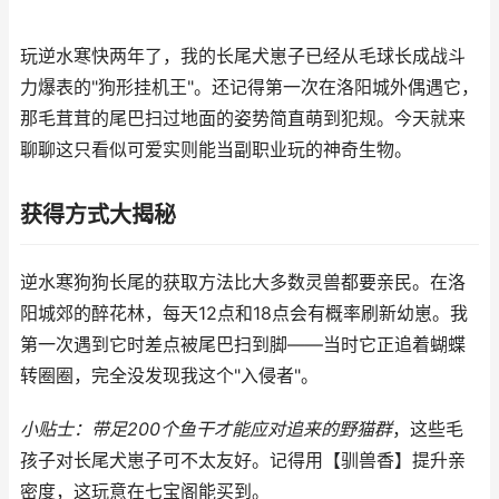
玩逆水寒快两年了，我的长尾犬崽子已经从毛球长成战斗
力爆表的"狗形挂机王"。还记得第一次在洛阳城外偶遇它，
那毛茸茸的尾巴扫过地面的姿势简直萌到犯规。今天就来
聊聊这只看似可爱实则能当副职业玩的神奇生物。
获得方式大揭秘
逆水寒狗狗长尾的获取方法比大多数灵兽都要亲民。在洛
阳城郊的醉花林，每天12点和18点会有概率刷新幼崽。我
第一次遇到它时差点被尾巴扫到脚——当时它正追着蝴蝶
转圈圈，完全没发现我这个"入侵者"。
小贴士：带足200个鱼干才能应对追来的野猫群
，这些毛
孩子对长尾犬崽子可不太友好。记得用【驯兽香】提升亲
密度，这玩意在七宝阁能买到。