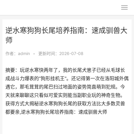
逆水寒狗狗长尾培养指南：速成驯兽大
师
作者：
admin
•
更新时间：2026-07-08
摘要：玩逆水寒快两年了，我的长尾犬崽子已经从毛球长
成战斗力爆表的"狗形挂机王"。还记得第一次在洛阳城外偶
遇它，那毛茸茸的尾巴扫过地面的姿势简直萌到犯规。今
天就来聊聊这只看似可爱实则能当副职业玩的神奇生物。
获得方式大揭秘逆水寒狗狗长尾的获取方法比大多数灵兽
都要亲,逆水寒狗狗长尾培养指南：速成驯兽大师