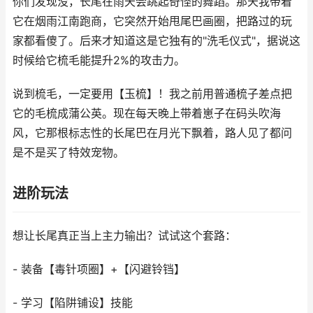
你们发现没，长尾在雨天会跳起奇怪的舞蹈。那天我带着
它在烟雨江南跑商，它突然开始甩尾巴画圈，把路过的玩
家都看傻了。后来才知道这是它独有的"洗毛仪式"，据说这
时候给它梳毛能提升2%的攻击力。
说到梳毛，一定要用【玉梳】！我之前用普通梳子差点把
它的毛梳成蒲公英。现在每天晚上带着崽子在码头吹海
风，它那根标志性的长尾巴在月光下飘着，路人见了都问
是不是买了特效宠物。
进阶玩法
想让长尾真正当上主力输出？试试这个套路：
- 装备【毒针项圈】+【闪避铃铛】
- 学习【陷阱铺设】技能