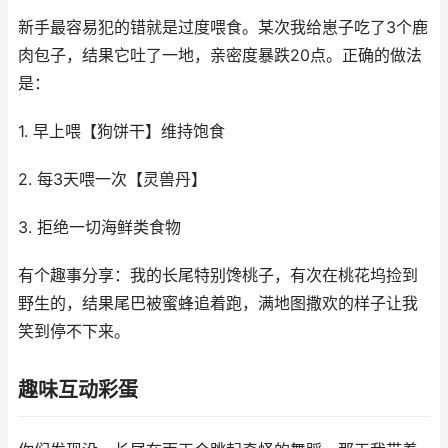
新手最容易犯的错就是过度喂食。某次我给崽子吃了3个鹿
肉包子，结果它吐了一地，亲密度暴跌20点。正确的做法
是：
1. 早上喂【狗饼干】维持饱食
2. 每3天喂一次【灵兽丹】
3. 拒绝一切海鲜类食物
有个趣事分享：我的长尾特别馋桃子，有次在桃花坞捡到
野生的，结果尾巴被蜜蜂追着跑，满地图撒欢的样子让我
笑到停不下来。
趣味互动彩蛋