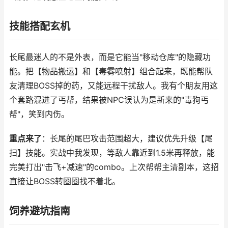
技能搭配玄机
长尾最迷人的不是外表，而是它能当"移动仓库"的隐藏功
能。把【物品搬运】和【毒雾喷射】组合起来，既能帮队
友清理BOSS掉的药，又能远程干扰敌人。我有个朋友用这
个套路混进了丐帮，结果被NPC误认为是新来的"毒狗丐
帮"，笑到内伤。
重点来了
：长尾的尾巴攻击范围超大，建议优先升级【尾
扫】技能。实战中我发现，等敌人靠近到1.5米再释放，能
完美打出"击飞+减速"的combo。上次帮帮主清副本，这招
直接让BOSS转圈圈找不着北。
饲养避坑指南