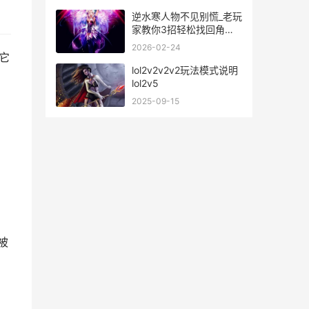
逆水寒人物不见别慌_老玩
家教你3招轻松找回角色
位置
2026-02-24
它
lol2v2v2v2玩法模式说明
lol2v5
2025-09-15
被