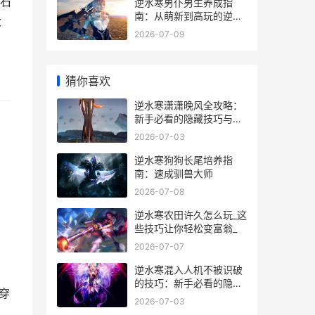
石
逆水寒男仆男生养成指
南：从萌新到高玩的逆袭
大
秘籍
2026-07-09
猜你喜欢
逆水寒潇潇晚风全攻略：
新手必看的隐藏技巧与实
战心得
2026-07-03
逆水寒狗狗长尾培养指
南：速成驯兽大师
2026-07-08
逆水寒农田许久怎么玩_这
些技巧让你轻松变富翁_
2026-07-07
逆水寒混入人机不被识破
的技巧：新手必看的隐藏
穿
玩法指南
2026-07-03