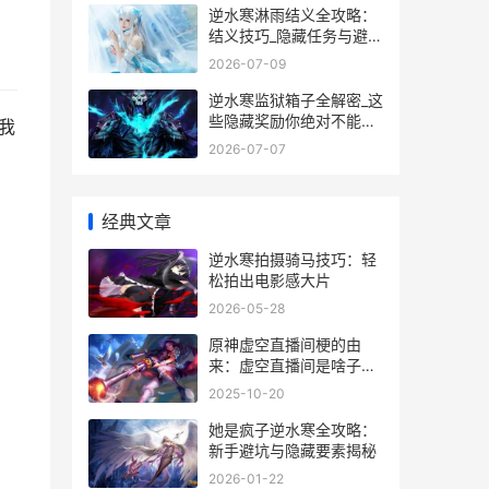
逆水寒淋雨结义全攻略：
结义技巧_隐藏任务与避坑
指南
2026-07-09
逆水寒监狱箱子全解密_这
些隐藏奖励你绝对不能错
我
过
2026-07-07
经典文章
逆水寒拍摄骑马技巧：轻
松拍出电影感大片
2026-05-28
原神虚空直播间梗的由
来：虚空直播间是啥子梗
[多图] 虚空济在哪个平台
2025-10-20
直播
她是疯子逆水寒全攻略：
新手避坑与隐藏要素揭秘
2026-01-22