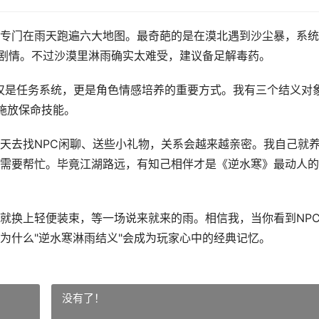
专门在雨天跑遍六大地图。最奇葩的是在漠北遇到沙尘暴，系统
义剧情。不过沙漠里淋雨确实太难受，建议备足解毒药。
不仅是任务系统，更是角色情感培养的重要方式。我有三个结义对
施放保命技能。
天去找NPC闲聊、送些小礼物，关系会越来越亲密。我自己就
需要帮忙。毕竟江湖路远，有知己相伴才是《逆水寒》最动人的
就换上轻便装束，等一场说来就来的雨。相信我，当你看到NP
为什么"逆水寒淋雨结义"会成为玩家心中的经典记忆。
没有了！