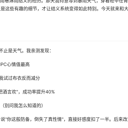
雨巷淋雨结义的经历。那天我特意等到暴雨天气，穿着轻甲在青
正是这些有趣的细节，才让结义系统变得如此特别。今天就来和
键不止是天气。我亲测发现：
NPC心情值最高
我试过布衣反而减分
把酒言欢"，成功率提升40%
度（别问我怎么知道的）
C说"你这般防备，倒失了真性情"，直接好感度扣了一半。后来改