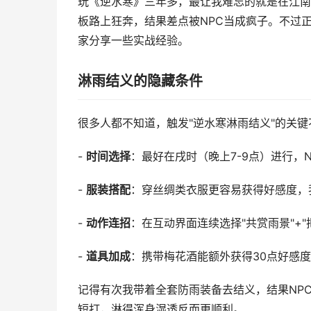
玩《逆水寒》三年多，最让我难忘的就是在江南
板路上狂奔，结果差点被NPC当成疯子。不过
家分享一些实战经验。
淋雨结义的隐藏条件
很多人都不知道，触发"逆水寒淋雨结义"的关
-
时间选择
：最好在戌时（晚上7-9点）进行，
-
服装搭配
：穿丝绸类衣服更容易获得好感度，
-
动作连招
：在互动界面连续选择"共赏雨景"+"
-
道具加成
：携带梅花酒能额外获得30点好感
记得有次我带着全套防雨装备去结义，结果NP
短打，淋得浑身湿透反而更顺利。