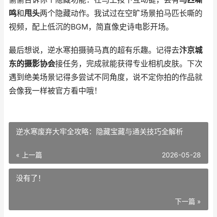
鸣
和
甩头
两个隐藏动作。我试过在空旷场景拍马匹长嘶的
视频，配上低沉的BGM，简直像史诗电影开场。
最后想说，逆水寒拍摄骑马真的超有乐趣。记得去
汴京城
东的摄影协会
接任务，完成就能获得专业相机皮肤。下次
遇到绝美场景记得多尝试不同角度，说不定你拍的作品就
会像我一样被官方看中哦！
逆水寒废弃大牢全攻略：隐藏宝藏与通关技巧全解析
« 上一篇
2026-05-28
没有了！
下一篇 »