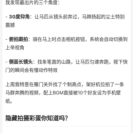
我发现最出片的三个角度：
-
30度仰角
：让马匹从镜头前奔过，马蹄扬起的尘土特别
震撼
-
俯拍跟拍
：骑在马上时点击相机按钮，系统会自动切换到
上帝视角
-
侧面长镜头
：找条笔直的山路，让马匹匀速奔跑，按下快
门的瞬间会有慢动作特效
上周我特意在雁门关外找了个制高点，架好机位拍了一条
马群奔腾的视频，配上BGM直接被10个好友设为手机壁
纸。
隐藏拍摄彩蛋你知道吗？