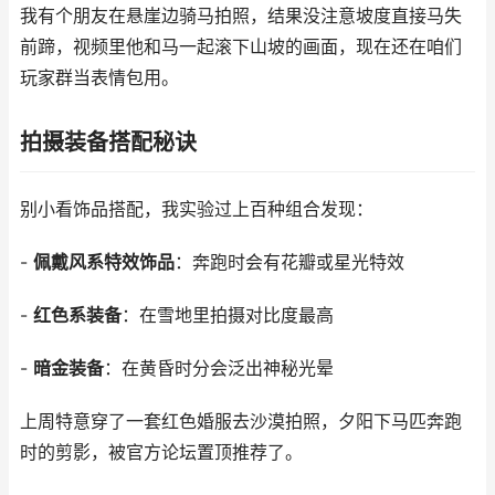
我有个朋友在悬崖边骑马拍照，结果没注意坡度直接马失
前蹄，视频里他和马一起滚下山坡的画面，现在还在咱们
玩家群当表情包用。
拍摄装备搭配秘诀
别小看饰品搭配，我实验过上百种组合发现：
-
佩戴风系特效饰品
：奔跑时会有花瓣或星光特效
-
红色系装备
：在雪地里拍摄对比度最高
-
暗金装备
：在黄昏时分会泛出神秘光晕
上周特意穿了一套红色婚服去沙漠拍照，夕阳下马匹奔跑
时的剪影，被官方论坛置顶推荐了。