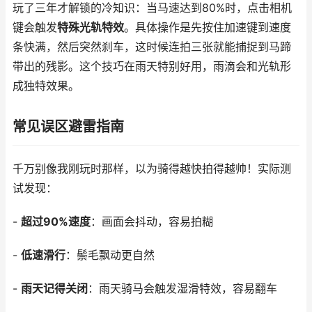
玩了三年才解锁的冷知识：当马速达到80%时，点击相机
键会触发
特殊光轨特效
。具体操作是先按住加速键到速度
条快满，然后突然刹车，这时候连拍三张就能捕捉到马蹄
带出的残影。这个技巧在雨天特别好用，雨滴会和光轨形
成独特效果。
常见误区避雷指南
千万别像我刚玩时那样，以为骑得越快拍得越帅！实际测
试发现：
-
超过90%速度
：画面会抖动，容易拍糊
-
低速滑行
：鬃毛飘动更自然
-
雨天记得关闭
：雨天骑马会触发湿滑特效，容易翻车