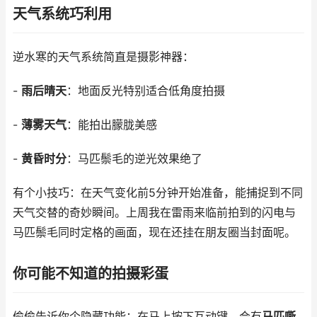
天气系统巧利用
逆水寒的天气系统简直是摄影神器：
-
雨后晴天
：地面反光特别适合低角度拍摄
-
薄雾天气
：能拍出朦胧美感
-
黄昏时分
：马匹鬃毛的逆光效果绝了
有个小技巧：在天气变化前5分钟开始准备，能捕捉到不同
天气交替的奇妙瞬间。上周我在雷雨来临前拍到的闪电与
马匹鬃毛同时定格的画面，现在还挂在朋友圈当封面呢。
你可能不知道的拍摄彩蛋
偷偷告诉你个隐藏功能：在马上按下互动键，会有
马匹嘶