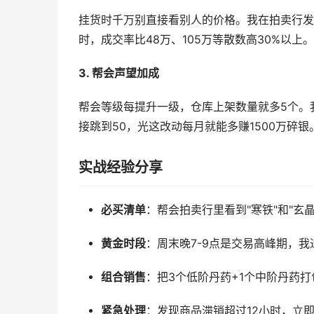
挂货时千万别直接看别人的价格。我在拍卖行发
时，成交率比48万、105万等散数高30%以
3. 帮会声望加成
帮会等级每提升一级，仓库上架数量就多5个。我
接跳到50，光这改动每月就能多赚1500万碎银
实战经验分享
必买清单
：帮会拍卖行里看到"寒铁"和"玄
黄金时段
：周末晚7-9点是交易高峰期，
组合销售
：把3个低阶丹药+1个中阶丹药打
紧急处理
：发现商品滞销超过12小时，立即