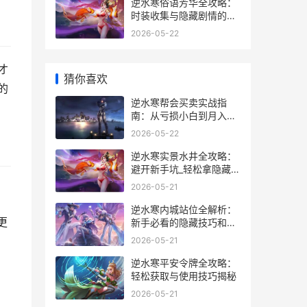
逆水寒俗语芳华全攻略：
时装收集与隐藏剧情的那
些事
2026-05-22
才
猜你喜欢
的
逆水寒帮会买卖实战指
南：从亏损小白到月入碎
银5000万
2026-05-22
逆水寒实景水井全攻略：
避开新手坑_轻松拿隐藏奖
励_
2026-05-21
逆水寒内城站位全解析：
更
新手必看的隐藏技巧和实
战心得
2026-05-21
逆水寒平安令牌全攻略：
轻松获取与使用技巧揭秘
2026-05-21