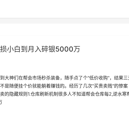
损小白到月入碎银5000万
到大神们在帮会市场秒杀装备，随手点了个"低价收购"，结果三
不是随便挂个价就能躺着赚钱的。经历了几次"买贵卖贱"的惨案
的隐藏规则1.仓库刷新机制很多人不知道帮会仓库每2,逆水寒
万