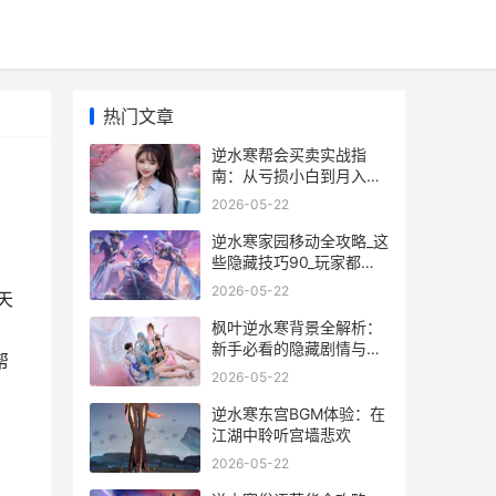
热门文章
逆水寒帮会买卖实战指
南：从亏损小白到月入碎
银5000万
2026-05-22
逆水寒家园移动全攻略_这
些隐藏技巧90_玩家都不
知道
2026-05-22
天
枫叶逆水寒背景全解析：
新手必看的隐藏剧情与玩
帮
法攻略
2026-05-22
逆水寒东宫BGM体验：在
江湖中聆听宫墙悲欢
2026-05-22