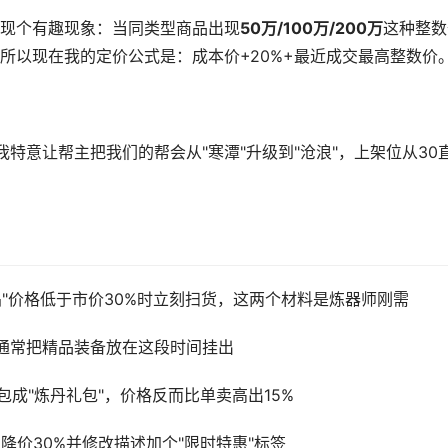
现个有趣现象：当同类型商品出现
50万/100万/200万
这种整数
上。所以现在我的定价公式是：成本价+20%+最近成交最高整数价
特意让帮主把我们的帮会从"寒潭"升级到"沧浪"，上架位从30
。
晶"价格低于市价30%时立刻扫货，这两个材料是炼器师刚需
我通常把精品装备放在这段时间挂出
包成"炼丹礼包"，价格反而比单卖高出15%
降价30%并修改描述加个"限时特惠"标签