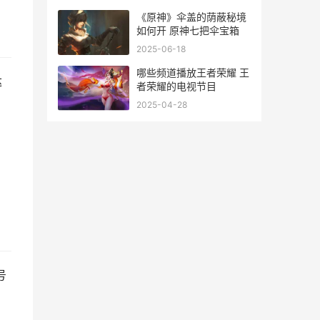
《原神》伞盖的荫蔽秘境
如何开 原神七把伞宝箱
2025-06-18
哪些频道播放王者荣耀 王
达
者荣耀的电视节目
2025-04-28
号
，