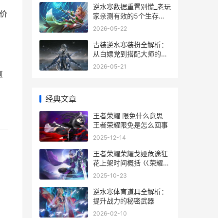
逆水寒数据重置别慌_老玩
价
家亲测有效的5个生存指
南
。
2026-05-22
古装逆水寒装扮全解析：
从白嫖党到搭配大师的进
阶指南
2026-05-21
直
经典文章
王者荣耀 限免什么意思
王者荣耀限免是怎么回事
2025-12-14
王者荣耀荣耀戈娅危途狂
花上架时间概括 巜荣耀王
者
2025-10-23
逆水寒体育道具全解析：
提升战力的秘密武器
2026-02-10