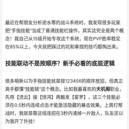
最近在帮朋友分析逆水寒的战斗系统时，我发现很多玩家
把"手指技能"当成了普通技能栏操作，其实这完全是两个概
念！我自己从15级开始专攻这个系统，现在PVP胜率稳定
在85%以上，今天就把踩过的坑和拿捏的技巧都掏出来。
技能联动不是按顺序？新手必看的底层逻辑
很多萌新以为手指技能就是按123456的顺序放招，但真正
高手都懂"技能链"这个概念。比如我最喜欢的
天机阁
职业，
先用【流云】接【惊鸿】再触发【星罗】，这三个技能必
须在0.5秒内连续点击才能激活隐藏的暴击效果。上周打帮
战时，我就是靠这组连招在3秒内清掉一片敌人，队友还以
为我开了外挂！