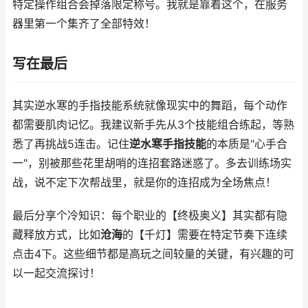
特定操作组合会掉落限定称号。我就是靠着这个，在服务
器里第一个集齐了全部特效！
写在最后
其实逆水寒的手指技能系统就像现实中的舞蹈，每个动作
都需要肌肉记忆。我建议新手先从3个技能组合练起，等熟
悉了再挑战5连击。记住
逆水寒手指技能
的本质是"心手合
一"，别被那些花里胡哨的连招套路迷惑了。多去训练场实
战，说不定下次帮战里，就是你的连招成为全场焦点！
最后分享个冷知识：每个职业的【终极奥义】其实都有隐
藏释放方式，比如
沧海
的【千灯】需要在特定节奏下连续
点击4下。这些细节都是高玩之间较量的关键，有兴趣的可
以一起交流探讨！