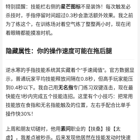
特别提醒：技能栏右侧的
星芒图标
不是装饰！每次触发必
杀技时，手指停留时间超过0.3秒会激活额外效果。我之前
为了练这个，在训练场对着空气练了整整两小时，现在闭
着眼睛都能摸准时机。
隐藏属性：你的操作速度可能在拖后腿
逆水寒的手指技能系统其实藏着个"手速阈值"。官方数据显
示，普通玩家平均技能释放间隔在0.8秒，但高手玩家能压
到0.4秒以下。我自己用
无名指
专门练习双键连击，现在最
快能在1秒内完成五个技能连招。这里有个小技巧：把常用
技能放在食指和无名指能触及的位置，左右手配合比单手
操作快30%！
上周和朋友切磋时，他用
素问
职业的【扶桑】接【太
虚】，我差点被秒杀。后来发现他居然在技能发动时快速