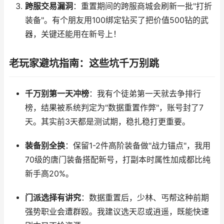
跨服交易漏洞
：重置期间的跨服商城会刷新一批"打折
装备"。有个朋友用100绑定钻买了把价值500钻的武
器，关键还能用在新号上！
老玩家避坑指南：这些坑千万别跳
千万别第一天冲榜
：我有个徒弟第一天就去争排行
榜，结果被系统判定为"数据重置作弊"，账号封了7
天。其实前3天都是测试期，稳扎稳打更重要。
装备别全换
：保留1-2件高阶装备做"战力锚点"，我用
70级的唐门装备搭配新号，打副本时属性加成都比纯
新手高20%。
门派选择有讲究
：数据重置后，少林、丐帮这种前期
强势职业会遭群殴。我建议选天忍或逍遥，既能快速