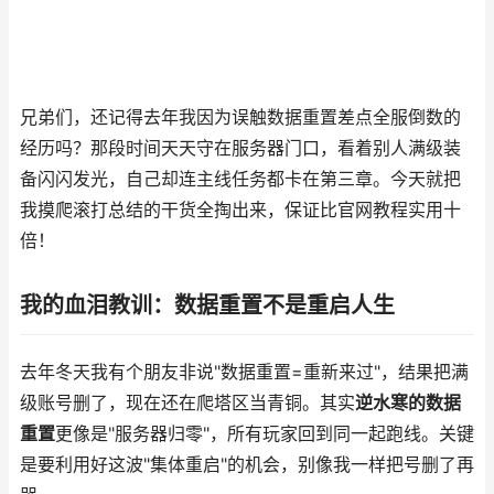
兄弟们，还记得去年我因为误触数据重置差点全服倒数的
经历吗？那段时间天天守在服务器门口，看着别人满级装
备闪闪发光，自己却连主线任务都卡在第三章。今天就把
我摸爬滚打总结的干货全掏出来，保证比官网教程实用十
倍！
我的血泪教训：数据重置不是重启人生
去年冬天我有个朋友非说"数据重置=重新来过"，结果把满
级账号删了，现在还在爬塔区当青铜。其实
逆水寒的数据
重置
更像是"服务器归零"，所有玩家回到同一起跑线。关键
是要利用好这波"集体重启"的机会，别像我一样把号删了再