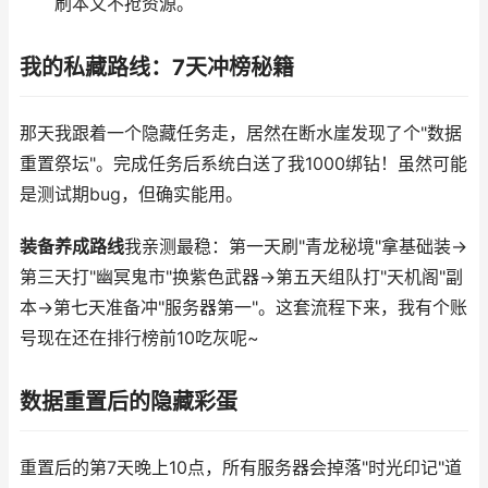
刷本又不抢资源。
我的私藏路线：7天冲榜秘籍
那天我跟着一个隐藏任务走，居然在断水崖发现了个"数据
重置祭坛"。完成任务后系统白送了我1000绑钻！虽然可能
是测试期bug，但确实能用。
装备养成路线
我亲测最稳：第一天刷"青龙秘境"拿基础装→
第三天打"幽冥鬼市"换紫色武器→第五天组队打"天机阁"副
本→第七天准备冲"服务器第一"。这套流程下来，我有个账
号现在还在排行榜前10吃灰呢~
数据重置后的隐藏彩蛋
重置后的第7天晚上10点，所有服务器会掉落"时光印记"道