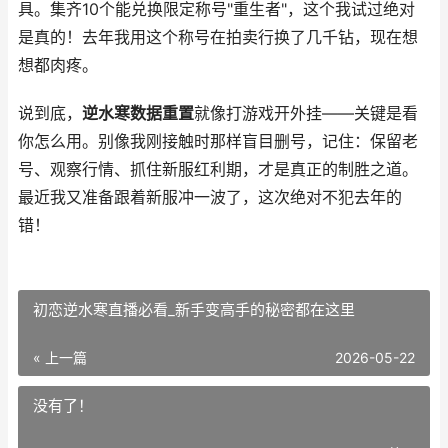
具。集齐10个能兑换限定称号"重生者"，这个我试过绝对
是真的！去年我用这个称号在拍卖行换了几千钻，现在想
想都肉疼。
说到底，
逆水寒数据重置
就像打游戏开外挂——关键是看
你怎么用。别像我刚接触时那样盲目删号，记住：保留老
号、观察行情、抓住新服红利期，才是真正的制胜之道。
最近我又准备跟着新服冲一波了，这次绝对不犯去年的
错！
初恋逆水寒直播必看_新手变高手的秘密都在这里
« 上一篇
2026-05-22
没有了！