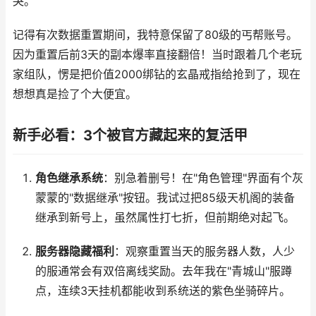
哭。
记得有次数据重置期间，我特意保留了80级的丐帮账号。
因为重置后前3天的副本爆率直接翻倍！当时跟着几个老玩
家组队，愣是把价值2000绑钻的玄晶戒指给抢到了，现在
想想真是捡了个大便宜。
新手必看：3个被官方藏起来的复活甲
角色继承系统
：别急着删号！在"角色管理"界面有个灰
蒙蒙的"数据继承"按钮。我试过把85级天机阁的装备
继承到新号上，虽然属性打七折，但前期绝对起飞。
服务器隐藏福利
：观察重置当天的服务器人数，人少
的服通常会有双倍离线奖励。去年我在"青城山"服蹲
点，连续3天挂机都能收到系统送的紫色坐骑碎片。