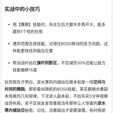
实战中的小技巧
用【鹰眼】技能时，先往左后方撤半步再开大，能多
蹭到1个怪的仇恨
遇到范围击退技能，记得往BOSS移动的反方向跑，这
样能更快找到输出位置
帮派战时站在
旗杆阴影区
，不仅减伤30%还能让敌方
技能偏移15度
玩到现在才明白，逆水寒的内城站位根本就是一场
空间与
时间的舞蹈
。那些看似随机的BOSS技能，其实都暗合着副
本场景的几何规律。下次进入副本前，不妨先花5分钟观察
战场布局，说不定就会发现像我当年那样让人惊喜的
逆水
寒内城站位
秘密。记住，活着输出才是硬道理，有时候退