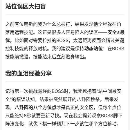
站位误区大扫盲
之前有位萌新问我为什么总被打，结果发现他全程躲在角
落用远程技能。这正是很多人容易陷入的误区——
安全≠最
优
。比如面对需要拉扯的BOSS，太远距离反而会错过关键
控制技能的释放时机。我的建议是保持
动态站位
：在BOSS
技能前撤退，技能结束后立刻贴身输出。
我的血泪经验分享
记得第一次挑战藏经阁BOSS时，我死死抱着"站中间最安
全"的错误认知，结果被突然展开的八卦阵秒杀。后来发
现，
八卦阵的八个方位点
才是真正的安全区，但每个点位
只能维持8秒就要重新寻找。现在我会提前观察BOSS脚下
阵法变化，就像下棋一样预判下一步该往哪个方位移动。