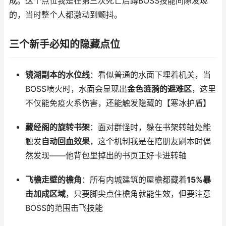
成。这个点位我是在第三次死亡后蹲BOSS技能间隙发现
的，当时整个人都激动到颤抖。
三个新手必知的隐藏点位
镜湖副本的水位线
：看似普通的水面下埋着机关，当
BOSS喷火时，水面会显现出
金色涟漪的避难区
，这里
不仅能免疫火系伤害，还能触发隐藏的【寒冰护盾】
藏经阁的旋转书架
：面对群怪时，躲在书架转轴处能
触发
自动回血效果
，这个机制我是在陪朋友刷本时偶
然发现——他背包里掉出的书页正好卡进转轴
飞檐走壁的檐角
：所有内城建筑的屋檐都藏着
15%暴
击加成区域
，只要脚尖点住檐角就能生效，但要注意
BOSS的范围击飞技能