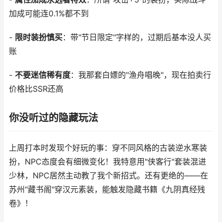
加成可能连0.1%都不到
-
限时装扮慎买
：带"节日限定"字样的，过期后基本没人买
账
-
不要迷信稀有度
：我那套白嫖的"渔舟唱晚"，现在拍卖行
价格比SSR还高
你没听过的隐藏玩法
上周打本时发现个好玩的事：穿不同风格的古装逆水寒装
扮，NPC态度会有细微变化！我特意用"侠客行"套装混进
少林，NPC居然主动教了我个新招式。还有更绝的——在
苏州"藏书阁"穿汉元素装，能触发隐藏书籍《九阴真经残
卷》！