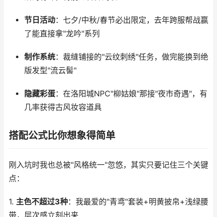
节日活动
：七夕/中秋/春节必出限定，去年跨服帮战赢
了能直接拿"龙吟"系列
制作系统
：裁缝铺接的"云纹刺绣"任务，做完能换到绝
版发型"流云髻"
隐藏彩蛋
：在洛阳城NPC"柳姑娘"那接"夜市奇遇"，有
几率获得古风妆容道具
搭配公式比你想象得简单
刚入坑时我也总被"风格统一"忽悠，其实只要记住三个关键
点：
1.
主色不超过3种
：我最爱的"青鸢"套装+明黄披帛+浅绿腰
带，层次感立刻出来