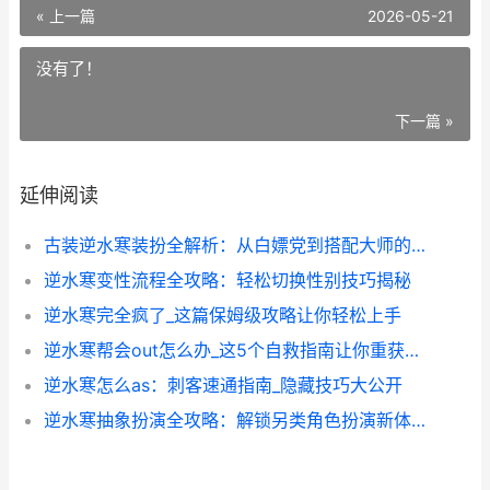
« 上一篇
2026-05-21
没有了！
下一篇 »
延伸阅读
古装逆水寒装扮全解析：从白嫖党到搭配大师的进阶指南
逆水寒变性流程全攻略：轻松切换性别技巧揭秘
逆水寒完全疯了_这篇保姆级攻略让你轻松上手
逆水寒帮会out怎么办_这5个自救指南让你重获江湖自由
逆水寒怎么as：刺客速通指南_隐藏技巧大公开
逆水寒抽象扮演全攻略：解锁另类角色扮演新体验