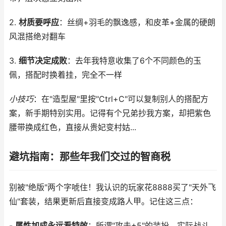
2.
材质要呼应
：丝绸+羽毛的飘逸感，和皮革+金属的硬朗
风混搭绝对翻车
3.
细节决定成败
：去年我特意收集了6个不同颜色的玉
佩，搭配时换着挂，完全不一样
小技巧
：在"造型屋"里按"Ctrl+C"可以复制别人的搭配方
案，新手期特别实用。记得有个兄弟抄我方案，却把紫色
腰带换成红色，直接从贵妃变村姑...
避坑指南：那些年我们交过的智商税
别被"绝版"两个字唬住！我认识的玩家花8888买了"天外飞
仙"套装，结果更新后直接变成路人甲。记住这三点：
-
属性加成永远看特效
：所谓"攻击+5"的装扮，实际战斗