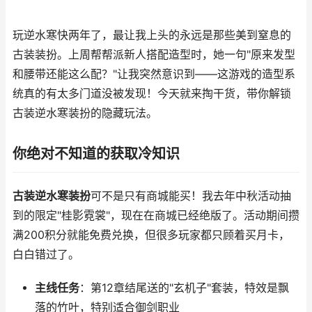
玩逆水寒快两年了，最让我上头的永远是那些美到窒息的
古装装扮。上周帮帮派新人搭配造型时，她一句"原来发型
和腰带还能这么配？"让我突然意识到——这游戏的造型系
统真的有太多门道没被发现！今天就来掏干货，带你解锁
古装逆水寒装扮的隐藏玩法。
你绝对不知道的获取冷知识
古装逆水寒装扮
可不是只有商城能买！我去年中秋活动抽
到的限定"桂影霓裳"，现在在商城已经绝版了。活动期间攒
满200积分就能免费兑换，但很多玩家都只顾着买月卡，
白白错过了。
主线任务
：第12章结尾送的"玄机子"套装，特效是飘
落的竹叶，特别适合御剑职业