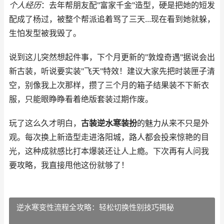
个人经历
：去年帮朋友配"富家千金"造型，硬是把她的短发
配成了杨过，被整个帮派追着骂了三天...现在看到她就躲，
生怕发型被我毁了。
说到这儿突然想起件事，下个月更新的"敦煌奇遇"据说会出
新古装，听说要实装"飞天"特效！建议大家先把时装匣子清
空，别像我上次那样，攒了三个月的箱子结果装不下新衣
服，只能眼睁睁看着绝版套装过期作废。
玩了这么久才明白，
古装逆水寒装扮
的魅力从来不只是外
观。每次换上新造型走进洛阳城，路人都会投来惊艳的目
光，这种成就感比打本爆装还让人上瘾。下次再有人问我
要攻略，我直接甩他这份就够了！
逆水寒变性流程全攻略：轻松切换性别技巧揭秘