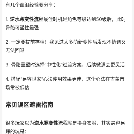
有几个血泪经验要分享：
1.
逆水寒变性流程
最佳时机是角色等级达到50级后，此时
骨骼可塑性最强
2. 一定要提前存档！我见过太多萌新变性后发现不协调又
无法回退
3. 骨骼重塑时选择"中性化"过渡方案，后续微调会更灵活
4. 搭配"易容世家"心法使用效果更佳，这个心法在古董市
场常被低估
常见误区避雷指南
很多玩家以为
逆水寒变性流程
就是换身衣服，其实最容易
踩的坑是：