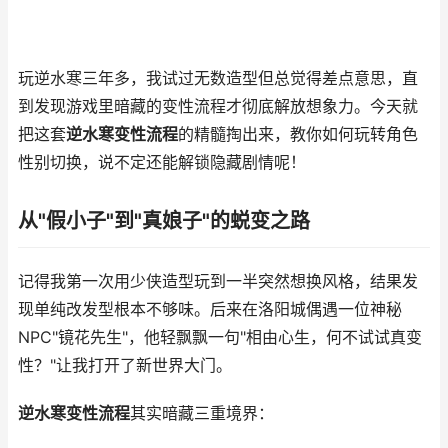
玩逆水寒三年多，我试过无数造型但总觉得差点意思，直
到发现游戏里暗藏的变性流程才彻底解放想象力。今天就
把这套
逆水寒变性流程
的精髓掏出来，教你如何玩转角色
性别切换，说不定还能解锁隐藏剧情呢！
从"假小子"到"真娘子"的蜕变之路
记得我第一次用少侠造型玩到一半突然想换风格，结果发
现单纯改发型根本不够味。后来在洛阳城偶遇一位神秘
NPC"镜花先生"，他轻飘飘一句"相由心生，何不试试真变
性？"让我打开了新世界大门。
逆水寒变性流程
其实暗藏三重境界：