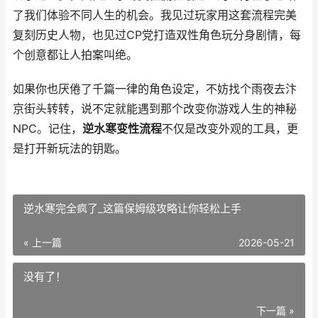
了我们体验不同人生的机会。我见过玩家用这套流程完美
复刻历史人物，也见过CP党打造双性角色玩分身剧情，每
个创意都让人拍案叫绝。
如果你也厌倦了千篇一律的角色设定，不妨找个雨夜去汴
京街头转转，说不定就能遇到那个改变你游戏人生的神秘
NPC。记住，
逆水寒变性流程
不仅是改变外观的工具，更
是打开新玩法的钥匙。
逆水寒完全疯了_这篇保姆级攻略让你轻松上手
« 上一篇
2026-05-21
没有了！
下一篇 »