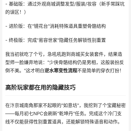
- 基础版：通过外观商城调整发型/服装/妆容（新手常踩坑
的误区！）
- 进阶版：在"镜花台"消耗特殊道具重塑骨骼结构
- 终极版：完成"易容世家"隐藏任务解锁性别重置
我当初就吃了个亏，急吼吼跑到商城买女装套件，结果造
型师一脸嫌弃地说："少侠骨骼结构仍是男相，这般装扮反
倒不美。"这才明白
逆水寒变性流程
不是简单的穿衣打扮！
高阶玩家都在用的隐藏技巧
在汴京城南角那家不起眼的"如意坊"，我挖到了个宝藏秘密
——每月初七NPC会刷新"乾坤丹"任务。完成这个冷门支
线不仅能获得性别重置道具，还能解锁特殊语音和动作。