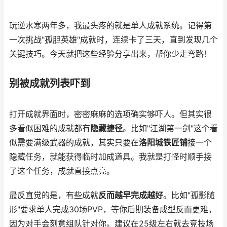
玩逆水寒两年多，我最头疼的就是单人成就系统。记得第
一次挑战"孤胆英雄"成就时，连续卡了三天，直到发现几个
关键技巧。今天就把这些经验分享出来，帮你少走弯路！
别被成就列表吓到
打开成就界面时，密密麻麻的选项确实够吓人。但其实很
多看似困难的成就都有
隐藏捷径
。比如"江湖第一剑"这个看
似需要满级武器的成就，其实只要在
洛阳城铁匠铺
接一个
隐藏任务，就能获得临时加成道具。我就是打怪时顺手接
了这个任务，成就直接点亮。
最反直觉的是，有些成就
反而越早完成越好
。比如"孤影随
形"要求单人完成30场PVP，等你后期装备成型反而更难，
因为对手会刻意组队针对你。建议在25级左右就去竞技场