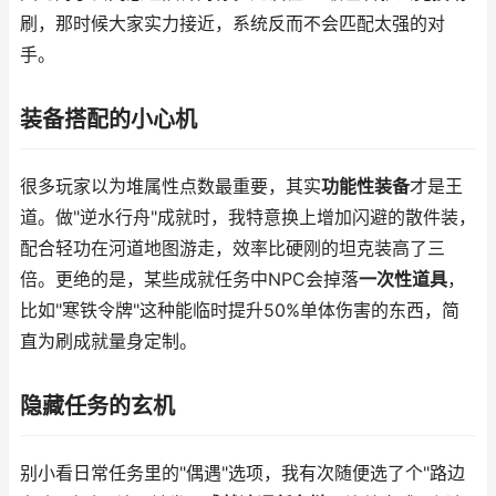
刷，那时候大家实力接近，系统反而不会匹配太强的对
手。
装备搭配的小心机
很多玩家以为堆属性点数最重要，其实
功能性装备
才是王
道。做"逆水行舟"成就时，我特意换上增加闪避的散件装，
配合轻功在河道地图游走，效率比硬刚的坦克装高了三
倍。更绝的是，某些成就任务中NPC会掉落
一次性道具
，
比如"寒铁令牌"这种能临时提升50%单体伤害的东西，简
直为刷成就量身定制。
隐藏任务的玄机
别小看日常任务里的"偶遇"选项，我有次随便选了个"路边