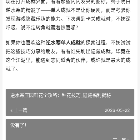
现在打开成就界面，看着那些闪闪发亮的图标，终于明白
逆水寒的精髓了——单人成就不是让你硬刚，而是考验你
发现游戏隐藏乐趣的能力。下次遇到卡关成就时，不妨深
呼吸，说不定转角就藏着惊喜呢？
如果你也喜欢这种
逆水寒单人成就
的探索过程，不妨试试
把这些技巧分享给朋友，看看谁先刷出隐藏成就。毕竟在
这个江湖里，能遇到志同道合的伙伴，或许就是最大的成
就了。
逆水寒庄园鲜花全攻略：种花技巧_隐藏福利揭秘
« 上一篇
2026-05-22
没有了！