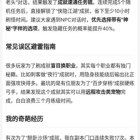
老头"对话，结果触发了
成就速通任务链
。连续完成5个随
机任务后，直接解锁了"侠隐江湖"成就，省下至少10小时
刷怪时间。建议大家遇到NPC对话时，
优先选择带有"神
秘"字样的选项
，触发隐藏任务的概率能提升40%。
常见误区避雷指南
很多玩家为了刷成就
盲目换职业
，其实每个职业都有独门
秘籍。比如刺客做"夜行"成就时，用隐身技能绕后输出比正
面强攻快得多。最坑的是有位朋友为了"百步穿杨"成就硬练
弓手，结果发现这个成就其实可以用
远程攻击类宠物
完
成，白白浪费三个月练级时间。
我的奇葩经历
有次为了"醉卧沙场"成就，我在副本门口连续失败17次。本