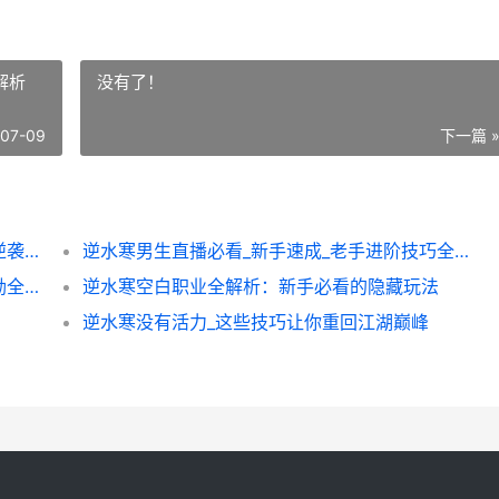
解析
没有了！
-07-09
下一篇 
逆水寒男仆男生养成指南：从萌新到高玩的逆袭秘籍
逆水寒男生直播必看_新手速成_老手进阶技巧全解析
逆水寒琵琶精卫全攻略：新手避坑与隐藏奖励全解析
逆水寒空白职业全解析：新手必看的隐藏玩法
逆水寒没有活力_这些技巧让你重回江湖巅峰