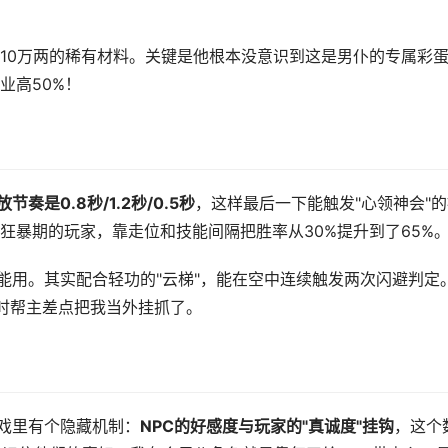
10万两的稀有材料。关键是他根本没意识到这是男仆的专属彩
业高50%！
节奏是0.8秒/1.2秒/0.5秒
，这样最后一下能触发"心领神会"
狂暴期的玩家，靠走位和技能间隔把胜率从30%提升到了65%
能用。其实配合轻功的"云梯"，能在空中连续触发两次闪避判定
当时帮主差点把我当外挂抓了。
游戏里有个隐藏机制：
NPC的好感度与玩家的"真诚度"挂钩
，这个