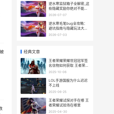
逆水寒监狱箱子全解密_这
些隐藏奖励你绝对不能错
过
蛋
2026-07-07
逆水寒毛笔bug全攻略：
避坑指南与隐藏玩法大揭
秘
2026-07-03
经典文章
的被
。
王者荣耀荣耀世冠冠军签
名信物如何获取 王者荣耀
荣耀世界
。
2025-10-06
LOL手游国服为什么迟迟
不上线
2025-06-25
王者荣耀试探对手在哪 王
者荣耀试验场在哪里
数
2025-04-30