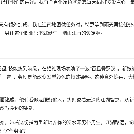
、记住他们的喜好。我有个男仆角色就是靠每天给NPC带点心，
雨天有额外加成。我在江南地图做任务时，特意等到雨天再接任务
—男仆这个职业原本就诞生于烟雨江南的设定啊。
盘"技能练到满级，在婚礼现场表演了一波"百盘叠罗汉"。新娘
鸿一瞥"，奖励是能改变发型颜色的特殊染料。这种意外惊喜，大
面迷惑
。他们看似是服务他人，实则藏着最深的江湖智慧。从新
改写命运的钥匙。
始，带着这份指南重新培养你的逆水寒男仆男生。江湖路远，记
真心"任务呢？