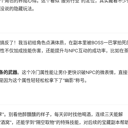
个角色的养成心得。这个看似"服务行业"的定位，其实藏着不少
没说的隐藏玩法。
搞反了！我当初给角色点满体质，在副本里被BOSS一巴掌拍死
性不仅加成技能伤害，还能提升与NPC互动的成功率，比如在
词条的武器
。这个冷门属性能让男仆更快识破NPC的微表情，直接
是因为这个属性轻轻松松拿下了"幽影"称号。
老李"。别看他醉醺醺的样子，每天卯时找他喝酒，连续三天能解
"酒窝"，还能学到"隔空取物"的特殊技能，对后续的宝藏副本帮