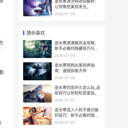
逆
逆水寒漂浮特效全解析：
让你角色美到发光_
2026-07-08
猜你喜欢
的
逆水寒潇潇晚风全攻略：
新手必看的隐藏技巧与实
茶
战心得
2026-07-03
逆水寒狗狗长尾培养指
南：速成驯兽大师
影
2026-07-08
逆水寒农田许久怎么玩_这
些技巧让你轻松变富翁_
2026-07-07
逆水寒混入人机不被识破
的技巧：新手必看的隐藏
玩法指南
助
2026-07-03