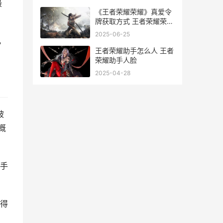
最
《王者荣耀荣耀》真爱令
牌获取方式 王者荣耀荣耀
典藏皮肤排名
2025-06-25
，
王者荣耀助手怎么人 王者
荣耀助手人脸
2025-04-28
被
概
手
得