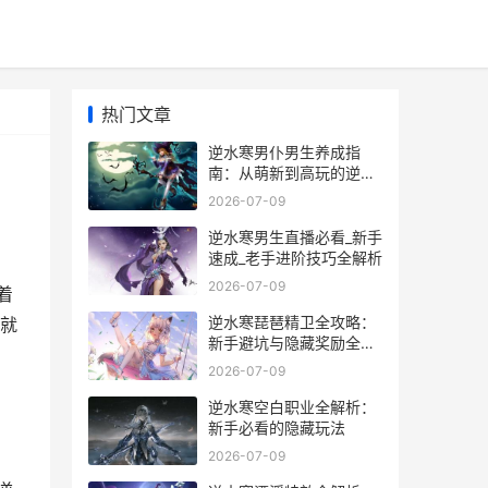
热门文章
逆水寒男仆男生养成指
南：从萌新到高玩的逆袭
秘籍
2026-07-09
逆水寒男生直播必看_新手
速成_老手进阶技巧全解析
2026-07-09
着
逆水寒琵琶精卫全攻略：
就
新手避坑与隐藏奖励全解
析
2026-07-09
逆水寒空白职业全解析：
新手必看的隐藏玩法
2026-07-09