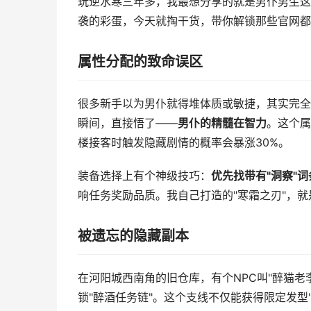
玩逆水寒三年多，我最想分享的就是男仆男生这
袭的彩蛋，今天就掏干货，带你解锁那些官网都
属性分配的致命误区
很多新手以为男仆就得堆体质或敏捷，其实完全
瞬间，直接悟了——
男仆的精髓在智力
。这个属
楼接客时触发隐藏剧情的概率会暴涨30%。
装备选择上有个神级技巧：
优先找带有"洞察"
响任务奖励品质。我自己打造的"寒霜之刃"，就
被遗忘的隐藏副本
在河阳城西南角的旧仓库，有个NPC叫"醉猫
锁"醉酒任务链"。这个支线不仅能获得限定发型