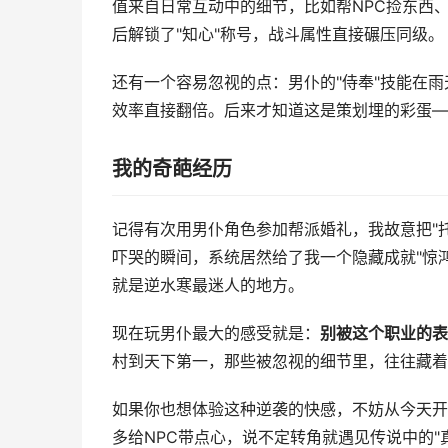
值来自日常互动中的细节，比如帮NPC捡东西
后解锁了"知心"称号，战斗属性直接碾压同级。
还有一个容易忽视的点：男仆的"侍奉"技能在
效率直接翻倍。后来才知道这是策划埋的彩蛋—
我的奇葩经历
记得有次用男仆角色参加帮派婚礼，我故意把"托
吓哭的瞬间，系统居然给了我一个隐藏成就"惊
就是逆水寒最迷人的地方。
现在玩男仆最大的感受就是：
别被这个职业的表
村到天下第一，那些被忽视的细节里，往往藏着
如果你也想体验这种逆袭的快感，不妨从今天开
多给NPC带点心，说不定转角就遇见传说中的"