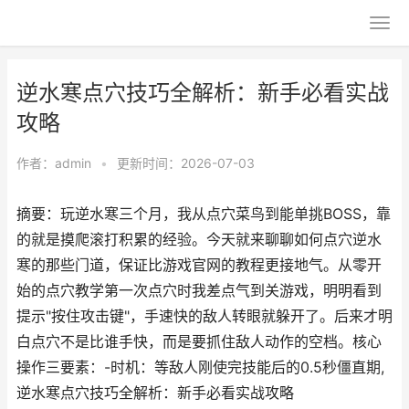
逆水寒点穴技巧全解析：新手必看实战
攻略
作者：
admin
•
更新时间：2026-07-03
摘要：玩逆水寒三个月，我从点穴菜鸟到能单挑BOSS，靠
的就是摸爬滚打积累的经验。今天就来聊聊如何点穴逆水
寒的那些门道，保证比游戏官网的教程更接地气。从零开
始的点穴教学第一次点穴时我差点气到关游戏，明明看到
提示"按住攻击键"，手速快的敌人转眼就躲开了。后来才明
白点穴不是比谁手快，而是要抓住敌人动作的空档。核心
操作三要素：-时机：等敌人刚使完技能后的0.5秒僵直期,
逆水寒点穴技巧全解析：新手必看实战攻略