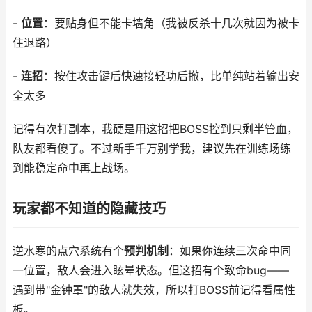
-
位置
：要贴身但不能卡墙角（我被反杀十几次就因为被卡
住退路）
-
连招
：按住攻击键后快速接轻功后撤，比单纯站着输出安
全太多
记得有次打副本，我硬是用这招把BOSS控到只剩半管血，
队友都看傻了。不过新手千万别学我，建议先在训练场练
到能稳定命中再上战场。
玩家都不知道的隐藏技巧
逆水寒的点穴系统有个
预判机制
：如果你连续三次命中同
一位置，敌人会进入眩晕状态。但这招有个致命bug——
遇到带"金钟罩"的敌人就失效，所以打BOSS前记得看属性
板。