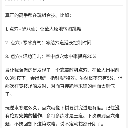
真正的高手都在玩组合技。比如：
1. 点穴+醉八仙：让敌人原地转圈跳舞
2. 点穴+寒冰真气：冻结穴道延长控制时间
3. 点穴+轻功连击：空中点穴命中率提高30%
最让我骄傲的是发现了一个
完美时机点穴
，在敌人出招前
0.3秒按下，会出现"一指封喉"特效。虽然概率只有5%，但
那次在竞技场触发时，对面直接跪地求饶的画面太解气
了。
玩逆水寒这么久，点穴就像下棋要讲究进退有度。记住
没
有绝对完美的操作
，多打多练才是王道。下次遇到点穴难
题，不妨回想下这篇攻略，说不定就豁然开朗了。