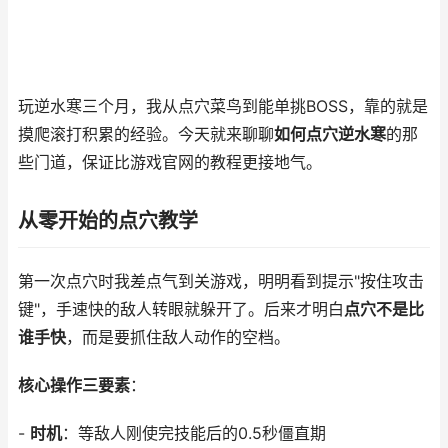
玩逆水寒三个月，我从点穴菜鸟到能单挑BOSS，靠的就是
摸爬滚打积累的经验。今天就来聊聊
如何点穴逆水寒
的那
些门道，保证比游戏官网的教程更接地气。
从零开始的点穴教学
第一次点穴时我差点气到关游戏，明明看到提示"按住攻击
键"，手速快的敌人转眼就躲开了。后来才明白
点穴不是比
谁手快
，而是要抓住敌人动作的空档。
核心操作三要素
：
-
时机
：等敌人刚使完技能后的0.5秒僵直期