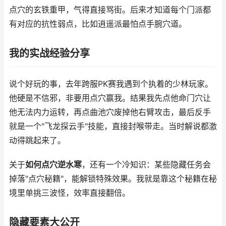
点穴的玄铁重甲，气得直接骂街。后来才知道每个门派都
有对应的抗性弱点，比如逍遥派最怕点手腕穴道。
我的实战经验分享
说个好玩的事，去年跨服PK赛我遇到个执着的少林玩家。
他硬是不信邪，非要用点穴赢我。结果我先点他命门穴让
他无法内力运转，再点曲池穴废掉他右臂攻击，最后反手
就是一个"飞龙探云手"技能，直接封喉带走。当时解说都激
动得跳起来了。
关于
如何点穴逆水寒
，还有一个冷知识：某些隐藏任务会
掉落"点穴秘籍"，能解锁特殊效果。我就是靠这个秘籍在秘
境里单挑三波怪，效率直接翻倍。
隐藏要素大公开