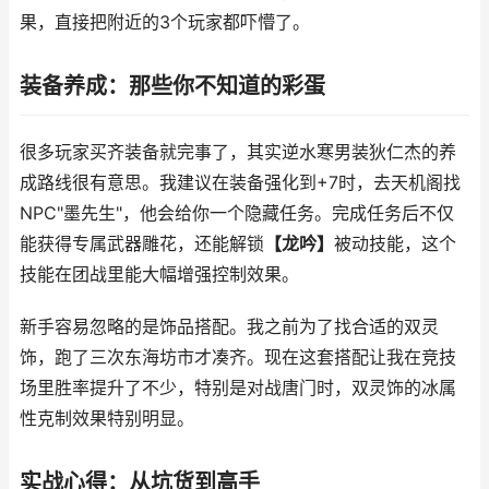
果，直接把附近的3个玩家都吓懵了。
装备养成：那些你不知道的彩蛋
很多玩家买齐装备就完事了，其实逆水寒男装狄仁杰的养
成路线很有意思。我建议在装备强化到+7时，去天机阁找
NPC"墨先生"，他会给你一个隐藏任务。完成任务后不仅
能获得专属武器雕花，还能解锁
【龙吟】
被动技能，这个
技能在团战里能大幅增强控制效果。
新手容易忽略的是饰品搭配。我之前为了找合适的双灵
饰，跑了三次东海坊市才凑齐。现在这套搭配让我在竞技
场里胜率提升了不少，特别是对战唐门时，双灵饰的冰属
性克制效果特别明显。
实战心得：从坑货到高手