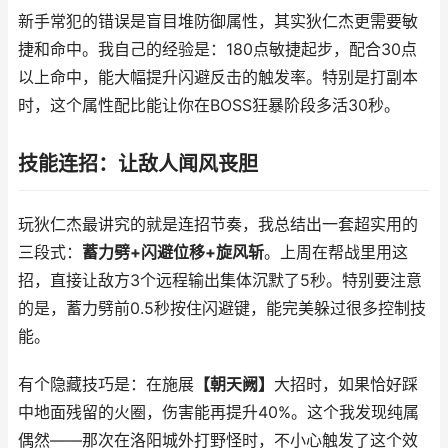
新手常犯的错误是盲目堆防御属性，其实狄仁杰更需要敏
捷和命中。我自己的经验是：180点敏捷起步，配合30点
以上命中，能大幅提升闪避反击的触发率。特别是打副本
时，这个属性配比能让你在BOSS狂暴阶段多活30秒。
技能连招：让敌人闻风丧胆
玩狄仁杰最讲究的就是连招节奏，我总结出一套超实用的
三段式：
蓄力劈+闪避位移+旋风斩
。上周在帮战里用这
招，直接让敌方3个远程输出集体沉默了5秒。特别要注意
的是，蓄力劈前0.5秒按住闪避键，能完美躲过很多控制技
能。
有个隐藏技巧是：在施展
【朝天阙】
大招时，如果恰好踩
中地面残留的火圈，伤害能再提升40%。这个我发现纯属
偶然——那次在洛阳城外打野怪时，不小心触发了这个效