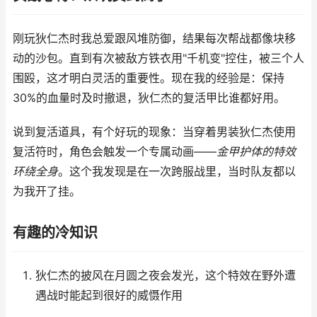
刚玩狄仁杰时我总爱跟风堆防御，结果每次帮战都像块移
动的沙包。直到有次被敌方铁衣用"千机变"控住，被三个人
围殴，这才明白灵活的重要性。现在我的经验是：保持
30%的血量时及时撤退，狄仁杰的复活甲比谁都好用。
说到复活道具，有个好玩的现象：当穿着男装狄仁杰使用
复活符时，角色会触发一个专属动画——
金甲护体的特效
环绕全身
。这个我发现是在一次跨服战里，当时队友都以
为我开了挂。
有趣的冷知识
狄仁杰的披风在月圆之夜会发光，这个特效在野外遭
遇战时能起到很好的威慑作用