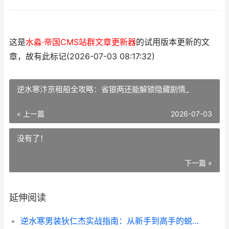
这是
水淼·帝国CMS站群文章更新器
的试用版本更新的文
章，故有此标记(2026-07-03 08:17:32)
逆水寒汴京租船全攻略：省银两还能解锁隐藏剧情_
« 上一篇
2026-07-03
没有了！
下一篇 »
延伸阅读
逆水寒男装狄仁杰实战指南：从新手到高手的蜕变之路