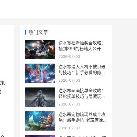
热门文章
逆水寒福泽抽奖全攻略：
抽到SSR的秘籍大公开
2026-07-03
逆水寒混入人机不被识破
的技巧：新手必看的隐藏
玩法指南
2026-07-03
策
逆水寒画画接单全攻略：
隔
轻松接单技巧与隐藏玩法
大揭秘_
2026-07-03
逆水寒宠物琉璃养成全攻
略：新手避坑_老玩家速成
秘籍
2026-07-03