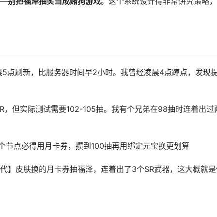
—
别把福泽抽奖当成赌狗游戏
。这个系统设计得非常讲究策略，
晨5点刷新，比服务器时间早2小时。我曾经凌晨4点蹲点，发现
SR，但实际测试需要102-105抽。我有个兄弟在98抽时连着出过
三个节点必得用月卡券，攒到100抽再用绑定元宝换更划算
代】皮肤换的月卡券抽福泽，连着出了3个SR武器，这大概就是