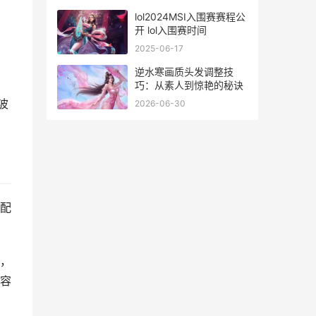
兑换码2024
lol2024MSI入围赛赛程公
开 lol入围赛时间
2025-06-17
逆水寒画质头发调整技
巧：从素人到惊艳的秘诀
波
2026-06-30
配
，
容