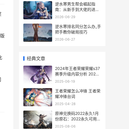
逆水寒男生帮会崛起指
南：从新手到大佬的进阶
突
秘籍
2026-06-29
逆水寒排名同分怎么办_手
把手教你破局技巧
绝版
2026-06-27
比
经典文章
2024年王者荣耀荣耀s37
赛季升级内容分析 2024
闪
年王者荣耀kpl年度总决赛
2025-06-19
王者荣耀怎么冲锋 王者荣
耀冲锋台词
2025-04-28
原神兑换码2022永久1月
份原石：2022永久可用原
石兑换码同享[多图] 原神
2025-08-06