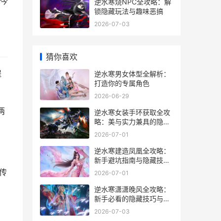
今
逆水寒烧NPC全攻略：解
锁隐藏玩法与趣味恶搞
2026-07-03
猜你喜欢
提
逆水寒男女体型全解析：
打造你的专属角色
2026-06-29
两
逆水寒女装手环获取全攻
略：美与实力兼具的隐藏
玩法
2026-07-01
逆水寒建造凤凰全攻略：
新手避坑指南与隐藏技巧
大公开
传
2026-07-01
逆水寒潇潇晚风全攻略：
新手必看的隐藏技巧与实
战心得
2026-07-03