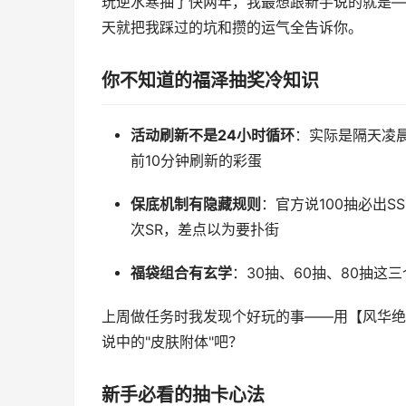
玩逆水寒抽了快两年，我最想跟新手说的就是—
天就把我踩过的坑和攒的运气全告诉你。
你不知道的福泽抽奖冷知识
活动刷新不是24小时循环
：实际是隔天凌
前10分钟刷新的彩蛋
保底机制有隐藏规则
：官方说100抽必出S
次SR，差点以为要扑街
福袋组合有玄学
：30抽、60抽、80抽这
上周做任务时我发现个好玩的事——用【风华绝
说中的"皮肤附体"吧？
新手必看的抽卡心法