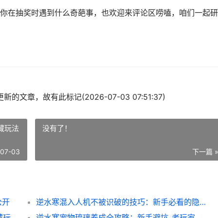
你在抽奖时遇到什么奇葩事，也欢迎来评论区唠嗑，咱们一起研
的文章，故有此标记(2026-07-03 07:51:37)
藏玩法
没有了！
-07-03
下一篇 
公开
逆水寒混入人机不被识破的技巧：新手必看的隐藏玩法指南
逆水寒画画接单全攻略：轻松接单技巧与隐藏玩法大揭秘_
逆水寒宠物琉璃养成全攻略：新手避坑_老玩家速成秘籍