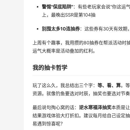
警惕"保底陷阱"
：有些老玩家会说"你这运气
上，最晚出SSR是第104抽
别囤太多10连抽券
：这些券有30天有效期
上周有个趣事，我用攒的80抽券在帮派活动时
运气大概率是活动叠加的红利。
我的抽卡哲学
玩了这么久，我总结出三个字：
等、看、算
。等
资源。就像钓鱼要选对时辰，抽奖也要选对节奏
最后说句掏心窝的话：
逆水寒福泽抽奖
本质是让
结果游戏体验大打折扣。建议每月给自己设定抽
易遇到惊喜呢？