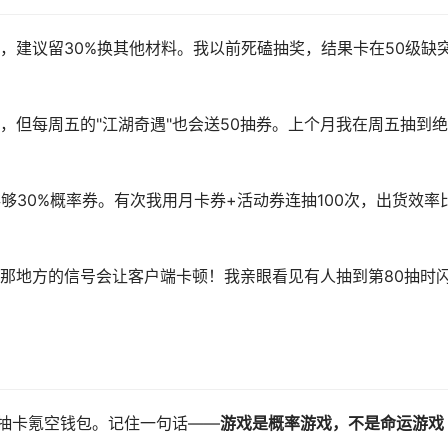
，建议留30%换其他材料。我以前死磕抽奖，结果卡在50级缺
，但每周五的"江湖奇遇"也会送50抽券。上个月我在周五抽到
够30%概率券。有次我用月卡券+活动券连抽100次，出货效率
那地方的信号会让客户端卡顿！我亲眼看见有人抽到第80抽时
抽卡氪空钱包。记住一句话——
游戏是概率游戏，不是命运游戏