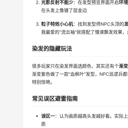
光影反射不能少
：在发型预览界面开启
环境
在头发上像镀了层金边
粒子特效小心机
：找到发型师NPC头顶的
我最爱的"流云袖"就搭配了慢速飘发效果
染发的隐藏玩法
很多玩家只在染发界面选颜色，其实还有个
渐变
渐变紫色做了一款"血枫叶"发型，NPC巡逻
特别惊艳。
常见误区避雷指南
误区一
：认为画质越高头发越好看。实际上
质