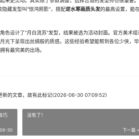
起来更灵动。其实除了参数调整，选择合适的发型师也很重要。
有款隐藏发型叫"惊鸿照影"，搭配
逆水寒画质头发
的最高设置，能
角色设计了"月白流苏"发型，结果被选为活动封面。官方美术组
月光下呈现出丝绸般的质感。这些经验希望能帮到各位少侠，毕
拥有最完美的出场。
的文章，故有此标记(2026-06-30 07:09:52)
技巧
没有了！
06-30
下一篇 