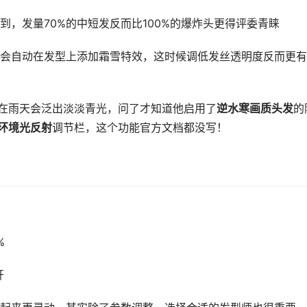
到，发量70%的中短发反而比100%的爆炸头更得评委青睐
会自动在发型上添加霜雪特效，这时候调低发丝透明度反而更有
型在雨天会泛出淡淡青光，问了才知道他启用了
逆水寒画质头发
的
环境光反射
调节栏，这个功能官方文档都没写！
%
开