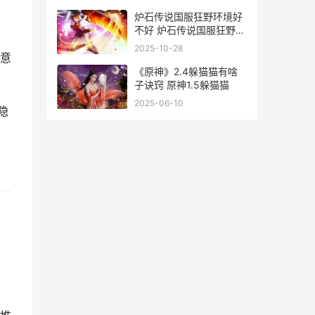
炉石传说国服狂野环境好
不好 炉石传说国服狂野卡
组胜率多少
2025-10-28
意
《原神》2.4躲猫猫有啥
子诀窍 原神1.5躲猫猫
2025-06-10
隐