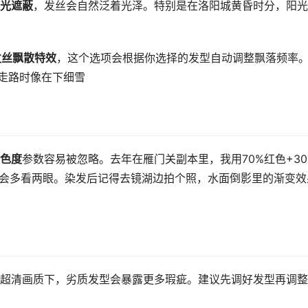
光遮蔽
，发丝会自然泛着光泽。特别是在洛阳城黄昏时分，阳光
发丝飘散特效
，这个选项会根据你选择的发型自动调整飘落频率
，走路时像在下细雪
色度
参数容易被忽略。去年在雁门关副本里，我用70%红色+30
兵都会多看两眼。染发后记得去镜湖边拍个照，水面倒影里的渐变效
超清画质下，劣质发型会暴露更多瑕疵。建议先调好发型再调整