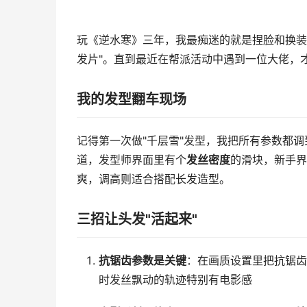
玩《逆水寒》三年，我最痴迷的就是捏脸和换装
发片"。直到最近在帮派活动中遇到一位大佬，
我的发型翻车现场
记得第一次做"千层雪"发型，我把所有参数都
道，发型师界面里有个
发丝密度
的滑块，新手界
爽，调高则适合搭配长发造型。
三招让头发"活起来"
抗锯齿参数是关键
：在画质设置里把抗锯齿
时发丝飘动的轨迹特别有电影感