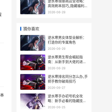
逆水寒琅琊商店全攻略：
高效刷本技巧_隐藏福利揭
秘
2026-06-29
假
。
猜你喜欢
逆水寒男女体型全解析：
打造你的专属角色
2026-06-29
逆水寒男生帮会崛起指
南：从新手到大佬的进阶
秘籍
2026-06-29
逆水寒排名同分怎么办_手
把手教你破局技巧
2026-06-27
本
逆水寒手办初号机全攻
略：新手必看的隐藏技巧
与实战经验
2026-06-25