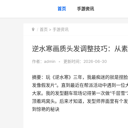
首页
手游资讯
首页
>
手游资讯
逆水寒画质头发调整技巧：从素
作者：
admin
•
更新时间：2026-06-30
摘要：玩《逆水寒》三年，我最痴迷的就是捏脸
发像假发片"。直到最近在帮派活动中遇到一位
大家。我的发型翻车现场记得第一次做"千层雪
顶着鸡窝头。后来才知道，发型师界面里有个发
到惊艳的秘诀