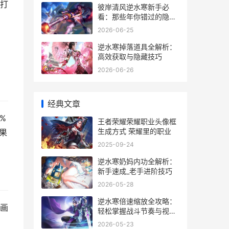
打
彼岸清风逆水寒新手必
看：那些年你错过的隐藏
副本与心法搭配
2026-06-25
。
逆水寒掉落道具全解析：
高效获取与隐藏技巧
2026-06-26
经典文章
%
王者荣耀荣耀职业头像框
生成方式 荣耀里的职业
果
2025-09-24
逆水寒奶妈内功全解析：
新手速成_老手进阶技巧
2026-05-28
逆水寒倍速缩放全攻略：
画
轻松掌握战斗节奏与视角
掌控
2026-05-23