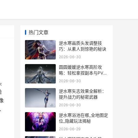
热门文章
逆水寒画质头发调整技
巧：从素人到惊艳的秘诀
2026-06-30
圆圆媛媛逆水寒高阶攻
略：轻松拿捏副本与PVP
技巧
2026-06-30
头
逆水寒矢志效果全解析：
给
提升战力的秘密武器
像
2026-06-30
人
逆水寒浴池在哪_全地图定
位_隐藏玩法揭秘
2026-06-29