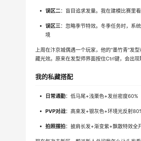
误区二
：盲目追求发量。我在建模比赛里看
误区三
：忽略季节特效。冬季任务时，系统
境
上周在汴京城偶遇一个玩家，他的"墨竹青"发
藏光效。原来在发型师界面按住Ctrl键，会出现
我的私藏搭配
日常通勤
：低马尾+浅栗色+发丝密度60%
PVP对战
：高束发+银灰色+环境光反射80
拍照摆拍
：披肩长发+渐变紫+飘散特效全