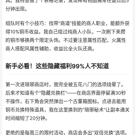
具。我特意做了个表格记录，发现稀有物品通常在整点后5
分钟出现。
组队时有个小技巧：找带"商道"技能的商人职业，能额外获
得10%铜币收益。我自己组过纯商人小队，一次刷下来攒
的铜币够换两个限定头饰。不过要注意属性匹配，火属性
商人搭配风属性辅助，收益比全火队还高。
新手必看！这些隐藏福利99%人不知道
第一次进琅琊商店时，我完全被五花八门的选项绕晕了。
后来才知道有个"隐藏兑换栏"——在商店界面停留满30秒
不操作，右下角会突然弹出一个古董箱图标。点进去能用
铜币兑换特殊道具，我在这里换到的"琅琊秘术"让副本通关
时间缩短了20分钟。
更绝的是每周三的限时活动，商店会多出"双倍兑换"选项。