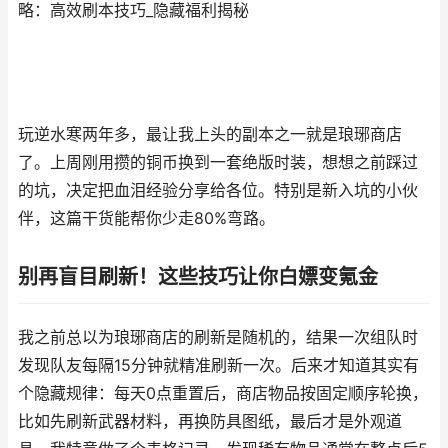
略：高效刷本技巧_隐藏福利揭秘
玩逆水寒两年多，最让我上头的副本之一就是琅琊商店
了。上周刚用攒的铜币换到一套绝版时装，想想之前踩过
的坑，决定把血泪经验分享给各位。特别是新入坑的小伙
伴，这篇干货能帮你少走80%弯路。
别再盲目刷新！这些技巧让你白嫖变氪金
我之前总以为琅琊商店的刷新是随机的，结果一次组队时
发现队友每隔15分钟就精准刷新一次。后来才知道其实有
个隐藏规律：每天0点重置后，商店物品按固定顺序轮换，
比如先刷新武器材料，再换防具图纸，最后才是外观道