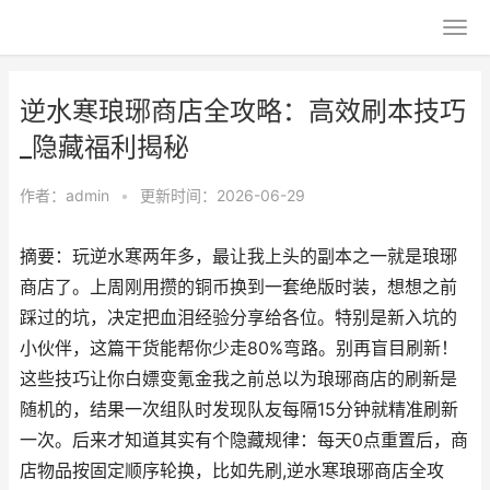
逆水寒琅琊商店全攻略：高效刷本技巧
_隐藏福利揭秘
作者：
admin
•
更新时间：2026-06-29
摘要：玩逆水寒两年多，最让我上头的副本之一就是琅琊
商店了。上周刚用攒的铜币换到一套绝版时装，想想之前
踩过的坑，决定把血泪经验分享给各位。特别是新入坑的
小伙伴，这篇干货能帮你少走80%弯路。别再盲目刷新！
这些技巧让你白嫖变氪金我之前总以为琅琊商店的刷新是
随机的，结果一次组队时发现队友每隔15分钟就精准刷新
一次。后来才知道其实有个隐藏规律：每天0点重置后，商
店物品按固定顺序轮换，比如先刷,逆水寒琅琊商店全攻