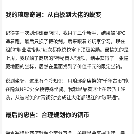
我的琅琊奇遇：从白板到大佬的蜕变
记得第一次刷琅琊商店时，我组了三个新手，结果被NPC
追着跑，最后只换了把破剑。后来跟着老玩家学习，现在
组的"职业混搭队"每次都能稳稳拿下顶级奖励。最搞笑的是
上周，我误触了商店的"神秘商人"选项，结果获得了一张隐
藏地图的坐标，居然在里面找到了价值千元的限定坐骑。
说到坐骑，这里有个冷知识：用琅琊商店换的"千年古币"能
在隐藏NPC处兑换特殊坐骑。我就是靠着这个在帮派里逆
袭，从被嘲笑的"青铜党"变成让大佬都眼红的"琅琊通"。
最后的忠告：合理规划你的铜币
逆水寒琅琊商店就像个宝藏盲盒，关键是要掌握规律。建