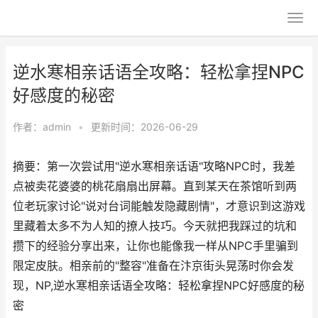
逆水寒相亲话语全攻略：轻松拿捏NPC
好感度的秘密
作者：
admin
•
更新时间：2026-06-29
摘要：第一次尝试用"逆水寒相亲话语"攻略NPC时，我差
点被卖花婆婆的桃花扇扇出屏幕。直到某天在茶馆听到两
位老玩家讨论"说对台词能触发隐藏剧情"，才意识到这游戏
里藏着太多不为人知的撩人技巧。今天就把我踩过的坑和
攒下的经验分享出来，让你也能像我一样从NPC手里骗到
限定皮肤。相亲前的"整容"准备在汴京街头晃荡时你会发
现，NP,逆水寒相亲话语全攻略：轻松拿捏NPC好感度的秘
密