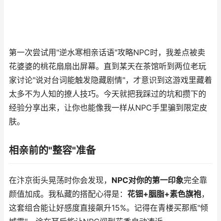
第一次尝试用"逆水寒相亲话语"攻略NPC时，我差点被卖
花婆婆的桃花扇扇出屏幕。直到某天在茶馆听到两位老玩
家讨论"说对台词能触发隐藏剧情"，才意识到这游戏里藏着
太多不为人知的撩人技巧。今天就把我踩过的坑和攒下的
经验分享出来，让你也能像我一样从NPC手里骗到限定皮
肤。
相亲前的"整容"准备
在汴京街头晃荡时你会发现，
NPC对你的第一印象
完全靠
颜值加成。我私藏的搭配心得是：
花钿+胭脂+素色旗袍
，
这套组合能让好感度直接飙升15%。记得在青楼买那瓶"倾