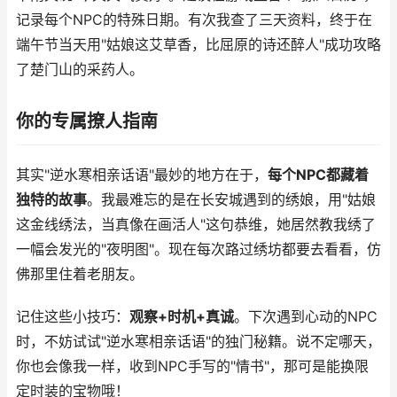
记录每个NPC的特殊日期。有次我查了三天资料，终于在
端午节当天用"姑娘这艾草香，比屈原的诗还醉人"成功攻略
了楚门山的采药人。
你的专属撩人指南
其实"逆水寒相亲话语"最妙的地方在于，
每个NPC都藏着
独特的故事
。我最难忘的是在长安城遇到的绣娘，用"姑娘
这金线绣法，当真像在画活人"这句恭维，她居然教我绣了
一幅会发光的"夜明图"。现在每次路过绣坊都要去看看，仿
佛那里住着老朋友。
记住这些小技巧：
观察+时机+真诚
。下次遇到心动的NPC
时，不妨试试"逆水寒相亲话语"的独门秘籍。说不定哪天，
你也会像我一样，收到NPC手写的"情书"，那可是能换限
定时装的宝物哦！