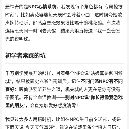
最神奇的是
NPC心情系统
。我发现每个角色都有"专属撩拨
时刻"，比如卖花婆婆每天辰时会哼着小曲，这时候夸她歌
声婉转动听，好感度暴涨效果堪比喝十碗桃花酿。有次我
连续七天同一时间去茶馆，结果茶娘直接送了我一盏会发
光的夜明珠。
初学者常踩的坑
千万别学我最开始那样，对着每个NPC说"姑娘真是倾国倾
城"，结果被御史老爷当街训斥。记住
不同门派NPC有不同
喜好
：医仙派爱听养生之道，机关城的人更在意你有没有
带图纸。还有个血泪教训——
别对NPC说"你长得像我游戏
里的朋友"
，会直接触发好感度清零！
我见过太多人用错时机，比如在NPC生日前夕送礼，或是
下雨天说"今天天气真好"。建议在游戏里备个"撩人日历"，