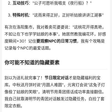
互动技巧
："公子可愿听我唱支《夜行船》？"
特殊时机
："这雨来得正好，正好听姑娘讲讲江湖事"
有次在洛阳集市，我对着卖花婆婆说："这桃花开得真艳，
不如让在下也学学姑娘的本事"，她居然教我编花环，好感
度瞬间+30！记住
要观察NPC的日常习惯
，我有个攻略是
记录每个NPC的最爱话题。
你可能不知道的隐藏要素
别以为送礼就完事了！
节日限定对话
才是隐藏福利的宝
库。中秋送月饼时说"月圆人难圆"，元宵灯会说"这兔子灯
像极了姑娘的笑眼"，清明节用青团搭话成功率直接翻倍。
我自己就靠清明节的青团对话触发过隐藏任务，白捡了套
限定衣橱。