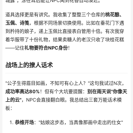
城露"，涂在耳后能让NPC闻到花香自动凑近。
道具选择更是有讲究。我收集了整整三个仓库的
桃花酿、
玉佩、诗笺
，根据不同场景切换使用。比如在垂花门下遇
到矜持的娘子，递上玉佩比直接表白管用十倍。有次我穿
着华服带了十份礼物，结果卖糖人的老汉只收了块桂花糕
——记住
礼物要符合NPC身份
！
战场上的撩人话术
"公子生得眉目如画，不知可有心上人？"这句我试过N次，
成功率高达80%
！但有个大坑要提醒：
别在雨天说"你像天
上的云"
，NPC会直接翻白眼。我总结出三套万能话术模
板：
恭维开场
："姑娘这步态，当真像那画中走出的仕女"