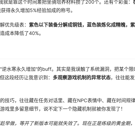
我就是靠这个时间差把坐骑培养材料攒了200个。还有个彩蛋：
能获得永久增加5%经验加成的称号。
解优先级表：
紫色以下装备分解成铜钱，蓝色装炼化成精魄，紫
造成本降低了40%。
逆水寒永久增加"的buff。其实是我误触了系统漏洞，把某个限
，但这段经历让我意识到：
多观察游戏机制的异常状态
，往往能发
的技巧，往往藏在任务对话里、藏在NPC表情中、藏在时间规
游戏里多留意细节，说不定下一个隐藏机制就被你发现了！
趁早做，等开了新版本可能就失效了。现在正是练级的黄金期，