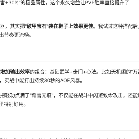
害+30%"的极品属性，这个永久增益让PVP胜率直接提升了
器，其实
把"破甲宝石"装在鞋子上效果更佳
。我试过这种搭配后
输出节奏更流畅。
增加输出效率
的组合：基础武学+奇门+心法。比如天机阁的"万
"，实战中能打出持续30秒的AOE风暴。
把轻功点满了"踏雪无痕"，不仅能在战斗中闪避致命攻击，还能
本里特别好用。