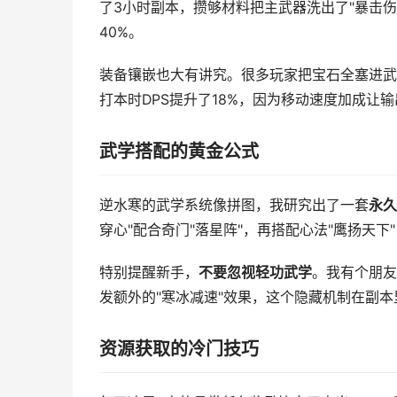
了3小时副本，攒够材料把主武器洗出了"暴击伤
40%。
装备镶嵌也大有讲究。很多玩家把宝石全塞进武
打本时DPS提升了18%，因为移动速度加成让
武学搭配的黄金公式
逆水寒的武学系统像拼图，我研究出了一套
永久
穿心"配合奇门"落星阵"，再搭配心法"鹰扬天下
特别提醒新手，
不要忽视轻功武学
。我有个朋友
发额外的"寒冰减速"效果，这个隐藏机制在副
资源获取的冷门技巧