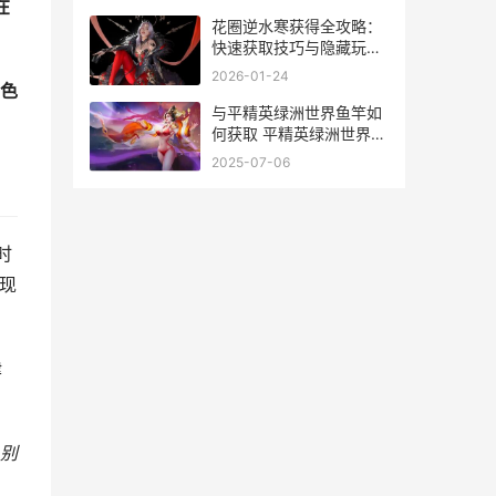
在
花圈逆水寒获得全攻略：
快速获取技巧与隐藏玩法
揭秘
2026-01-24
色
与平精英绿洲世界鱼竿如
何获取 平精英绿洲世界钓
鱼地点在哪里
2025-07-06
时
现
律
别