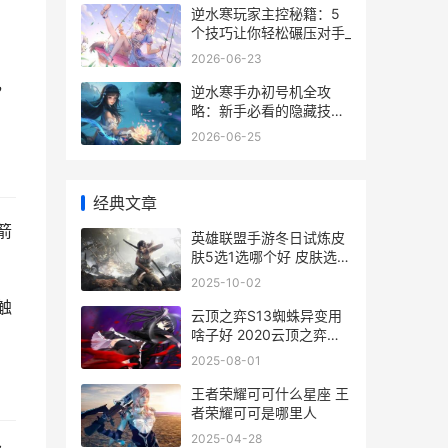
逆水寒玩家主控秘籍：5
个技巧让你轻松碾压对手_
2026-06-23
，
逆水寒手办初号机全攻
略：新手必看的隐藏技巧
与实战经验
2026-06-25
经典文章
箭
英雄联盟手游冬日试炼皮
肤5选1选哪个好 皮肤选择
推荐介绍
2025-10-02
触
云顶之弈S13蜘蛛异变用
啥子好 2020云顶之弈阵
容蜘蛛
2025-08-01
王者荣耀可可什么星座 王
者荣耀可可是哪里人
2025-04-28