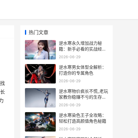
热门文章
逆水寒永久增加战力秘
籍：新手必看的实战经验
分享
2026-06-29
逆水寒男女体型全解析：
打造你的专属角色
2026-06-29
找
逆水寒物价疯长不慌_老玩
长
家教你稳赚不亏的生存指
力
南
2026-06-29
逆水寒染色王子全攻略：
轻松打造高颜值角色秘籍
2026-06-29