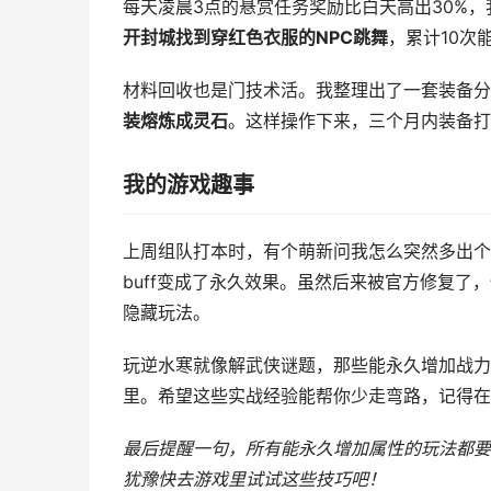
每天凌晨3点的悬赏任务奖励比白天高出30%，
开封城找到穿红色衣服的NPC跳舞
，累计10次
材料回收也是门技术活。我整理出了一套装备分
装熔炼成灵石
。这样操作下来，三个月内装备打
我的游戏趣事
上周组队打本时，有个萌新问我怎么突然多出个"
buff变成了永久效果。虽然后来被官方修复了
隐藏玩法。
玩逆水寒就像解武侠谜题，那些能永久增加战力
里。希望这些实战经验能帮你少走弯路，记得在
最后提醒一句，所有能永久增加属性的玩法都要
犹豫快去游戏里试试这些技巧吧！