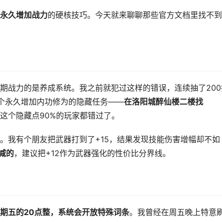
永久增加战力
的硬核技巧。今天就来聊聊那些官方文档里找不到
期战力的是养成系统。我之前就犯过这样的错误，连续抽了200
个永久增加内功修为的隐藏任务——
在洛阳城醉仙楼二楼找
这个隐藏点90%的玩家都错过了。
。我有个朋友把武器打到了+15，结果发现技能伤害增幅却不如
减的
，建议把+12作为武器强化的性价比分界线。
期五的20点整，系统会开放特殊词条
。我曾经在周五晚上特意