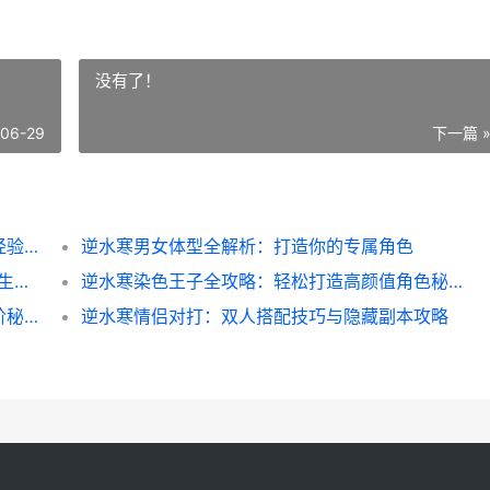
没有了！
-06-29
下一篇 
逆水寒永久增加战力秘籍：新手必看的实战经验分享
逆水寒男女体型全解析：打造你的专属角色
逆水寒物价疯长不慌_老玩家教你稳赚不亏的生存指南
逆水寒染色王子全攻略：轻松打造高颜值角色秘籍
逆水寒玩家区别全解析：从青铜到大神的进阶秘籍
逆水寒情侣对打：双人搭配技巧与隐藏副本攻略