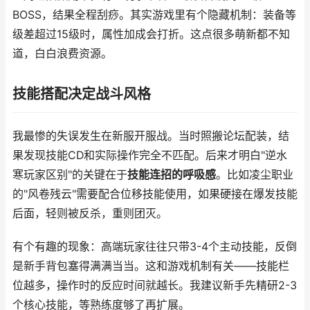
BOSS，结果全程刮痧。其实游戏里有个隐藏机制：装备等
级差超过15级时，属性加成会打折。这点很多萌新都不知
道，白白浪费资源。
技能搭配决定战斗风格
我最惨的失误发生在新服开服战。当时照搬论坛配装，结
果发现技能CD和实际操作完全不匹配。后来才明白"逆水
寒玩家区别"的关键在于
技能连招的呼吸感
。比如凌尘职业
的"风卷残云"需要配合位移技能使用，如果硬接在爆发技能
后面，轻则被反杀，重则团灭。
有个有趣的现象：高端玩家往往只带3-4个主动技能，反倒
是新手背包塞得满满当当。这和游戏机制有关——技能栏
位越多，操作时的反应时间就越长。我建议新手先精研2-3
个核心技能，等熟练度够了再扩展。