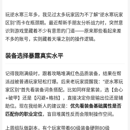
玩逆水寒三年多，我见过太多玩家因为不了解"逆水寒玩家
区别"而卡在瓶颈期。最近帮新手朋友分析战力时，突然意
识到游戏里藏着不少有意思的门道——原来那些看起来差
不多的账号，实则藏着天壤之别的操作逻辑。
装备选择暴露真实水平
记得我刚满级时，跟着攻略堆满红色品质装备，结果在帮
派战被普通玩家轻松打爆。后来老玩家提醒我："逆水寒玩
家区别"首先看装备词条搭配。比如同样是紫装，选【会心
+破甲】还是【闪避+格挡】，直接决定你是输出位还是辅
助位。现在我给新人的建议是：
优先看装备基础属性是否
匹配你的职业定位
，盲目堆属性反而会限制操作空间。
上周组队做副本，有个玩家带着60级装备硬刚80级