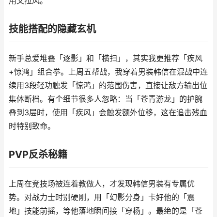
用又拉风。
技能搭配的隐藏玄机
新手总爱堆叠「逐影」和「横扫」，其实我更推荐「疾风
+惊鸿」组合拳。上周五帮战，我穿着男装韩信在混战中连
续用3段轻功触发「惊鸿」的范围伤害，直接让敌方输出位
集体断档。有个细节很多人忽略：当「苍青游龙」的护腕
叠到3层时，使用「疾风」会触发额外位移，这在追击残血
时特别致命。
PVP反杀秘籍
上周在竞技场被连着教做人，才发现韩信男装有专属优
势。对战力士时别硬刚，用「幻影分身」卡好他的「震
地」技能前摇，等他落地瞬间接「穿杨」。最绝的是「苍