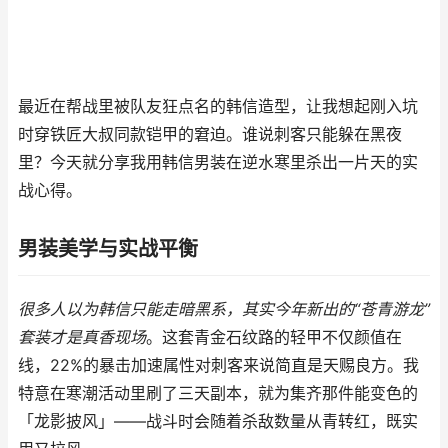
最近在帮战里被队友狂点名的韩信造型，让我想起刚入坑
时穿铁匠大叔同款铠甲的窘迫。谁说刺客只能躲在黑夜
里？今天就分享我用韩信男装在逆水寒里杀出一片天的实
战心得。
男装美学与实战平衡
很多人以为韩信只能走暗黑系，其实今年新出的“苍青游龙”
套装才是真香现场
。这套青金石纹路的轻甲不仅颜值在
线，22%的暴击加速属性对刺客来说简直是天赐良方。我
特意在寒潮活动里刷了三天副本，就为集齐那件能变色的
「龙影披风」——战斗时会随着杀敌数量从青转红，既实