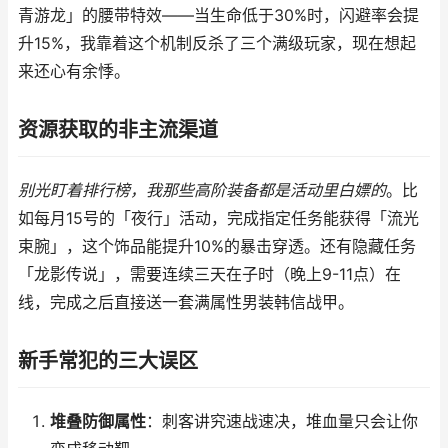
青游龙」的腰带特效——当生命低于30%时，闪避率会提
升15%，我靠着这个机制反杀了三个满级玩家，现在想起
来还心有余悸。
资源获取的非主流渠道
别光盯着排行榜，我那些高阶装备都是活动里白嫖的
。比
如每月15号的「夜行」活动，完成指定任务能获得「流光
束腕」，这个饰品能提升10%的暴击穿透。还有隐藏任务
「龙影传说」，需要连续三天在子时（晚上9-11点）在
线，完成之后直接送一套满属性男装韩信战甲。
新手常犯的三大误区
堆叠防御属性
：刺客讲究速战速决，堆血量只会让你