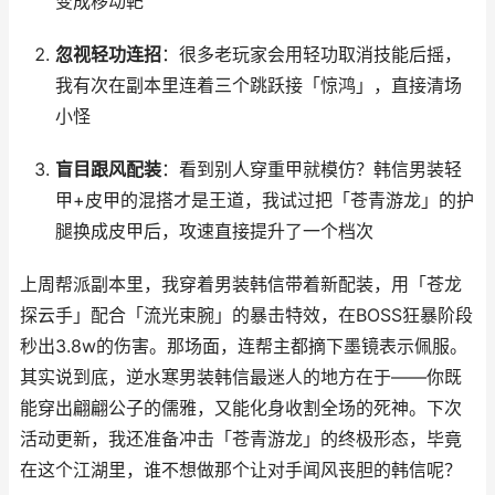
变成移动靶
忽视轻功连招
：很多老玩家会用轻功取消技能后摇，
我有次在副本里连着三个跳跃接「惊鸿」，直接清场
小怪
盲目跟风配装
：看到别人穿重甲就模仿？韩信男装轻
甲+皮甲的混搭才是王道，我试过把「苍青游龙」的护
腿换成皮甲后，攻速直接提升了一个档次
上周帮派副本里，我穿着男装韩信带着新配装，用「苍龙
探云手」配合「流光束腕」的暴击特效，在BOSS狂暴阶段
秒出3.8w的伤害。那场面，连帮主都摘下墨镜表示佩服。
其实说到底，逆水寒男装韩信最迷人的地方在于——你既
能穿出翩翩公子的儒雅，又能化身收割全场的死神。下次
活动更新，我还准备冲击「苍青游龙」的终极形态，毕竟
在这个江湖里，谁不想做那个让对手闻风丧胆的韩信呢？