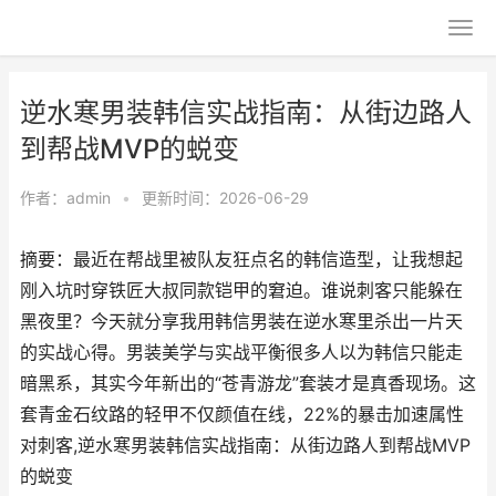
逆水寒男装韩信实战指南：从街边路人
到帮战MVP的蜕变
作者：
admin
•
更新时间：2026-06-29
摘要：最近在帮战里被队友狂点名的韩信造型，让我想起
刚入坑时穿铁匠大叔同款铠甲的窘迫。谁说刺客只能躲在
黑夜里？今天就分享我用韩信男装在逆水寒里杀出一片天
的实战心得。男装美学与实战平衡很多人以为韩信只能走
暗黑系，其实今年新出的“苍青游龙”套装才是真香现场。这
套青金石纹路的轻甲不仅颜值在线，22%的暴击加速属性
对刺客,逆水寒男装韩信实战指南：从街边路人到帮战MVP
的蜕变