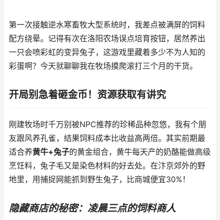
第一次接触逆水寒畜牧大型系统时，我差点被满屏的饲料
配方绕晕。记得有次在洛阳农场误点培育按钮，居然养出
一只会喷彩虹的变异兔子，这游戏里藏着多少不为人知的
彩蛋啊？今天就聊聊我在牧场摸爬滚打三个月的干货。
开局别急着砸金币！资源获取有讲究
刚建牧场时千万别被NPC推荐的珍稀品种忽悠，我有个朋
友跟风养孔雀，结果饲料成本比收益高两倍。其实前期最
适合养
黄牛+兔子
的黄金组合，黄牛每天产的奶酪能做高级
烹饪料，兔子毛又是染色材料的好去处。在汴京郊外的野
地里，用捕捉网能抓到野生兔子，比商城便宜30%！
隐藏商店的秘密：凌晨三点的饲料商人