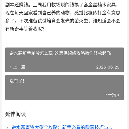
副本还赚钱。上周我用牧场赚的钱换了套金丝楠木家具，
现在每天回家看到自己养的动物，感觉比搬砖打金有意思
多了。下次准备试试培育会发光的萤火虫，谁知道会不会
有新奇事等着我呢？
逆水寒新手龙吟怎么玩_这篇保姆级攻略教你轻松起飞
« 上一篇
2026-06-29
没有了！
下一篇 »
延伸阅读
逆水寒畜牧大型全攻略：新手必看的隐藏技巧与高效养殖秘籍