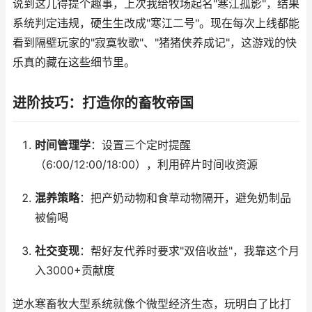
说到这儿得提个趣事，上次我给牧场起名"寒江孤影"，结果
系统判定违规，硬生生改成"寒江二号"。现在每次上线都能
看到隔壁玩家的"寂寞牧歌"、"猪猪侠养成记"，这游戏的快
乐真的藏在这些细节里。
进阶技巧：打造你的畜牧帝国
时间管理学
：设置三个定时提醒
（6:00/12:00/18:00），利用碎片时间收资源
混养策略
：把产奶动物和食草动物隔开，避免奶制品
被偷喝
社交变现
：帮好友代养时要求"双倍收益"，我靠这个月
入3000+贡献度
逆水寒畜牧大型系统就像个微型经济生态，玩明白了比打