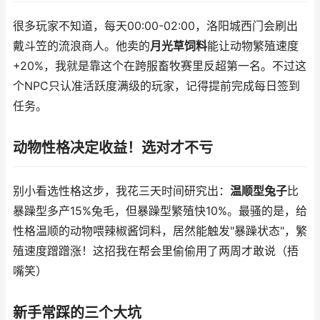
很多玩家不知道，每天00:00-02:00，洛阳城西门会刷出
戴斗笠的流浪商人。他卖的
月光草饲料
能让动物繁殖速度
+20%，我就是靠这个在跨服畜牧赛里反超第一名。不过这
个NPC只认准活跃度满级的玩家，记得提前完成每日签到
任务。
动物性格决定收益！选对才不亏
别小看选性格这步，我花三天时间研究出：
温顺型兔子
比
暴躁型多产15%兔毛，但暴躁型繁殖快10%。最骚的是，给
性格温顺的动物喂辣椒酱饲料，居然能触发"暴躁状态"，繁
殖速度蹭蹭涨！这招我在帮会里偷偷用了两周才敢说（捂
嘴笑）
新手常踩的三个大坑