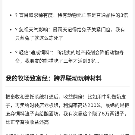
? 盲目追求稀有度：稀有动物死亡率是普通品种的3倍
? 忽视天气影响：暴雨天记得给兔子关紧门窗，我有
只蓝兔子就这么冻死了
? 轻信"速成饲料"：商城卖的增产药剂会降低动物寿
命，我朋友的熊猫吃了三年才活到8岁...
我的牧场致富经：跨界联动玩转材料
把畜牧和烹饪系统打通后，收益翻倍！比如用牛乳做奶皮
子，再卖给时装店老板娘，利润率高达200%。最绝的是把
废弃饲料渣子卖给酿酒坊，我有次靠这个赚了5万两银子，
比正常畜牧收益还高！