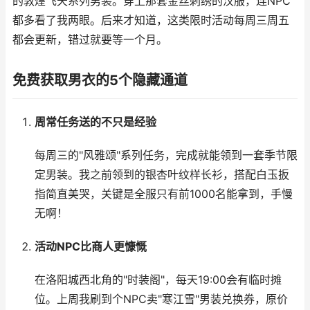
的敦煌飞天系列男装。穿上那套金丝刺绣的汉服，连NPC
都多看了我两眼。后来才知道，这类限时活动每周三周五
都会更新，错过就要等一个月。
免费获取男衣的5个隐藏通道
周常任务送的不只是经验
每周三的"风雅颂"系列任务，完成就能领到一套季节限
定男装。我之前领到的银杏叶纹样长衫，搭配白玉扳
指简直美哭，关键是全服只有前1000名能拿到，手慢
无啊！
活动NPC比商人更慷慨
在洛阳城西北角的"时装阁"，每天19:00会有临时摊
位。上周我刷到个NPC卖"寒江雪"男装兑换券，原价