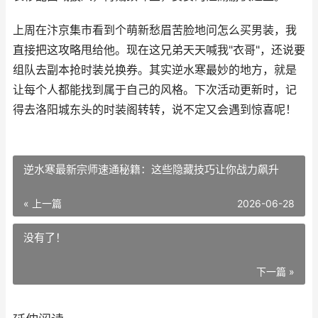
上周在汴京集市看到个萌新愁眉苦脸地问怎么买男装，我
直接把这攻略甩给他。现在这兄弟天天喊我"衣哥"，还说要
组队去副本抢时装兑换券。其实逆水寒最妙的地方，就是
让每个人都能找到属于自己的风格。下次活动更新时，记
得去洛阳城东头的时装阁转转，说不定又会遇到惊喜呢！
逆水寒最新宗师速通秘籍：这些隐藏技巧让你战力飙升
« 上一篇
2026-06-28
没有了！
下一篇 »