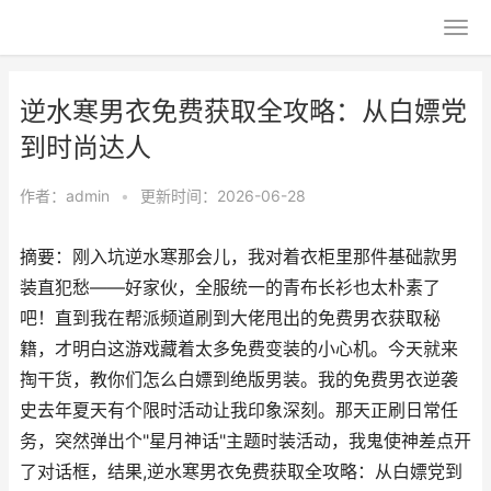
逆水寒男衣免费获取全攻略：从白嫖党
到时尚达人
作者：
admin
•
更新时间：2026-06-28
摘要：刚入坑逆水寒那会儿，我对着衣柜里那件基础款男
装直犯愁——好家伙，全服统一的青布长衫也太朴素了
吧！直到我在帮派频道刷到大佬甩出的免费男衣获取秘
籍，才明白这游戏藏着太多免费变装的小心机。今天就来
掏干货，教你们怎么白嫖到绝版男装。我的免费男衣逆袭
史去年夏天有个限时活动让我印象深刻。那天正刷日常任
务，突然弹出个"星月神话"主题时装活动，我鬼使神差点开
了对话框，结果,逆水寒男衣免费获取全攻略：从白嫖党到