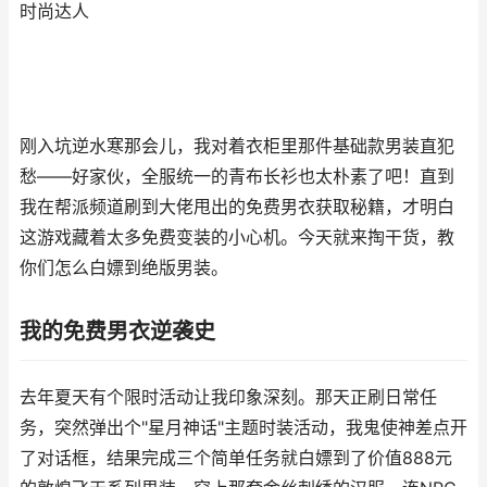
时尚达人
刚入坑逆水寒那会儿，我对着衣柜里那件基础款男装直犯
愁——好家伙，全服统一的青布长衫也太朴素了吧！直到
我在帮派频道刷到大佬甩出的免费男衣获取秘籍，才明白
这游戏藏着太多免费变装的小心机。今天就来掏干货，教
你们怎么白嫖到绝版男装。
我的免费男衣逆袭史
去年夏天有个限时活动让我印象深刻。那天正刷日常任
务，突然弹出个"星月神话"主题时装活动，我鬼使神差点开
了对话框，结果完成三个简单任务就白嫖到了价值888元