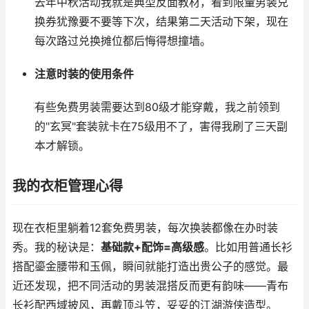
去年中秋活动我就是典型反面教材，看到限量男装兑
换券犹豫要不要等下次，结果第二天活动下架，现在
每次路过兑换摊位都后悔得想撞墙。
注意时装的使用条件
有些免费男装需要达到80级才能穿戴，我之前领到
的"玄冥"套装就卡在75级用不了，害得我刷了三天副
本才解锁。
我的衣柜管理心得
现在衣柜里躺着12套免费男装，每次换装都像在办时装
秀。我的秘诀是：
基础款+配饰=高级感
。比如用普通长衫
搭配鎏金腰带和玉佩，瞬间就能打造出贵公子的感觉。最
近还发现，把不同活动的男装混搭反而更有韵味——青布
长衫配西域披风，再戴顶斗笠，妥妥的江湖游侠造型。