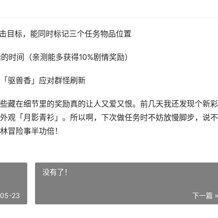
键点击目标，能同时标记三个任务物品位置
的时间（亲测能多获得10%剧情奖励）
「驱兽香」应对群怪刷新
些藏在细节里的奖励真的让人又爱又恨。前几天我还发现个新彩
外观「月影青衫」。所以啊，下次做任务时不妨放慢脚步，说不
林冒险事半功倍！
没有了！
-05-23
下一篇 