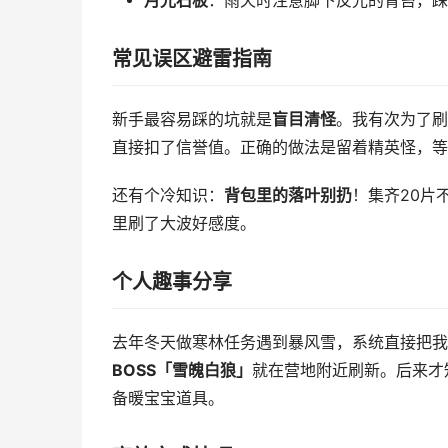
月光石板
：雨天时注意脚下反光的青苔，踩
常见误区避雷指南
新手最容易踩的坑就是
盲目清怪
。我有次为了刷
直接扣了信誉值。正确的做法是留着精英怪，等
还有个冷知识：
背包里的落叶别扔
！集齐20片
里刷了大波好感度。
个人趣事分享
去年冬天做寒林任务遇到暴风雪，系统直接把我
BOSS「雪魄白狼」
就在营地附近刷新。后来才
备暖宝宝道具。