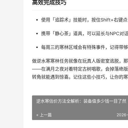
高效完成技巧
使用「追踪术」技能时，按住Shift+右
携带「静心茶」道具，可以延长与NPC对话
每周三的寒林区域会有特殊事件，记得带够
做逆水寒寒林任务就像在玩真人版密室逃脱，那
——在满月之夜对着特定古树唱歌，会掉落绝版
转角就能遇到惊喜。记住这些小技巧，让你的寒
逆水寒估价方法全解析：装备值多少钱一目了然
« 上一篇
2026