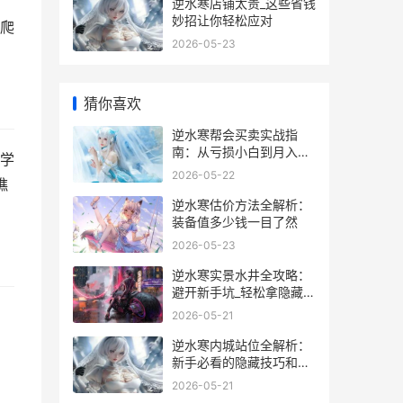
逆水寒店铺太贵_这些省钱
妙招让你轻松应对
爬
2026-05-23
猜你喜欢
逆水寒帮会买卖实战指
南：从亏损小白到月入碎
学
银5000万
2026-05-22
樵
逆水寒估价方法全解析：
装备值多少钱一目了然
2026-05-23
逆水寒实景水井全攻略：
避开新手坑_轻松拿隐藏奖
励_
2026-05-21
逆水寒内城站位全解析：
新手必看的隐藏技巧和实
战心得
2026-05-21