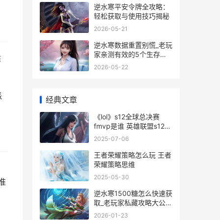
逆水寒平安令牌全攻略：
轻松获取与使用技巧揭秘
2026-05-21
逆水寒数据重置别慌_老玩
家亲测有效的5个生存指
态
南
2026-05-22
派
经典文章
《lol》s12全球总决赛
fmvp是谁 英雄联盟s12世
界赛
2025-07-06
王者荣耀策略怎么玩 王者
荣耀策略思维
2025-05-30
准
逆水寒1500糖怎么快速获
取_老玩家私藏攻略大公开
_
2026-01-23