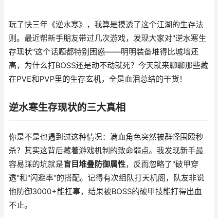
玩了快三年《逆水寒》，我算是摸透了这个江湖的生存法
则。最近帮新手朋友带过几次游戏，发现大家对"逆水寒生
存现状"这个话题都特别困惑——明明装备堆得比城墙还
高，为什么打BOSS还是动不动就死？今天就来聊聊那些藏
在PVE和PVP里的生存玄机，全是血泪总结的干货！
逆水寒生存现状的三大真相
你是不是也遇到过这种情况：满血角色突然被群怪围殴秒
杀？其实这背后藏着游戏机制的致命弱点。我发现新手最
容易踩的坑就是
盲目堆叠防御属性
，反而忽略了"破甲穿
透"和"闪避率"的搭配。记得有次组队打天机阁，队友非说
他防御3000+能扛事，结果被BOSS的破甲技能打得出血
不止。