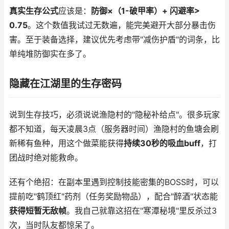
真实生存公式
应该是：
防御×（1-破甲率）+ 闪避率>
0.75
。这个数值我试过无数遍，能完美避开大部分暴击伤
害。至于装备选择，建议优先考虑带"减伤护盾"的词条，比
单纯堆防御实在多了。
隐藏在江湖里的生存密码
说到生存技巧，必须说说渔隐村的"隐秘补给点"。很多玩家
都不知道，每天凌晨3点（服务器时间）渔隐村的鱼塘会刷
新稀有鱼种，用这个做菜能获得
持续30秒的吸血buff
，打
团战时绝对能救命。
还有个绝招：在副本里遇到控制技能密集的BOSS时，可以
提前吃"鹤顶红"药剂（任务奖励物品），配合"醉酒"状态能
获得短暂无敌帧
。我自己就靠这招在"寒潭秘境"里反杀过3
次，当时队友都惊呆了。