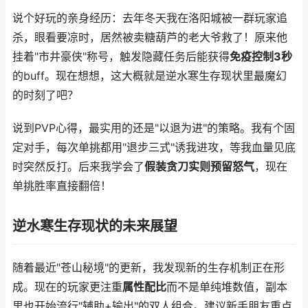
说个好玩的亲身经历：去年冬天我在洛阳城被一群玩家追
杀，眼看要凉时，居然被卖糖葫芦的老大爷救了！原来他
挂着"市井豪侠"称号，触发隐藏任务后能获得
免疫控制3秒
的buff。现在想想，这大概就是逆水寒生存现状里最魔幻
的时刻了吧？
说到PVP心得，最实用的还是"以退为进"的策略。我有个固
定对手，每次单挑都用"退步三式"诱我进攻，等我血量见底
时突然反打。后来我学会了
假装贪刀实则预留怒气
，现在
单挑胜率直接翻倍！
逆水寒生存现状的未来展望
随着最近"苍山秘境"的更新，我发现新的生存机制正在形
成。现在的玩家更注重
属性配比
而不是单纯堆数值，副本
里也开始流行"辅助+输出"的双人组合。建议新手朋友重点