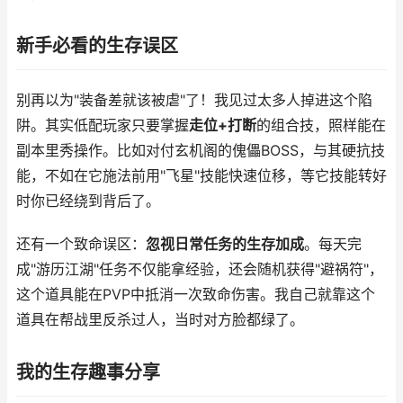
新手必看的生存误区
别再以为"装备差就该被虐"了！我见过太多人掉进这个陷
阱。其实低配玩家只要掌握
走位+打断
的组合技，照样能在
副本里秀操作。比如对付玄机阁的傀儡BOSS，与其硬抗技
能，不如在它施法前用"飞星"技能快速位移，等它技能转好
时你已经绕到背后了。
还有一个致命误区：
忽视日常任务的生存加成
。每天完
成"游历江湖"任务不仅能拿经验，还会随机获得"避祸符"，
这个道具能在PVP中抵消一次致命伤害。我自己就靠这个
道具在帮战里反杀过人，当时对方脸都绿了。
我的生存趣事分享