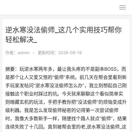
逆水寒没法偷师_这几个实用技巧帮你
轻松解决_
作者：
admin
•
更新时间：2026-06-18
摘要：玩逆水寒两年多，最让我头疼的不是副本BOSS，而
是那个让人又爱又恨的“偷师”系统。前几天在帮会里看到新
手玩家发帖问“逆水寒没法偷师怎么办”，我立刻想起自己刚
接触这个职业时踩过的坑。今天就来聊聊这个看似简单实
则暗藏玄机的玩法，手把手教你把“没法偷师”的烦恼变成升
级利器。我是怎么发现偷师秘密的记得第一次尝试偷师
时，我像大多数新手一样，随便找个路人就点“偷师”，结果
连续失败了十几回。直到被帮会里的老,逆水寒没法偷师_这