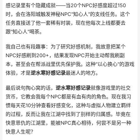
感记录里有个隐藏成就——当20个NPC好感度超过150
时，会在洛阳城触发神秘NPC"知心人"的支线任务。这个
任务直接送了他一套稀有时装，现在他每次上线都要去
跟"知心人"喝茶。
我自己也有段趣事：为了研究好感机制，我故意把某个
NPC好感刷到200+，结果发现NPC开始主动帮我刷副
本，甚至会在帮派战里优先保护我。这种"以心换心"的游戏
体验，才是
逆水寒好感记录
最迷人的地方。
最后说句掏心窝的话，
逆水寒好感记录
就像游戏里的社交
货币，它教会我每个NPC都是有血有肉的角色。现在我习
惯每天花10分钟查看好感变化，这种与虚拟人物建立羁绊
的过程，反而让我在江湖中找到了别样的归属感。毕竟在
快意恩仇的江湖里，能被NPC真心相待，何尝不是另一种
快意人生呢？