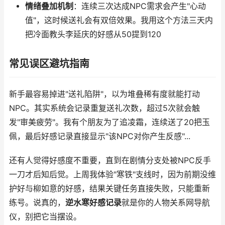
情绪叠加机制
：连续三次达成NPC需求会产生"心动
值"，这时候送礼会有双倍效果。我用这个方法三天内
把冷面教头李延庆的好感从50提到120
常见误区避坑指南
新手最容易掉进"送礼陷阱"，以为堆叠稀有度就能打动
NPC。其实系统会记录重复送礼次数，超过5次就会触
发"审美疲劳"。我有个朋友为了追凌霜，连续送了20把玉
佩，最后好感记录直接显示"该NPC对你产生反感"...
还有人觉得好感度不重要，直到在剧情分支处被NPC反手
一刀才后知后觉。上周我体验"寒铁"支线时，因为前期没维
护好与柳如意的好感，结果关键任务直接失败，只能重新
练号。说真的，
逆水寒好感记录
就是你的人物关系网导航
仪，别把它当摆设。