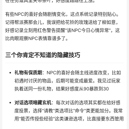
在任务道具里夹带茶叶，好感度蹭蹭往上涨。
有些NPC的喜好会随剧情变化，这点系统记录特别贴心。
记得帮派赛那会儿，我误把给花铃的玫瑰送给了柳如意，
好感记录立刻用红色警告提醒"该NPC今日心情异常"，这
比肉眼观察NPC表情靠谱多了。
三个你肯定不知道的隐藏技巧
礼物有保质期
：NPC的喜好会随主线进度改变，比如
初遇时讨厌的物品，后期可能变成最爱。我见过玩家
执着送同一份礼物，结果好感度从90暴跌到30
对话选项暗藏玄机
：每次对话的选项其实都在给好感
度投票，选择"请教"类选项比"命令"类更能加分。我常
用"能否传授些经验"这类谦逊选项，比直接要东西管用