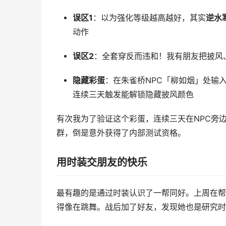
误区1
：以为强化等级越高越好，其实
逆水
动作
误区2
：全套穿反而违和！我有朋友把披风、
隐藏彩蛋
：在朱雀桥NPC「柳如烟」处输
连续三天触发能解锁隐藏披风颜色
有次我为了验证这个彩蛋，连续三天在NPC旁
群，倒是意外获得了内部测试资格。
用时装交朋友的快乐
最有趣的是通过时装认识了一帮同好。上周在帮
得像在跳舞。战后加了好友，发现她也是研究时