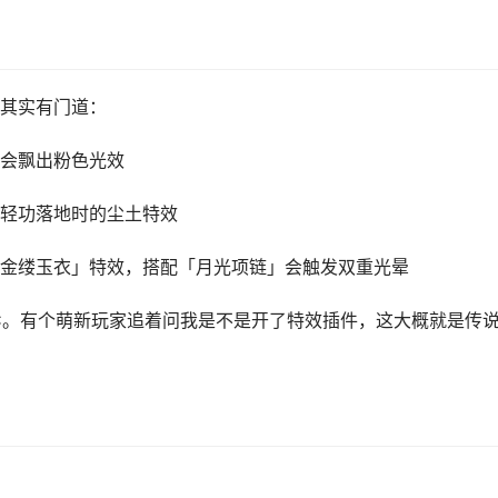
其实有门道：
会飘出粉色光效
轻功落地时的尘土特效
金缕玉衣」特效，搭配「月光项链」会触发双重光晕
C。有个萌新玩家追着问我是不是开了特效插件，这大概就是传