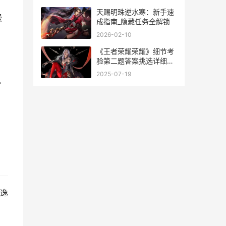
天赐明珠逆水寒：新手速
慢
成指南_隐藏任务全解锁
2026-02-10
《王者荣耀荣耀》细节考
验第二题答案挑选详细解
答 王者荣耀荣耀印记多少
2025-07-19
说
星
逸