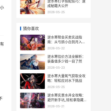
逆水寒打字搭配技巧：速
成秘籍大公开
小
2026-05-25
猜你喜欢
逆水寒帮会买卖实战指
南：从亏损小白到月入碎
有
银5000万
2026-05-22
逆水寒估价方法全解析：
装备值多少钱一目了然
2026-05-23
逆水寒大量氧气获取全攻
略：轻松应对水下挑战
2026-05-25
逆水寒实景水井全攻略：
不
避开新手坑_轻松拿隐藏奖
励_
2026-05-21