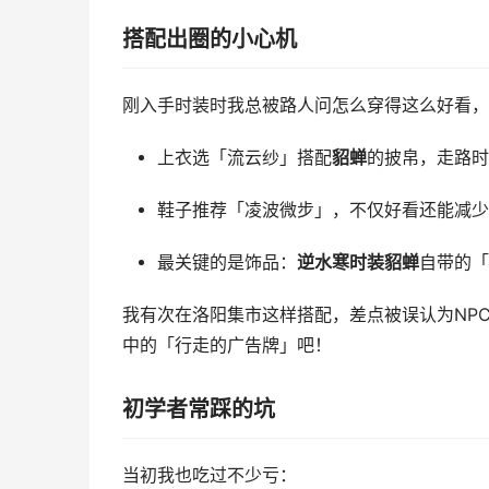
搭配出圈的小心机
刚入手时装时我总被路人问怎么穿得这么好看，
上衣选「流云纱」搭配
貂蝉
的披帛，走路时
鞋子推荐「凌波微步」，不仅好看还能减少
最关键的是饰品：
逆水寒时装貂蝉
自带的「
我有次在洛阳集市这样搭配，差点被误认为NP
中的「行走的广告牌」吧！
初学者常踩的坑
当初我也吃过不少亏：