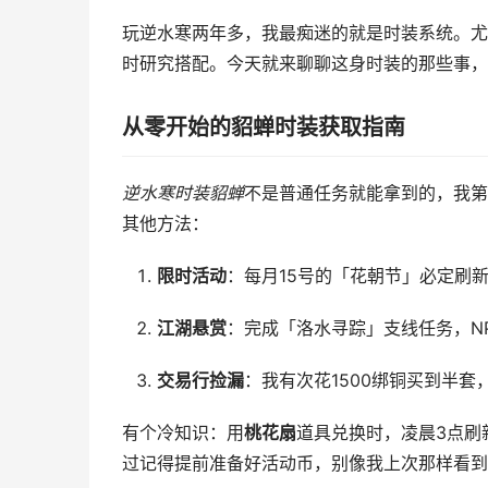
玩逆水寒两年多，我最痴迷的就是时装系统。尤
时研究搭配。今天就来聊聊这身时装的那些事，
从零开始的貂蝉时装获取指南
逆水寒时装貂蝉
不是普通任务就能拿到的，我第
其他方法：
限时活动
：每月15号的「花朝节」必定刷
江湖悬赏
：完成「洛水寻踪」支线任务，N
交易行捡漏
：我有次花1500绑铜买到半
有个冷知识：用
桃花扇
道具兑换时，凌晨3点刷
过记得提前准备好活动币，别像我上次那样看到