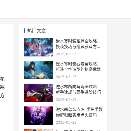
热门文章
逆水寒时装貂蝉全攻略：
换装技巧与隐藏获取方式
揭秘
2026-05-25
逆水寒时装吞噬全攻略：
打造个性造型的秘密武器
2026-05-25
花
逆水寒所向睥睨全攻略：
寒
新手速成与高手进阶技巧
方
2026-05-25
逆水寒怎么点火_手把手教
你解锁超实用点火技巧
2026-05-25