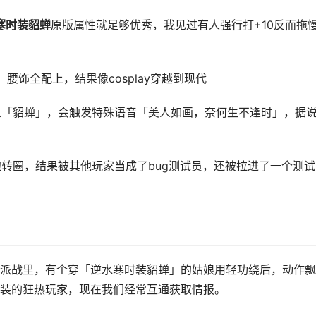
寒时装貂蝉
原版属性就足够优秀，我见过有人强行打+10反而拖
腰饰全配上，结果像cosplay穿越到现代
入「貂蝉」，会触发特殊语音「美人如画，奈何生不逢时」，据
边转圈，结果被其他玩家当成了bug测试员，还被拉进了一个测试
派战里，有个穿「逆水寒时装貂蝉」的姑娘用轻功绕后，动作飘
装的狂热玩家，现在我们经常互通获取情报。