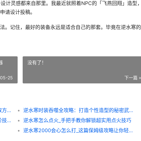
多设计灵感都来自那里。我最近就照着NPC的「飞燕回翔」造型
申请设计投稿。
法。记住，最好的装备永远是适合自己的那套。毕竟在逆水寒的
器
没有了！
-05-25
下一篇 
逆水寒时装貂蝉全攻略：换装技巧与隐藏获取方式揭秘
逆水寒时装吞噬全攻略：打造个性造型的秘密武器
逆水寒所向睥睨全攻略：新手速成与高手进阶技巧
逆水寒怎么点火_手把手教你解锁超实用点火技巧
逆水寒2000会心怎么打_这篇保姆级攻略让你轻松拿捏机制