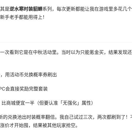
其是
逆水寒时装貂蝉
系列，每次更新都能让我在游戏里多花几个
新手老手都能用得上！
一次看到它是在中秋活动里。当时以为只能氪金买，结果发现还
新，用活动币兑换概率券刷出
PC会直接奖励完整套装
套，比商城便宜一半（但要认准「无强化」属性）
新的兑换池出时装概率翻倍。我自己试过三次，两次都刷到了！
涨价才开始囤，结果被其他玩家抢空。