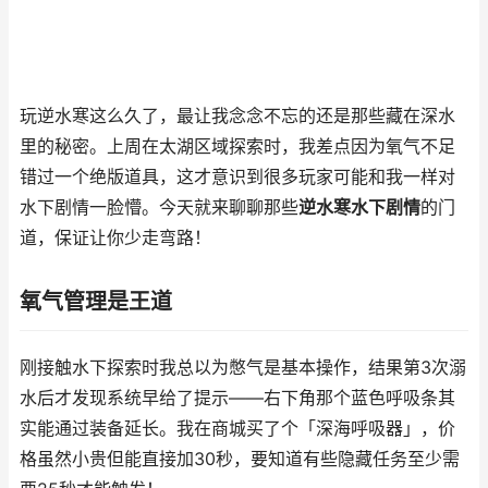
玩逆水寒这么久了，最让我念念不忘的还是那些藏在深水
里的秘密。上周在太湖区域探索时，我差点因为氧气不足
错过一个绝版道具，这才意识到很多玩家可能和我一样对
水下剧情一脸懵。今天就来聊聊那些
逆水寒水下剧情
的门
道，保证让你少走弯路！
氧气管理是王道
刚接触水下探索时我总以为憋气是基本操作，结果第3次溺
水后才发现系统早给了提示——右下角那个蓝色呼吸条其
实能通过装备延长。我在商城买了个「深海呼吸器」，价
格虽然小贵但能直接加30秒，要知道有些隐藏任务至少需