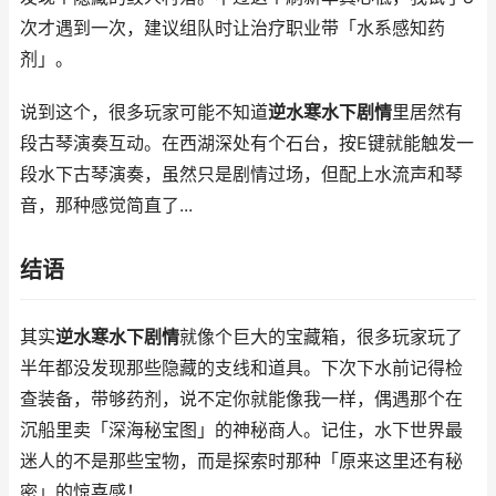
次才遇到一次，建议组队时让治疗职业带「水系感知药
剂」。
说到这个，很多玩家可能不知道
逆水寒水下剧情
里居然有
段古琴演奏互动。在西湖深处有个石台，按E键就能触发一
段水下古琴演奏，虽然只是剧情过场，但配上水流声和琴
音，那种感觉简直了...
结语
其实
逆水寒水下剧情
就像个巨大的宝藏箱，很多玩家玩了
半年都没发现那些隐藏的支线和道具。下次下水前记得检
查装备，带够药剂，说不定你就能像我一样，偶遇那个在
沉船里卖「深海秘宝图」的神秘商人。记住，水下世界最
迷人的不是那些宝物，而是探索时那种「原来这里还有秘
密」的惊喜感！