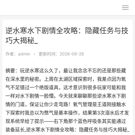
逆水寒水下剧情全攻略：隐藏任务与技
巧大揭秘_
作者：
admin
•
更新时间：2026-06-28
摘要：玩逆水寒这么久了，最让我念念不忘的还是那些藏
在深水里的秘密。上周在太湖区域探索时，我差点因为氧
气不足错过一个绝版道具，这才意识到很多玩家可能和我
一样对水下剧情一脸懵。今天就来聊聊那些逆水寒水下剧
情的门道，保证让你少走弯路！氧气管理是王道刚接触水
下探索时我总以为憋气是基本操作，结果第3次溺水后才发
现系统早给了提示——右下角那个蓝色呼吸条其实能通过
装备延长,逆水寒水下剧情全攻略：隐藏任务与技巧大揭秘_