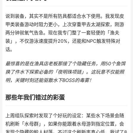
说到装备，其实不是所有防具都适合水下使用。我发现皮
甲类装备游动时阻力更小，上次穿重甲去太湖探索，刚游
两分钟就氧气告急。现在我专门整了一套轻便的「渔夫
装」，不仅游泳速度提升20%，还能和NPC触发特殊对
话。
最惊喜的是在渔具店老板那接了个隐藏任务，用50个鱼饵
换了件水下探索必备的「夜明珠项链」。这玩意不仅能照
明，关键时刻还能驱散水下BOSS的毒雾！
那些年我们错过的彩蛋
上周组队探索时发现了个好玩的设定：某些水下场景会随
机刷新「水母群」，如果你能跟着水母游到指定位置，会
发现个隐藏的鲛人村落。不过这个刷新率真心低，我试了8