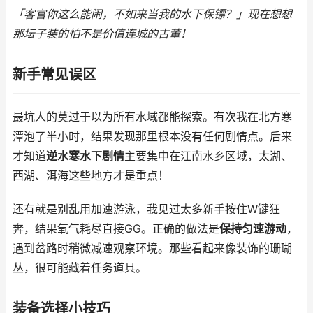
「客官你这么能闹，不如来当我的水下保镖？」现在想想
那坛子装的怕不是价值连城的古董！
新手常见误区
最坑人的莫过于以为所有水域都能探索。有次我在北方寒
潭泡了半小时，结果发现那里根本没有任何剧情点。后来
才知道
逆水寒水下剧情
主要集中在江南水乡区域，太湖、
西湖、洱海这些地方才是重点！
还有就是别乱用加速游泳，我见过太多新手按住W键狂
奔，结果氧气耗尽直接GG。正确的做法是
保持匀速游动
，
遇到岔路时稍微减速观察环境。那些看起来像装饰的珊瑚
丛，很可能藏着任务道具。
装备选择小技巧