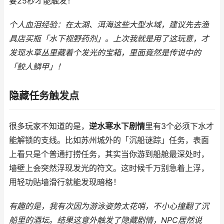
要25秒才能触发！
个人血泪经验：在太湖、洱海这些大型水域，建议先去渔
具店买瓶「水下视野药剂」。上次我就是用了这玩意，才
发现水草丛里藏着个发光的宝箱，里面竟然是传说中的
「鲛人鳞甲」！
隐藏任务触发点
很多玩家不知道的是，
逆水寒水下剧情
里有3个必须下水才
能解锁的支线。比如苏州城外的「沉船谜踪」任务，表面
上看只是个普通打捞任务，其实当你游到船舱最深处时，
墙壁上会突然浮现发光的符文。这时候千万别急着上浮，
用轻功贴墙滑行就能发现暗格！
有趣的是，我有次因为游泳姿势太花哨，不小心撞翻了沉
船里的酒坛。结果这意外触发了隐藏剧情，NPC居然说