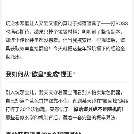
玩逆水寒最让人又爱又恨的莫过于掉落道具了——打BOSS
时满心期待，结果只掉个垃圾材料；明明刷了整夜副本，
却连个传说装备都没捞着。但当我摸索出一些规律后，道
具获取效率直接翻倍！今天就把这些年踩坑攒下的经验全
盘托出。
我如何从"欧皇"变成"懂王"
刚入坑那会儿，我天天守着藏宝阁看别人拍卖紫色武器，
自己却连个蓝色首饰都靠不住。直到某天蹲在"雁回峰"连续
打碎了30个妖物魂，突然悟了：
掉落道具绝不是随机的
！
那些看似玄学的机制背后，藏着一套完整的概率算法。