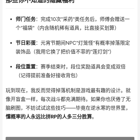
那些你不知道的隐藏福利
师门任务
：完成10次"采药"类任务后，师傅会赠送一
个"福袋"（内含随机稀有道具，比直接买划算）
节日彩蛋
：元宵节期间NPC"灯笼怪"有概率掉落限定
装饰品（我用它换了把价值不菲的"莲灯剑"）
段位重置
：赛季结束时，段位奖励道具会变成双倍
（记得提前准备好接收背包）
玩到现在，我反而觉得掉落机制是游戏最有趣的设计。就
像开盲盒一样，每次战斗都充满期待。如果你也厌倦了无
脑刷图，不妨试试这些技巧——毕竟在逆水寒的世界里，
懂概率的人永远比拼RP的人多三分胜算
。