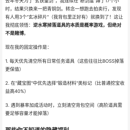
去年冬天为了"玄铁重剑"，我连续在"断剑崖"蹲了17个小
时，结果只换来一把青铜剑。转念一想跑去拍卖行，发现
有人用3个"玄冰碎片"（我背包里正好有）就换到了！这让
我彻底领悟：
逆水寒掉落道具的本质是概率游戏，但绝对
不是赌博
。
现在我的固定操作是：
1. 每天优先清空所有日常任务道具（这些往往比BOSS掉落
更保值）
2. 在"藏宝图"中优先选择"锻造材料"类标记（比普通挖宝收
益高40%）
3. 遇到暴率加成活动时，立刻清空背包空间（高阶道具需
要足够容量才能掉落）