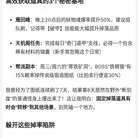
高效获取道具的3个秘密基地
雁回峰
：晚上20点后的妖物魂爆率提升50%，建议组
队刷，记得带【破甲】技能能大幅提升掉落品质
天机阁任务
：完成每日"奇门遁甲"支线，必得一个包含
稀有材料的锦囊（新手常忽略这个日常）
帮派副本
：周三/周六的"寒铁矿洞"，BOSS"铁臂猿"有
15%概率掉传说级锻造图纸（比拍卖行便宜30%）
我曾经为了图纸连续刷了7天，结果第8天居然在野外"断剑
崖"的普通怪身上爆出来了！这让我明白：
固定掉落道具有
时会"转移"到其他场景
，别死磕一个地方。
躲开这些掉率陷阱