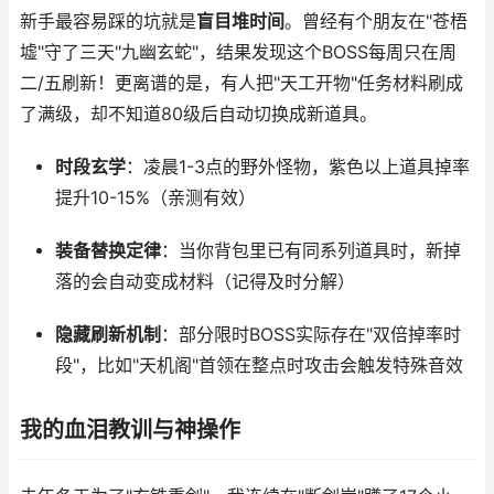
新手最容易踩的坑就是
盲目堆时间
。曾经有个朋友在"苍梧
墟"守了三天"九幽玄蛇"，结果发现这个BOSS每周只在周
二/五刷新！更离谱的是，有人把"天工开物"任务材料刷成
了满级，却不知道80级后自动切换成新道具。
时段玄学
：凌晨1-3点的野外怪物，紫色以上道具掉率
提升10-15%（亲测有效）
装备替换定律
：当你背包里已有同系列道具时，新掉
落的会自动变成材料（记得及时分解）
隐藏刷新机制
：部分限时BOSS实际存在"双倍掉率时
段"，比如"天机阁"首领在整点时攻击会触发特殊音效
我的血泪教训与神操作