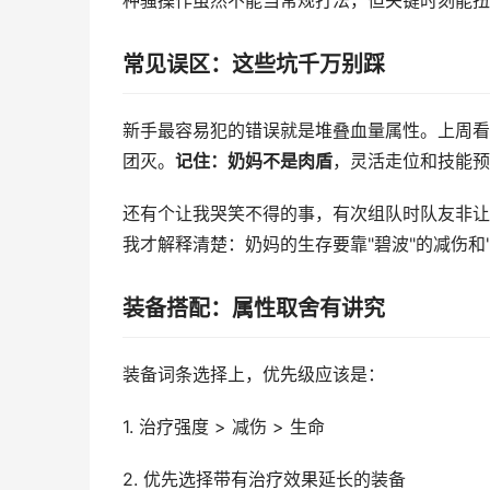
种骚操作虽然不能当常规打法，但关键时刻能扭
常见误区：这些坑千万别踩
新手最容易犯的错误就是堆叠血量属性。上周看
团灭。
记住：奶妈不是肉盾
，灵活走位和技能预
还有个让我哭笑不得的事，有次组队时队友非让我
我才解释清楚：奶妈的生存要靠"碧波"的减伤和
装备搭配：属性取舍有讲究
装备词条选择上，优先级应该是：
1. 治疗强度 > 减伤 > 生命
2. 优先选择带有治疗效果延长的装备