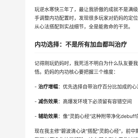
玩逆水寒快三年了，最让我骄傲的成就不是满级
手调整内功配置时，发现很多玩家对奶妈的定位
从心法搭配到实战细节，全是能救命的干货。
内功选择：不是所有加血都叫治疗
记得刚玩奶妈时，我死活不明白为什么队友要我带
悟。奶妈的内功核心要把握三个维度：
-
治疗增幅
：优先选择自带治疗百分比加成的心
-
减伤效果
：高爆发环境下必须留有容错空间
-
辅助效果
：像"灵韵心经"这种附带净化debuf
现在我主修"碧波清心诀"搭配"灵韵心经"，前