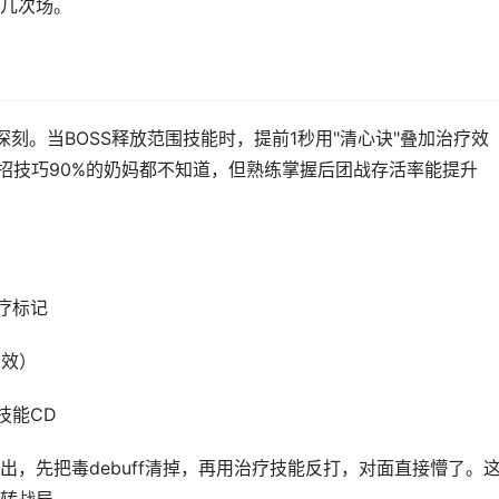
几次场。
深刻。当BOSS释放范围技能时，提前1秒用"清心诀"叠加治疗效
招技巧90%的奶妈都不知道，但熟练掌握后团战存活率能提升
治疗标记
有效）
技能CD
，先把毒debuff清掉，再用治疗技能反打，对面直接懵了。