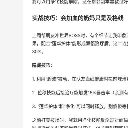
我可以用净化技能解除，这在帮会副本里救过好
实战技巧：会加血的奶妈只是及格线
上周帮朋友冲世界BOSS时，有个细节让我印象
果，配合"莲华护体"能形成
双倍治疗盾
。这个连
30%。
隐藏技巧
：
1. 利用"碧波"被动，在队友血线健康时提前埋
2. 位移技能后接治疗能触发15%暴击率（亲测
3. "莲华护体"和"净化"可以同时释放，别傻傻等
之前打竞技场时，我就用净化技能反杀过对面输出