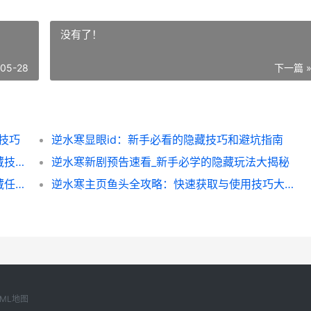
没有了！
-05-28
下一篇 
技巧
逆水寒显眼id：新手必看的隐藏技巧和避坑指南
逆水寒基础内容全解析：新手避坑指南与隐藏技巧大揭秘
逆水寒新剧预告速看_新手必学的隐藏玩法大揭秘
逆水寒妃子下跪玩法全解析：新手必看的隐藏任务攻略
逆水寒主页鱼头全攻略：快速获取与使用技巧大揭秘_
XML地图