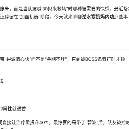
账号，而是当队友喊"奶妈来救场"时那种被需要的快感。最近帮
还停留在"加血机器"阶段。今天就来聊聊
逆水寒奶妈内功
那些事
"碧波清心诀"而不是"金刚不坏"，直到被BOSS追着打时才顿
法
f的属性就很香
中期直接让治疗量提升40%。最惊喜的是带了"碧波"后，队友被控