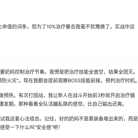
生命值的词条，但为了10%治疗暴击我毫不犹豫换了。实战中这
要奶妈控制治疗节奏。我愣是把治疗技能全放空，结果全团灭。
防火灾"。现在我都会提前观察BOSS技能前摇，预判治疗时机
"做预热。有次打团战，我让新人在战斗开始前3秒就开启治疗循
的爆发期。那种看着全队活蹦乱跳的感觉，比自己输出还爽。
试我这套心法组合。记住，好的奶妈不是靠装备堆出来的，而是
感受一下什么叫"安全感"吧！