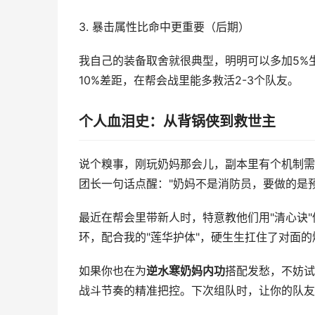
3. 暴击属性比命中更重要（后期）
我自己的装备取舍就很典型，明明可以多加5%
10%差距，在帮会战里能多救活2-3个队友。
个人血泪史：从背锅侠到救世主
说个糗事，刚玩奶妈那会儿，副本里有个机制需
团长一句话点醒："奶妈不是消防员，要做的是预
最近在帮会里带新人时，特意教他们用"清心诀
环，配合我的"莲华护体"，硬生生扛住了对面
如果你也在为
逆水寒奶妈内功
搭配发愁，不妨试
战斗节奏的精准把控。下次组队时，让你的队友