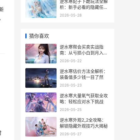
逆水寒妃子下跪玩法全解
析：新手必看的隐藏任务
新
攻略
2026-05-28
，
猜你喜欢
逆水寒帮会买卖实战指
南：从亏损小白到月入碎
银5000万
2026-05-22
逆水寒估价方法全解析：
装备值多少钱一目了然
2026-05-23
逆水寒大量氧气获取全攻
略：轻松应对水下挑战
2026-05-25
逆水寒外观2_2全攻略：
解锁隐藏外观技巧大揭秘
时
2026-05-27