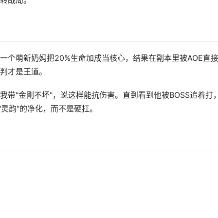
转战局。
一个萌新奶妈把20%生命加成当核心，结果在副本里被AOE直
判才是王道。
带"金刚不坏"，说这样能抗伤害。直到看到他被BOSS追着打
"灵韵"的净化，而不是硬扛。