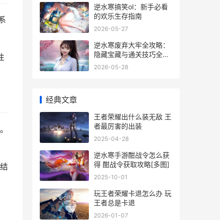
逆水寒搞笑ol：新手必看
的欢乐生存指南
系
2026-05-27
逆水寒废弃大牢全攻略：
隐藏宝藏与通关技巧全解
注
析
2026-05-28
经典文章
王者荣耀出什么装无敌 王
者最厉害的出装
。
2025-04-28
逆水寒手游酣战令怎么获
得 酣战令获取攻略[多图]
，结
2025-10-01
玩王者荣耀卡退怎么办 玩
王者总是卡退
2026-01-07