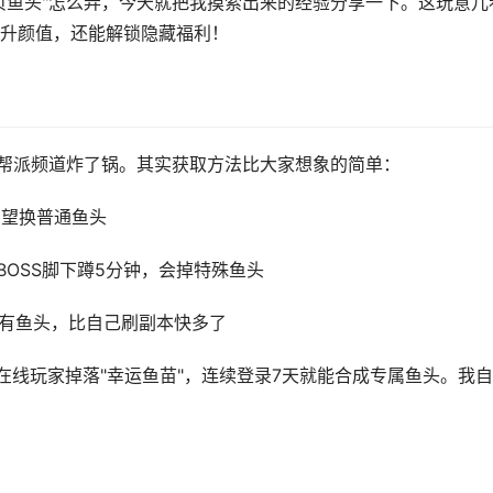
页鱼头"怎么弄，今天就把我摸索出来的经验分享一下。这玩意儿
升颜值，还能解锁隐藏福利！
在帮派频道炸了锅。其实获取方法比大家想象的简单：
声望换普通鱼头
BOSS脚下蹲5分钟，会掉特殊鱼头
稀有鱼头，比自己刷副本快多了
在线玩家掉落"幸运鱼苗"，连续登录7天就能合成专属鱼头。我