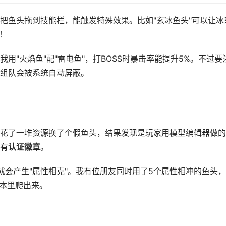
把鱼头拖到技能栏，能触发特殊效果。比如"玄冰鱼头"可以让冰
！
用"火焰鱼"配"雷电鱼"，打BOSS时暴击率能提升5%。不过要
组队会被系统自动屏蔽。
花了一堆资源换了个假鱼头，结果发现是玩家用模型编辑器做的
有
认证徽章
。
就会产生"属性相克"。我有位朋友同时用了5个属性相冲的鱼头
副本里爬出来。