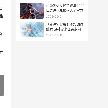
口袋进化兑换码锦集2023
直
口袋进化兑换码大全官方
也
2025-09-01
《原神》提米对不起如何
触发 原神提米任务走向
的
2025-07-11
在
»