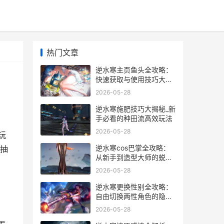
热门文章
逆水寒主页鱼头全攻略：
快速获取与使用技巧大揭
秘_
2026-05-28
逆水寒施肥技巧大揭秘_新
手必看的种田流高效玩法
2026-05-28
玩
逆水寒cos巴掌全攻略：
抽
从新手到造型大师的蜕变
之路
2026-05-28
逆水寒更换性别全攻略：
自由切换两性角色的隐藏
技巧
2026-05-28