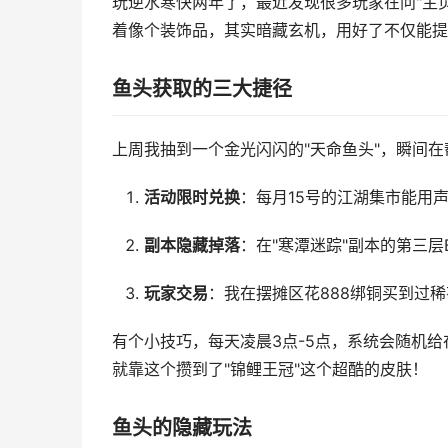
玩逆水寒快两年了，最近发现很多玩家在问"主
着像个装饰品，其实暗藏玄机，用好了不仅能提
鱼头获取的三大捷径
上周我抽到一个金光闪闪的"天命鱼头"，瞬间
活动限时兑换
：每月15号的江湖集市能用
副本隐藏掉落
：在"寒潭迷踪"副本的第三层
玩家交易
：我在摆摊区花888绑铜买到过
有个小技巧，每天凌晨3点-5点，系统会随机给
就靠这个攒到了"锦鲤王冠"这个超酷的皮肤！
鱼头的隐藏玩法