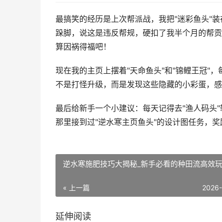
最搞笑的经历是上次帮派战，我把"迷彩鱼头"
跺脚，说这是违反帮规，硬扣了我半个月的帮贡
算因祸得福吧！
现在我的主页上摆着"天命鱼头"和"锦鲤王冠"
不是打怪升级，而是发现这些隐藏的小彩蛋，感
最后给新手一个小建议：每天记得去"渔人码头
那里接到过"逆水寒主页鱼头"的设计图任务，
逆水寒施肥技巧大揭秘_新手必看的种田流高效
« 上一篇
2026
延伸阅读