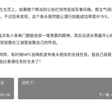
装在主页上，结果整个帮派的公告栏突然变成军事风格。帮主气得
。不过后来发现，这个鱼头居然能让潜行技能成功率提升15%，
，每次有人来串门都能收获一堆羡慕的眼神。其实玩逆水寒最开心
觉就像在江湖里收集自己的传说。
"转转，有时候NPC会随机发布鱼头相关的支线任务。我自己就是
奖励比普通任务好太多了！
玩法
没有了！
-05-28
下一篇 