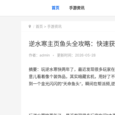
首页
手游资讯
首页
>
手游资讯
逆水寒主页鱼头全攻略：快速获
作者：
admin
•
更新时间：2026-05-28
摘要：玩逆水寒快两年了，最近发现很多玩家在
意儿看着像个装饰品，其实暗藏玄机，用好了不
到一个金光闪闪的"天命鱼头"，瞬间在帮派频,