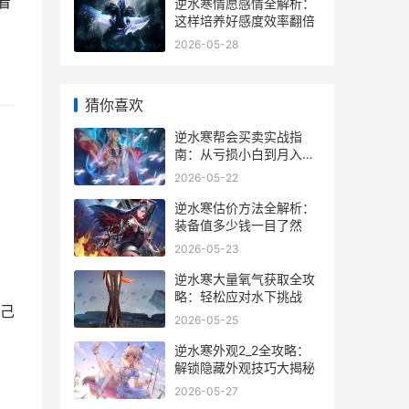
看
逆水寒情愿感情全解析：
这样培养好感度效率翻倍
2026-05-28
猜你喜欢
逆水寒帮会买卖实战指
南：从亏损小白到月入碎
银5000万
2026-05-22
逆水寒估价方法全解析：
装备值多少钱一目了然
2026-05-23
逆水寒大量氧气获取全攻
略：轻松应对水下挑战
自己
2026-05-25
逆水寒外观2_2全攻略：
解锁隐藏外观技巧大揭秘
2026-05-27