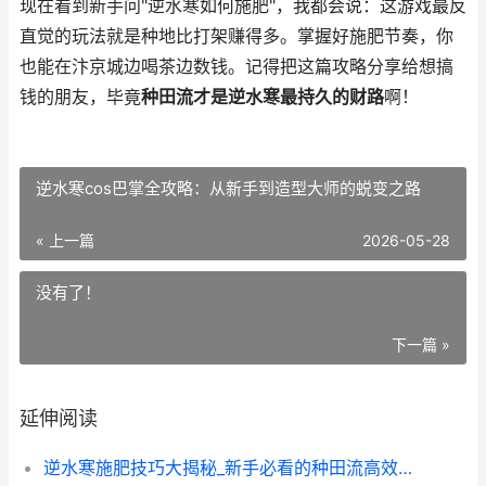
现在看到新手问"逆水寒如何施肥"，我都会说：这游戏最反
直觉的玩法就是种地比打架赚得多。掌握好施肥节奏，你
也能在汴京城边喝茶边数钱。记得把这篇攻略分享给想搞
钱的朋友，毕竟
种田流才是逆水寒最持久的财路
啊！
逆水寒cos巴掌全攻略：从新手到造型大师的蜕变之路
« 上一篇
2026-05-28
没有了！
下一篇 »
延伸阅读
逆水寒施肥技巧大揭秘_新手必看的种田流高效玩法