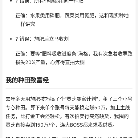
? 错误：所有作物都用同一种肥
正确：水果类用磷肥，蔬菜类用氮肥，这和现实种地
一样讲究
? 错误：施肥后立马收割
正确：要等"肥料吸收进度条"满格，我有次急着收导致
损失20%产量，心疼得直拍大腿
我的种田致富经
去年冬天用施肥技巧搞了个"灵芝暴富计划"，租了三个小号
专心种田。算下来单个账号每天能稳定赚50万，加上主线
任务，比打金工会还轻松。有次拍卖行突然缺货，我囤的
灵芝直接卖到150万/个，连大BOSS都来求我供货。