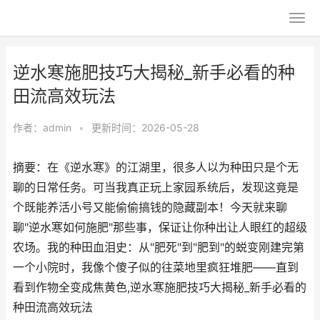
逆水寒施肥技巧大揭秘_新手必看的种
田流高效玩法
作者：
admin
•
更新时间：2026-05-28
摘要：在《逆水寒》的江湖里，很多人以为种田只是个无
聊的日常任务。可当我真正玩上家园系统后，发现这竟是
个既能养活小号又能偷偷搞钱的隐藏副本！今天就来聊
聊"逆水寒如何施肥"那些事，保证让你种出让人眼红的超级
农场。我的种田血泪史：从"肥死"到"肥到"的蜕变刚建完第
一个小院时，我像个傻子似的往菜地里疯狂堆肥——直到
看到作物全变成焦黄色,逆水寒施肥技巧大揭秘_新手必看的
种田流高效玩法