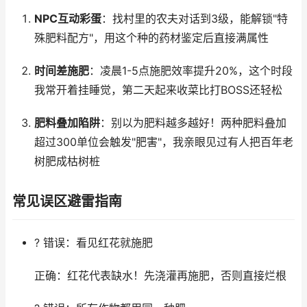
NPC互动彩蛋
：找村里的农夫对话到3级，能解锁"特
殊肥料配方"，用这个种的药材鉴定后直接满属性
时间差施肥
：凌晨1-5点施肥效率提升20%，这个时段
我常开着挂睡觉，第二天起来收菜比打BOSS还轻松
肥料叠加陷阱
：别以为肥料越多越好！两种肥料叠加
超过300单位会触发"肥害"，我亲眼见过有人把百年老
树肥成枯树桩
常见误区避雷指南
? 错误：看见红花就施肥
正确：红花代表缺水！先浇灌再施肥，否则直接烂根