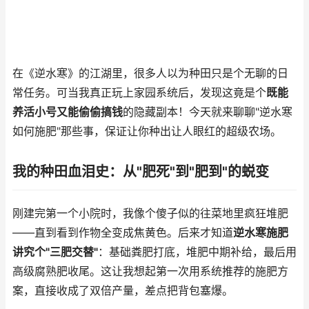
在《逆水寒》的江湖里，很多人以为种田只是个无聊的日
常任务。可当我真正玩上家园系统后，发现这竟是个
既能
养活小号又能偷偷搞钱
的隐藏副本！今天就来聊聊"逆水寒
如何施肥"那些事，保证让你种出让人眼红的超级农场。
我的种田血泪史：从"肥死"到"肥到"的蜕变
刚建完第一个小院时，我像个傻子似的往菜地里疯狂堆肥
——直到看到作物全变成焦黄色。后来才知道
逆水寒施肥
讲究个"三肥交替"
：基础粪肥打底，堆肥中期补给，最后用
高级腐熟肥收尾。这让我想起第一次用系统推荐的施肥方
案，直接收成了双倍产量，差点把背包塞爆。