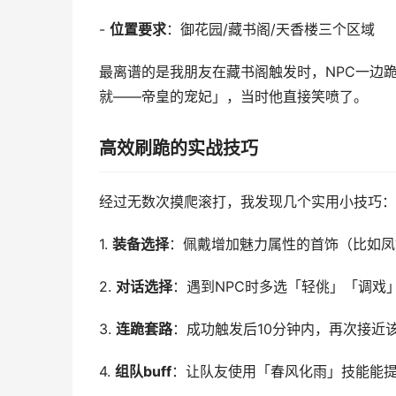
-
位置要求
：御花园/藏书阁/天香楼三个区域
最离谱的是我朋友在藏书阁触发时，NPC一边
就——帝皇的宠妃」，当时他直接笑喷了。
高效刷跪的实战技巧
经过无数次摸爬滚打，我发现几个实用小技巧：
1.
装备选择
：佩戴增加魅力属性的首饰（比如凤
2.
对话选择
：遇到NPC时多选「轻佻」「调戏
3.
连跪套路
：成功触发后10分钟内，再次接近
4.
组队buff
：让队友使用「春风化雨」技能能