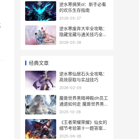
逆水寒搞笑ol：新手必看
的欢乐生存指南
2026-05-27
成
逆水寒废弃大牢全攻略：
隐藏宝藏与通关技巧全解
析
2026-05-28
经典文章
逆水寒仙居石头全攻略：
高效获取与实战技巧
2026-02-09
魔兽世界黑暗神殿dh员工
通道如何走 魔兽世界黑暗
神殿boss顺序
2025-10-28
《王者荣耀荣耀》仙女的
细节考验第十一题答案说
明 王者荣耀荣耀之章
2025-06-28