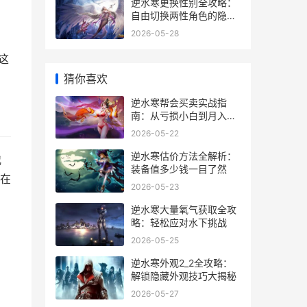
逆水寒更换性别全攻略：
自由切换两性角色的隐藏
技巧
2026-05-28
这
猜你喜欢
逆水寒帮会买卖实战指
南：从亏损小白到月入碎
银5000万
2026-05-22
逆水寒估价方法全解析：
我
装备值多少钱一目了然
在
2026-05-23
逆水寒大量氧气获取全攻
略：轻松应对水下挑战
2026-05-25
逆水寒外观2_2全攻略：
解锁隐藏外观技巧大揭秘
2026-05-27