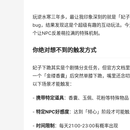
玩逆水寒三年多，最让我印象深刻的就是「妃子
bug，结果发现这是个超级有趣的互动玩法。
个让NPC反差萌拉满的特殊机制。
你绝对想不到的触发方式
妃子下跪其实是个剧情分支任务，但官方文档里
一个「金缕香囊」后突然单膝下跪，嘴里还念叨
以下场景才能触发：
-
携带特定道具
：香囊、玉佩、花粉等特殊物品
-
特定NPC好感度
：达到「倾心」阶段才可能触
-
时间限制
：每天21:00-23:00有概率出现