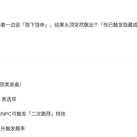
跪着一边说「陛下饶命」，结果头顶突然飘出个「你已触发隐藏
钗类装备）
」类选项
该NPC可触发「二次跪拜」特效
提升触发概率