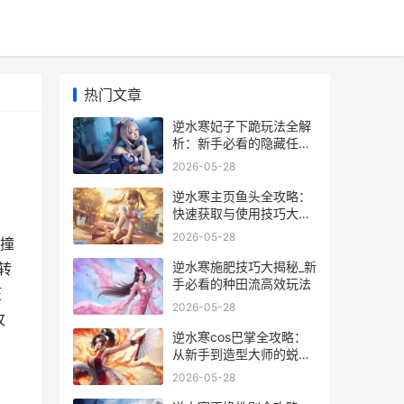
热门文章
逆水寒妃子下跪玩法全解
析：新手必看的隐藏任务
攻略
2026-05-28
逆水寒主页鱼头全攻略：
快速获取与使用技巧大揭
秘_
2026-05-28
撞
逆水寒施肥技巧大揭秘_新
转
手必看的种田流高效玩法
压
2026-05-28
攻
逆水寒cos巴掌全攻略：
从新手到造型大师的蜕变
之路
2026-05-28