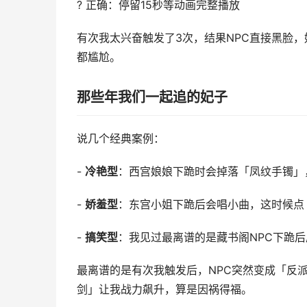
? 正确：停留15秒等动画完整播放
有次我太兴奋触发了3次，结果NPC直接黑脸
都尴尬。
那些年我们一起追的妃子
说几个经典案例：
-
冷艳型
：西宫娘娘下跪时会掉落「凤纹手镯」
-
娇羞型
：东宫小姐下跪后会唱小曲，这时候点
-
搞笑型
：我见过最离谱的是藏书阁NPC下跪
最离谱的是有次我触发后，NPC突然变成「反
剑」让我战力飙升，算是因祸得福。