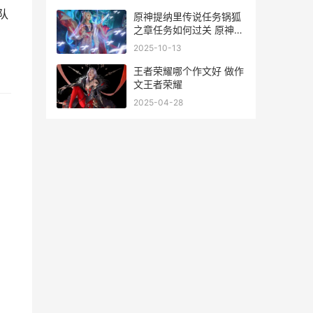
队
原神提纳里传说任务锅狐
之章任务如何过关 原神提
纳里传说任务剧情完整版
2025-10-13
王者荣耀哪个作文好 做作
文王者荣耀
2025-04-28