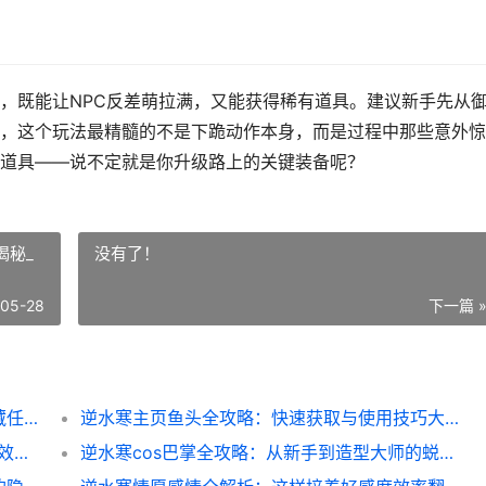
，既能让NPC反差萌拉满，又能获得稀有道具。建议新手先从
，这个玩法最精髓的不是下跪动作本身，而是过程中那些意外惊
道具——说不定就是你升级路上的关键装备呢？
揭秘_
没有了！
-05-28
下一篇 
逆水寒妃子下跪玩法全解析：新手必看的隐藏任务攻略
逆水寒主页鱼头全攻略：快速获取与使用技巧大揭秘_
逆水寒施肥技巧大揭秘_新手必看的种田流高效玩法
逆水寒cos巴掌全攻略：从新手到造型大师的蜕变之路