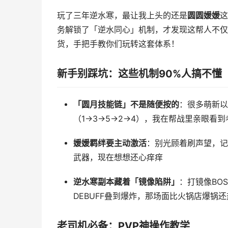
玩了三年逆水寒，最让我上头的还是
圆圆媛媛
这
务解锁了「逆水同心」机制，才发现这帮人不仅能
货，手把手教你们玩转这套体系！
新手别踩坑：这些机制90%人搞不懂
「圆月技能链」不是随便按的
：很多萌新以
（1→3→5→2→4），我在帮战里亲眼看
媛媛羁绊要主动激活
：别光顾着刷声望，记
武器，现在想想还心痒痒
逆水寒副本藏着「镜像陷阱」
：打镜像BO
DEBUFF叠到爆炸，那场面比火锅店爆锅
老司机必备：PVP神操作教学