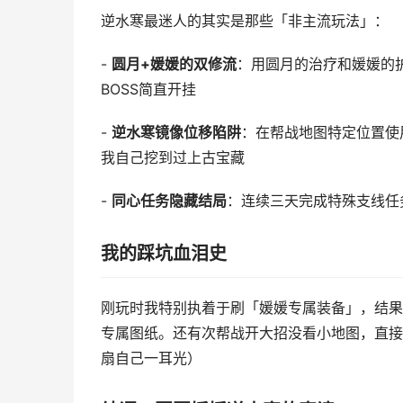
逆水寒最迷人的其实是那些「非主流玩法」：
-
圆月+媛媛的双修流
：用圆月的治疗和媛媛的
BOSS简直开挂
-
逆水寒镜像位移陷阱
：在帮战地图特定位置使用
我自己挖到过上古宝藏
-
同心任务隐藏结局
：连续三天完成特殊支线任务
我的踩坑血泪史
刚玩时我特别执着于刷「媛媛专属装备」，结果
专属图纸。还有次帮战开大招没看小地图，直接
扇自己一耳光）