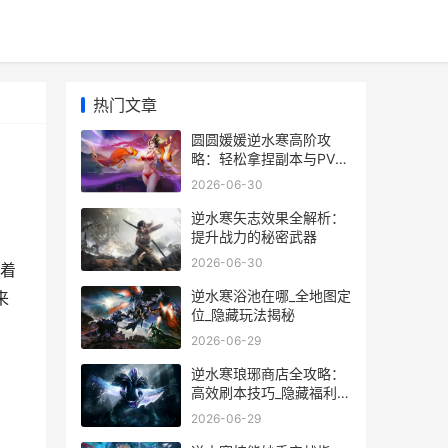
热门文章
圆圆媛媛逆水寒高阶攻
略：轻松拿捏副本与PVP
技巧
2026-06-30
逆水寒矢志效果全解析：
提升战力的秘密武器
2026-06-30
着
逆水寒浴池在哪_全地图定
来
位_隐藏玩法揭秘
多
2026-06-29
逆水寒琅琊商店全攻略：
高效刷本技巧_隐藏福利揭
秘
2026-06-29