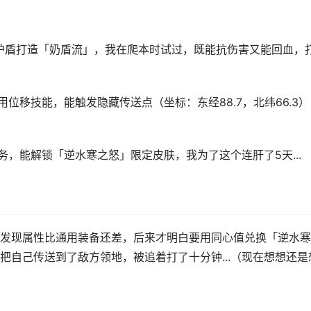
护盾打造「奶盾流」，我在爬本时试过，既能抗伤害又能回血，
位移技能，能触发隐藏传送点（坐标：东经88.7，北纬66.3）
，能解锁「逆水寒之怒」限定皮肤，我为了这个连肝了5天...
发现属性比通用装备还差，后来才明白要用同心值兑换「逆水寒
把自己传送到了敌方领地，被追着打了十分钟...（现在想想还是