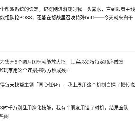
个帮派系统的设定。记得刚进游戏时我一头雾水，直到跟着主线
组队抢BOSS，还能在帮战里召唤特殊buff——今天就来掏干
为集齐5个圆月图标就能放大招，其实必须按特定顺序触发
到老玩家用这个连招把敌方秒成残血
得每天找帮主领「同心任务」，我上周用这个机制白嫖了把传说
SS时千万别乱用净化技能，我有个朋友用错了时机，结果全队
还热闹