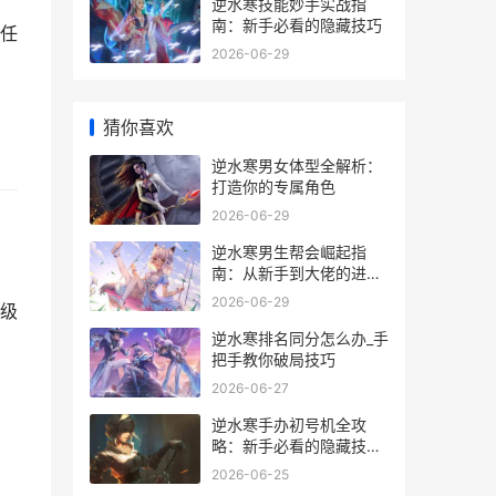
逆水寒技能妙手实战指
南：新手必看的隐藏技巧
任
2026-06-29
猜你喜欢
逆水寒男女体型全解析：
打造你的专属角色
2026-06-29
逆水寒男生帮会崛起指
南：从新手到大佬的进阶
秘籍
2026-06-29
级
逆水寒排名同分怎么办_手
把手教你破局技巧
2026-06-27
逆水寒手办初号机全攻
略：新手必看的隐藏技巧
与实战经验
2026-06-25