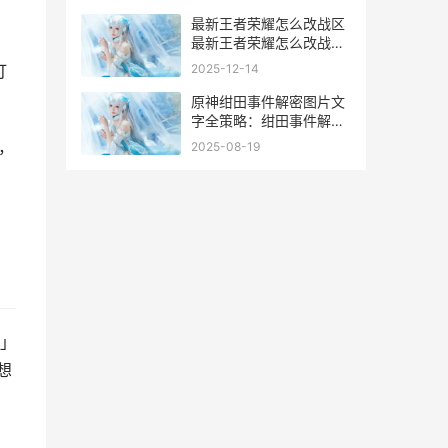
最新王者荣耀怎么改战区
最新王者荣耀怎么改战区
信息
2025-12-14
打
原神绀田事件解密图片文
字全策略：绀田事件解密
完整图片文字步骤 原神绀
，
2025-08-19
田事说
」
想