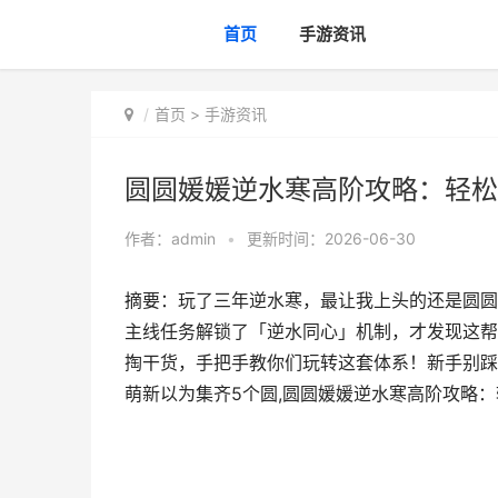
首页
手游资讯
首页
>
手游资讯
圆圆媛媛逆水寒高阶攻略：轻松
作者：
admin
•
更新时间：2026-06-30
摘要：玩了三年逆水寒，最让我上头的还是圆圆
主线任务解锁了「逆水同心」机制，才发现这帮人
掏干货，手把手教你们玩转这套体系！新手别踩
萌新以为集齐5个圆,圆圆媛媛逆水寒高阶攻略：