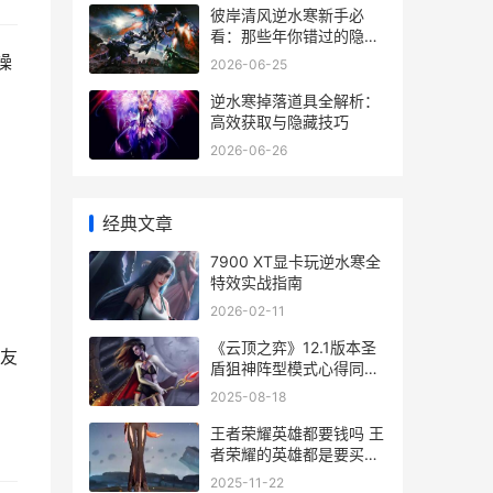
彼岸清风逆水寒新手必
看：那些年你错过的隐藏
副本与心法搭配
操
2026-06-25
逆水寒掉落道具全解析：
高效获取与隐藏技巧
2026-06-26
经典文章
7900 XT显卡玩逆水寒全
特效实战指南
2026-02-11
《云顶之弈》12.1版本圣
友
盾狙神阵型模式心得同享
《云顶之弈》如何具体操
2025-08-18
作炼丹-
王者荣耀英雄都要钱吗 王
者荣耀的英雄都是要买的
吗
2025-11-22