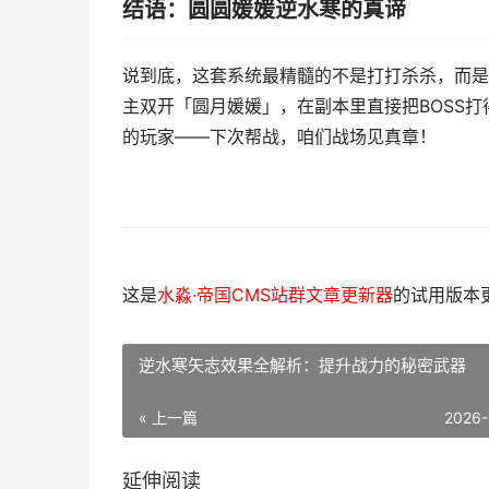
结语：圆圆媛媛逆水寒的真谛
说到底，这套系统最精髓的不是打打杀杀，而是
主双开「圆月媛媛」，在副本里直接把BOSS
的玩家——下次帮战，咱们战场见真章！
这是
水淼·帝国CMS站群文章更新器
的试用版本更新
逆水寒矢志效果全解析：提升战力的秘密武器
« 上一篇
2026-
延伸阅读