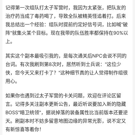
记得第一次组队打太子军营时，我因为太紧张，把队友的
治疗药当成了毒药喝了，导致全队被精英怪追着打。后来
我总结出一个经验：组队时提前约定好信号词，比如喊"破
阵"就集火某个目标。现在我带的队伍胜率都保持在90%以
上。
其实这个副本最吸引我的，是每次通关后NPC会说不同的
台词。有次我刷到第8次时，居然听到士兵说："这位少
侠，您今天又来打卡了？"这种细节真的让人觉得制作组很
用心。
如果你也遇到过太子军营的卡关问题，欢迎在评论区留
言。记得多关注副本更新公告，最近听说要加入新的隐藏
BOSS"暗卫统领"，据说掉落的装备属性比当前版本还要逆
天。刷副本时不妨多留意地图边缘的异常光影，说不定又
有新惊喜等着你！