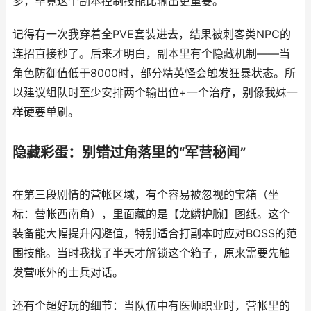
多，毕竟这个副本控制技能比输出更重要。
记得有一次我穿着全PVE套装进去，结果被刺客类NPC的
连招直接秒了。后来才明白，副本里有个隐藏机制——当
角色防御值低于8000时，部分精英怪会触发狂暴状态。所
以建议组队时至少安排两个输出位+一个治疗，别像我妹一
样硬要单刷。
隐藏彩蛋：别错过角落里的“军营秘闻”
在第三段剧情的营帐区域，有个容易被忽视的宝箱（坐
标：营帐西南角），里面藏的是【龙鳞护腕】图纸。这个
装备能大幅提升闪避值，特别适合打副本时应对BOSS的范
围技能。当时我找了半天才解锁这个箱子，原来需要先触
发营帐外的士兵对话。
还有个超好玩的细节：当队伍中有医师职业时，营帐里的