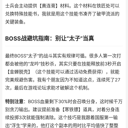
士兵会主动提供【黄连膏】材料。这个材料在铁匠处可以
兑换特殊技能书，我就是用这个技能书凑齐了破甲流派的
关键装备。
BOSS战避坑指南：别让“太子”当真
最终BOSS"太子"的战斗其实有规律可循。很多人第一次打
都会被他的"龙吟"技秒杀，其实只要在技能释放前3秒开启
【金蝉脱壳】（这个技能可以通过活动免费获得），就能
完美规避伤害。我有个朋友因为不知道这点，连续死了27
次，最后在游戏论坛求助才破解这个机制。
特别注意
：BOSS血量剩下30%时会召唤分身，这时候千万
别贪刀输出。建议提前准备【寒铁镖】道具，对着分身连
续投掷3次就能强制清除。这个技巧是我跟着国服第一输
出"浮生"学来的，他打这个副本的用时比平均值快了整整