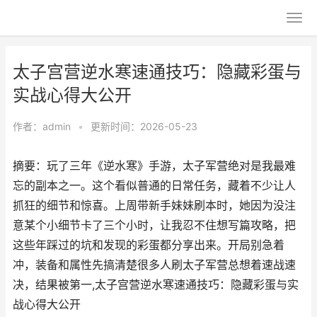
太子宫营逆水寒速通技巧：隐藏彩蛋与
实战心得大公开
作者：
admin
•
更新时间：2026-05-23
摘要：玩了三年《逆水寒》手游，太子军营绝对是我最难
忘的副本之一。这个看似普通的日常任务，藏着不少让人
抓狂的细节和惊喜。上周带新手妹妹刷本时，她因为没注
意某个小细节卡了三个小时，让我忍不住想写篇攻略，把
这些年踩过的坑和发现的彩蛋都分享出来。开局别急着
冲，装备和属性先搞清楚很多人刷太子军营总想着速战速
决，结果被第一,太子宫营逆水寒速通技巧：隐藏彩蛋与实
战心得大公开