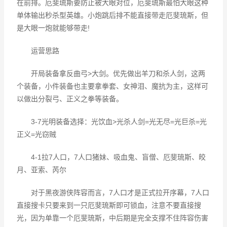
在前排。厄斐琉斯要防止被大眼对位，厄斐琉斯最怕大眼这种
单体输出秒杀型英雄。小炮跳后排不能直接带走厄斐琉斯，但
是大眼一炮就能够带走!
运营思路
开局装备拿反曲弓>大剑。优先做出羊刀和杀人剑，这两
个装备，小件装备也主要拿拳套、女神泪、魔抗为主，这样可
以做出分裂弓、正义之拳等装备。
3-7光明装备选择：光饮血>光杀人剑=光无尽=光巨杀=光
正义=光窃贼
4-1拉7人口，7人口猪妹、吸血鬼、盲僧、厄斐琉斯、皎
月、亚索、芮尔
对于黑夜游侠阵容而言，7人口才是正式拉开序幕，7人口
直接搜卡只要来到一只厄斐琉斯即可锁血，注意不要直接搜
光，因为单靠一个厄斐琉斯，中后期是完全支撑不住阵容伤害