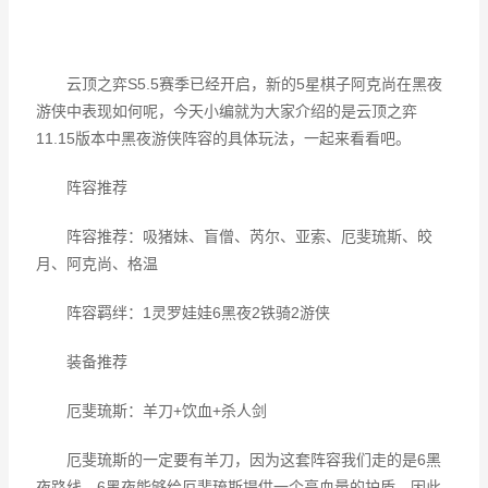
云顶之弈S5.5赛季已经开启，新的5星棋子阿克尚在黑夜
游侠中表现如何呢，今天小编就为大家介绍的是云顶之弈
11.15版本中黑夜游侠阵容的具体玩法，一起来看看吧。
阵容推荐
阵容推荐：吸猪妹、盲僧、芮尔、亚索、厄斐琉斯、皎
月、阿克尚、格温
阵容羁绊：1灵罗娃娃6黑夜2铁骑2游侠
装备推荐
厄斐琉斯：羊刀+饮血+杀人剑
厄斐琉斯的一定要有羊刀，因为这套阵容我们走的是6黑
夜路线，6黑夜能够给厄斐琉斯提供一个高血量的护盾，因此