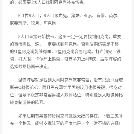
的，必须要上8人口找到阿克尚补充伤害。
5-1拉8人口，8人口吸血鬼、猪妹、亚索、盲僧、芮尔、
厄斐琉斯、皎月、阿克尚
8人口直接开始搜卡，这里一定一定要找到阿克尚，重要
的事情再说一遍，一定要找到阿克尚。否则后期伤害是不够
的!1星阿克尚能够稳血，2星阿克尚容易吃鸡。打卢锡安上铁
骑，打大眼、卡尔玛上熊菊，没有羊刀上4游侠，后期阵容的
选择根据场面来决定。
游侠阵容就是找到大哥阿克尚就非常强，没有只靠厄斐琉
斯来C就很弟弟，而且黑夜羁绊里面的皎月也很关键，很吃对
位，但是不稳定非常容易被人躲掉站位，特别像是大眼这种比
较克制游侠的阵容。
如果后期有黑夜转给阿克尚就是无敌的存在，下吸血鬼补
充一个格温，能够支撑阵容的坦度也是一个非常不错的选择!