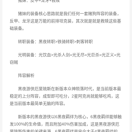
猪妹：反甲+龙牙+救赎
猪妹的装备核心思路就是我们任何一套赌狗阵容的装备，
反甲、龙牙这是万能的前排坦克装，其次就是就是救赎这些基
础装备。
转职装备：黑夜转职>铁骑转职>刺客转职
光明装备：光饮血>光杀人剑=光无尽=光巨杀=光正义=光
窃贼
阵容解析
黑夜游侠厄斐琉斯在新版本众神陨落时代，是当前版本最
稳定的上分阵容，成型即可吃分，2星阿克尚就能够吃鸡，这
是当前版本最简单无脑的阵容。
新版本的黑夜游侠以6黑夜羁绊为核心，6黑夜羁绊能够触
发100%的生命值，而且附加40%伤害加成，这是黑夜游侠厄
斐琉斯伤害的关键来源，6黑夜羁绊是完全大于4黑夜羁绊的。