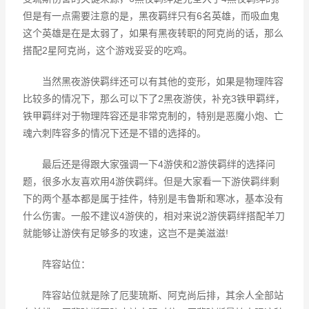
但是有一点需要注意的是，黑夜羁绊只有6名英雄，而吸血鬼
这个英雄是在是太弱了，如果有黑夜转职的阿克尚的话，那么
搭配2星阿克尚，这个游戏妥妥的吃鸡。
当然黑夜游侠羁绊还可以有其他的变形，如果是物理阵容
比较多的情况下，那么可以下了2黑夜游侠，补充3铁甲羁绊，
铁甲羁绊对于物理阵容还是非常克制的，特别是恶魔小炮、亡
魂六刺阵容多的情况下还是不错的选择的。
最后还是得跟大家强调一下4游侠和2游侠羁绊的选择问
题，很多水友喜欢用4游侠羁绊。但是大家看一下游侠羁绊剩
下的两个基本都是属于挂件，特别是韦鲁斯和寒冰，基本没有
什么伤害。一般不建议4游侠的，相对来说2游侠羁绊搭配羊刀
就能够让游侠有足够多的攻速，这岂不是美滋滋!
阵容站位：
阵容站位就是除了厄斐琉斯、阿克尚后排，其余人全部站