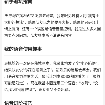
新手避坑指南
千万别在团战时乱发搞笑语音
，我亲眼见过有人用"我有个
大胆的想法"，结果队友以为他要开大招，结果他只是想申
请上厕所...还有一个误区是语音音量控制，我见过太多人因
为麦克风问题，队友根本听不清语音内容。
我的语音使用趣事
最尴尬的一次是在秘境副本，我紧张地发了个"小心陷阱"，
结果队友说"你踩在陷阱上了"。最欢乐的是帮会年会，我们
用语音接力讲冷笑话，最后连副本BOSS都跟着笑了（虽然
可能是幻觉）。现在我基本固定用三个语音："收到"、"交
给我"和"你们先走"，既专业又不会出错。
语音进阶技巧