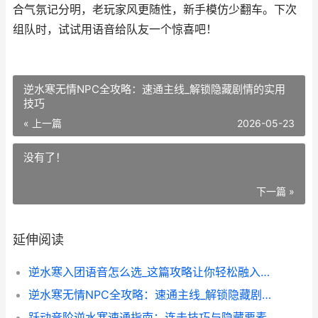
合气氛记分明，老玩家风更随性，新手模仿少翻车。下次
组队时，试试用语音给队友一个惊喜吧！
逆水寒无情NPC全攻略：速通主线_解锁隐藏剧情的实用
技巧
« 上一篇
2026-05-23
没有了！
下一篇 »
延伸阅读
逆水寒入团语音怎么选_这篇攻略让你轻松融入帮会
逆水寒无情NPC全攻略：速通主线_解锁隐藏剧情的实用技巧
跃动音阶逆水寒速通指南：连击技巧与隐藏要素全解析