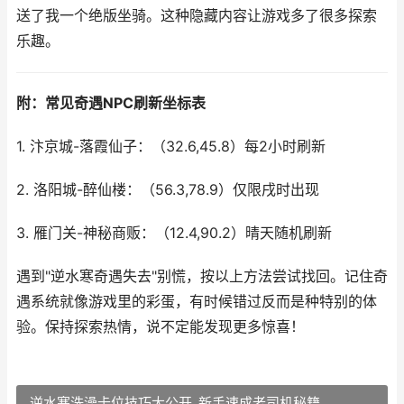
送了我一个绝版坐骑。这种隐藏内容让游戏多了很多探索
乐趣。
附：常见奇遇NPC刷新坐标表
1. 汴京城-落霞仙子：（32.6,45.8）每2小时刷新
2. 洛阳城-醉仙楼：（56.3,78.9）仅限戌时出现
3. 雁门关-神秘商贩：（12.4,90.2）晴天随机刷新
遇到"逆水寒奇遇失去"别慌，按以上方法尝试找回。记住奇
遇系统就像游戏里的彩蛋，有时候错过反而是种特别的体
验。保持探索热情，说不定能发现更多惊喜！
逆水寒洗澡卡位技巧大公开_新手速成老司机秘籍