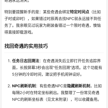
奇遇永远消失。
特别要提醒新手的是：某些奇遇会绑定
特定时间点
（比如
子时或卯时），如果错过时辰再去找NPC就永远接不到任
务了。我亲眼见过玩家为刷装备错过一个限时奇遇，懊恼
得直接卸载游戏。
找回奇遇的实用技巧
任务日志回溯法
：在奇遇消失后立即打开任务追踪界
面，长按屏幕3秒会出现"任务回溯"选项。这个功能有
5分钟的冷却时间，建议把手机闹钟设好。
NPC刷新机制
：有些奇遇NPC是
隐藏刷新机制
，比如
每隔2小时在特定坐标刷出。我整理了一份常见奇遇
NPC的刷新坐标表（见文末附录），可以收藏备用。