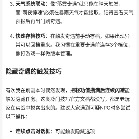
天气系统联动
：像"落霞奇遇"就只能在晴天触发，
而"雨夜惊魂"必须在暴雨天气才能接取。记得查看天气
预报后再出门刷奇遇。
快速存档技巧
：在触发奇遇前手动存档，如果出现异
常可以回档重来。我习惯在重要奇遇前连存3个档位，
像打游戏一样做版本管理。
隐藏奇遇的触发技巧
有次我在刷副本时偶然发现，把
轻功值攒满后连续闪避
能
触发隐藏任务。这类冷门技巧官方文档都没写，都是老玩
家在实战中摸索出来的。建议大家遇到可疑NPC时多尝试
以下操作：
连续点击对话框
：可能触发隐藏选项