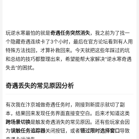
玩逆水寒最怕的就是
奇遇任务突然消失
，我之前为了找一
个隐藏奇遇连续卡了3个小时，最后在官方论坛看到有人用
特殊方法找回，才算补救回来。今天就把这些年踩过的坑
和总结的技巧都整理出来，希望能帮大家解决"逆水寒奇遇
失去"的困扰。
奇遇丢失的常见原因分析
有次我在汴京城做奇遇任务时，刚接到新提示就切了副
本，结果回来发现任务界面直接变空白。后来才知道这类
跨场景切换
是触发奇遇消失的常见原因。还有些玩家会因
为
误触任务追踪器
关闭按钮，或者
错过限时选择窗口
导致