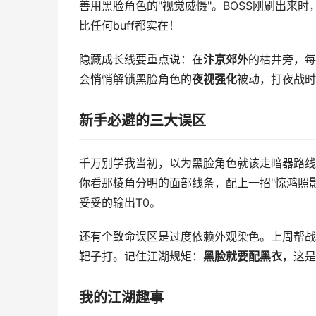
善用黑脸角色的"视觉威慑"。BOSS刚刷出来
比任何buff都实在！
隐藏成长线要重点说：在
汴京郊外
的枯井旁，每
会悄悄解锁黑脸角色的
夜视强化
被动，打夜战时
新手必避的三大误区
千万别学我当初，以为黑脸角色就该走暗器路线
你看那棱角分明的面部线条，配上一招"惊鸿照
妥妥的输出T0。
还有个致命误区是过度依赖外观染色。上周帮战
靶子打。记住江湖规矩：
黑脸就要配黑衣
，这是
我的江湖趣事