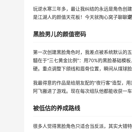
玩逆水寒三年多，最让我纠结的永远是角色创建
是江湖人的颜值天花板！今天就掏心窝子聊聊
逆
黑脸男儿的颜值密码
第一次创建黑脸角色时，我差点被系统默认的五
髓在于"三七黄金比例"：用70%的黑脸基础模
硬。重点调整下颌线和眉骨位置，瞬间从煤球脸
我最得意的作品是给朋友配的"夜行客"造型，
阿飞搬进了游戏。现在每次组队他都能收获一车
被低估的养成路线
很多人觉得黑脸角色只适合当反派，其实大错特