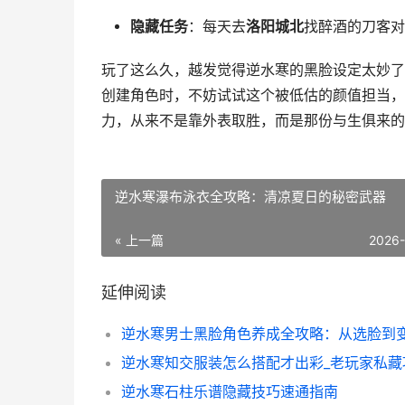
隐藏任务
：每天去
洛阳城北
找醉酒的刀客对
玩了这么久，越发觉得逆水寒的黑脸设定太妙了
创建角色时，不妨试试这个被低估的颜值担当，
力，从来不是靠外表取胜，而是那份与生俱来的
逆水寒瀑布泳衣全攻略：清凉夏日的秘密武器
« 上一篇
2026
延伸阅读
逆水寒石柱乐谱隐藏技巧速通指南