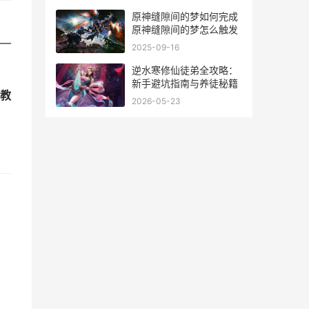
原神缝隙间的梦如何完成
。
原神缝隙间的梦怎么触发
—
2025-09-16
逆水寒修仙徒弟全攻略：
新手避坑指南与养徒秘籍
教
2026-05-23