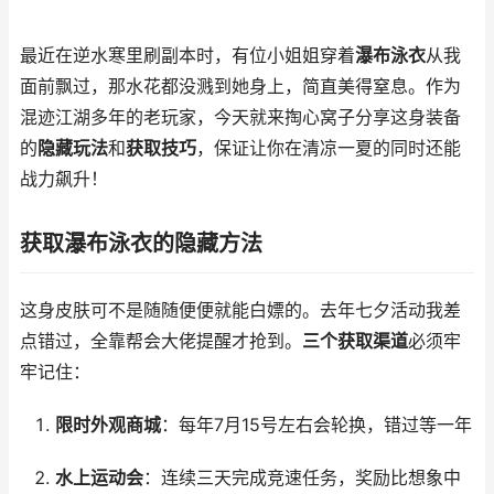
最近在逆水寒里刷副本时，有位小姐姐穿着
瀑布泳衣
从我
面前飘过，那水花都没溅到她身上，简直美得窒息。作为
混迹江湖多年的老玩家，今天就来掏心窝子分享这身装备
的
隐藏玩法
和
获取技巧
，保证让你在清凉一夏的同时还能
战力飙升！
获取瀑布泳衣的隐藏方法
这身皮肤可不是随随便便就能白嫖的。去年七夕活动我差
点错过，全靠帮会大佬提醒才抢到。
三个获取渠道
必须牢
牢记住：
限时外观商城
：每年7月15号左右会轮换，错过等一年
水上运动会
：连续三天完成竞速任务，奖励比想象中