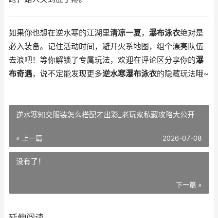
如果你也想在逆水寒的江湖里
清凉一夏
，
瀑布泳衣
绝对是
必入装备。记住活动时间，避开火系地图，组个漂亮队伍
去浪吧！等你解锁了专属玩法，欢迎在评论区分享你的
瀑
布奇遇
，说不定能发现更多
逆水寒瀑布泳衣
的隐藏玩法哦~
逆水寒知交服装怎么搭配才出彩_老玩家私藏攻略大公开
« 上一篇
2026-07-08
没有了！
下一篇 »
延伸阅读