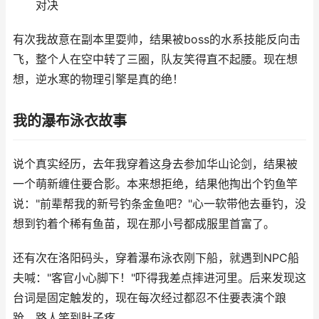
对决
有次我故意在副本里耍帅，结果被boss的水系技能反向击
飞，整个人在空中转了三圈，队友笑得直不起腰。现在想
想，逆水寒的物理引擎是真的绝！
我的瀑布泳衣故事
说个真实经历，去年我穿着这身去参加华山论剑，结果被
一个萌新缠住要合影。本来想拒绝，结果他掏出个钓鱼竿
说："前辈帮我的新号钓条金鱼吧？"心一软带他去垂钓，没
想到钓着个稀有鱼苗，现在那小号都成服里首富了。
还有次在洛阳码头，穿着瀑布泳衣刚下船，就遇到NPC船
夫喊："客官小心脚下！"吓得我差点摔进河里。后来发现这
台词是固定触发的，现在每次经过都忍不住要表演个踉
跄，路人笑到肚子疼。