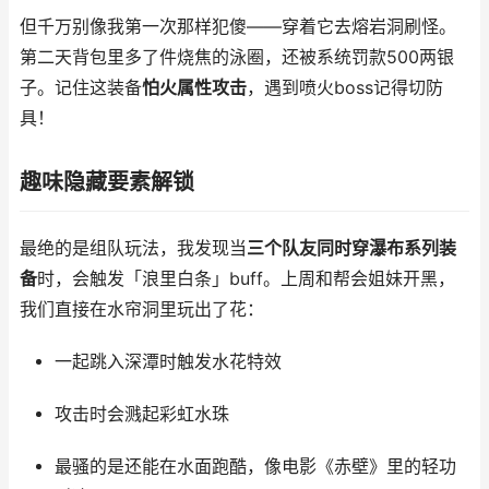
但千万别像我第一次那样犯傻——穿着它去熔岩洞刷怪。
第二天背包里多了件烧焦的泳圈，还被系统罚款500两银
子。记住这装备
怕火属性攻击
，遇到喷火boss记得切防
具！
趣味隐藏要素解锁
最绝的是组队玩法，我发现当
三个队友同时穿瀑布系列装
备
时，会触发「浪里白条」buff。上周和帮会姐妹开黑，
我们直接在水帘洞里玩出了花：
一起跳入深潭时触发水花特效
攻击时会溅起彩虹水珠
最骚的是还能在水面跑酷，像电影《赤壁》里的轻功