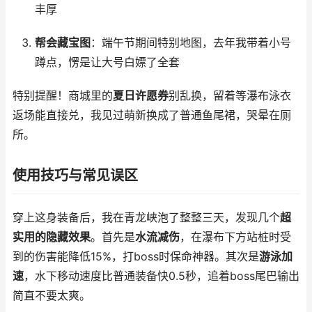
丰厚
帮会藏宝图
：端午节期间特别地图，去年我带着小号
蹲点，愣是让大号白嫖了全套
特别提醒！商城里的
夏日许愿券
别乱换，留着等瀑布泳衣
返场能直接兑，我见过萌新换成了普通鱼尾裙，哭晕在厕
所。
使用技巧与常见误区
穿上这身装备后，我在青龙峡泡了整整三天，发现几个
超
实用的隐藏效果
。首先是
水流减伤
，在瀑布下方站桩时受
到的伤害能降低15%，打boss时保命神器。其次是
游泳加
速
，水下移动速度比普通装备快0.5秒，追着boss尾巴输出
简直不要太爽。