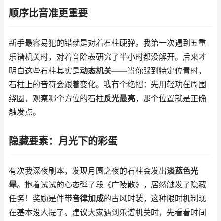
顺序比音准更重要
新手最容易犯的错就是对着石柱硬弹。我第一次遇到五重
乐谱机关时，对着音阶表研究了半小时都没解开。后来才
明白这些石柱其实是
动态机关
——当你踩到特定位置时，
石柱上的音符会跟着变化。我有个绝招：先用轻功在周围
绕圈，观察哪个方位的石柱
反光最亮
，那个位置就是正确
触发点。
隐藏要素：月光下的彩蛋
有次我深夜刷本，发现月圆之夜的石柱会发出
淡蓝色光
晕
。抱着试试的心态弹了段《广陵散》，居然触发了隐藏
任务！奖励是件带
音律加成
的古风时装，这种限时机制现
在基本没人提了。建议大家遇到乐谱机关时，先看看时间