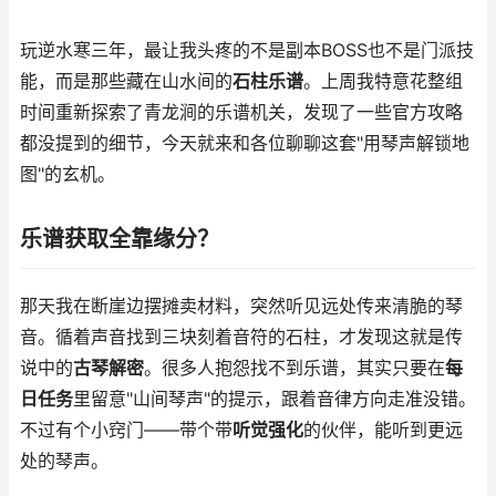
玩逆水寒三年，最让我头疼的不是副本BOSS也不是门派技
能，而是那些藏在山水间的
石柱乐谱
。上周我特意花整组
时间重新探索了青龙涧的乐谱机关，发现了一些官方攻略
都没提到的细节，今天就来和各位聊聊这套"用琴声解锁地
图"的玄机。
乐谱获取全靠缘分？
那天我在断崖边摆摊卖材料，突然听见远处传来清脆的琴
音。循着声音找到三块刻着音符的石柱，才发现这就是传
说中的
古琴解密
。很多人抱怨找不到乐谱，其实只要在
每
日任务
里留意"山间琴声"的提示，跟着音律方向走准没错。
不过有个小窍门——带个带
听觉强化
的伙伴，能听到更远
处的琴声。