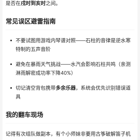
是否在
戌时到亥时
之间。
常见误区避雷指南
不要试图用游戏内琴谱对照——石柱的音律是逆水寒
特制的五声音阶
避免在暴雨天气挑战——水汽会影响石柱共鸣（亲测
淋雨解密成功率下降40%）
切记清空背包携带
多余乐器
，系统会优先识别错误道
具
我的翻车现场
记得有次组队做副本，有个小师妹非要用古筝破解笛子机