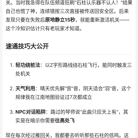
关。当时我急得在队伍频道狂刷"石柱认乐器不认人！"结果
自己也慌了神，连续错按三次直接被传送回安全区。后来
发现只要在失败后
原地静立15秒
，就能重新激活机关——
这个冷知识估计只有老玩家才知道。
速通技巧大公开
轻功绕桩法
：以Z字形路线绕石柱飞行，能同时触发三
处机关
天气利用
：晴天优先解"宫"音，阴天适合"羽"音，这个
规律我在江南地图验证过7次都成立
NPC对话陷阱
：路过的琴师说"此曲只应天上有"，其
实是在暗示你需要
往高处飞
现在每次经过雁回关，我都要去听听那些石柱的低鸣。这