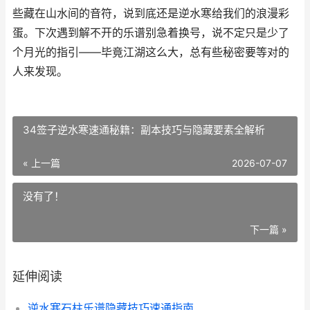
些藏在山水间的音符，说到底还是逆水寒给我们的浪漫彩
蛋。下次遇到解不开的乐谱别急着换号，说不定只是少了
个月光的指引——毕竟江湖这么大，总有些秘密要等对的
人来发现。
34签子逆水寒速通秘籍：副本技巧与隐藏要素全解析
« 上一篇
2026-07-07
没有了！
下一篇 »
延伸阅读
逆水寒石柱乐谱隐藏技巧速通指南