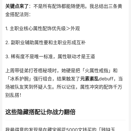
关键点来了
：不是所有配饰都能随便用。我总结出三条黄
金搭配法则：
1. 主职业核心属性配饰优先级＞外观
2. 副职业辅助属性要和主职业形成互补
3. 稀有度不是唯一标准，属性联动才是王道
上周带徒弟打苍梧秘境时，她硬是把「火属性戒指」和
「冰系护腕」强行组合，结果触发了
元素紊乱
debuff，当
场被队友笑到怀疑人生。所以记住，属性冲突的配饰千万
别乱搭！
这些隐藏搭配让你战力翻倍
我最得意的发现是在藏宝阁花5000文钱买的「残缺玉