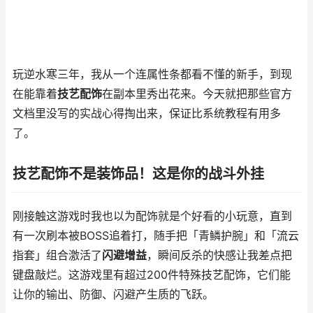
玩逆水寒三年，我从一个连属性条都看不懂的新手，到现
在能靠着
技艺配饰
在副本里秀出花来。今天就把那些官方
文档里没写的实战心得掏出来，保证比系统教程有用多
了。
技艺配饰不是装饰品！这是你的战斗外挂
刚接触这游戏时我也以为配饰就是个好看的小玩意，直到
有一次刷本被BOSS追着打，随手把「青鳞护腕」和「流云
指套」组合激活了
闪避增益
，瞬间反杀的快感让我差点把
键盘敲烂。这游戏里有超过200件特殊技艺配饰，它们能
让你的输出、防御、闪避产生质的飞跃。