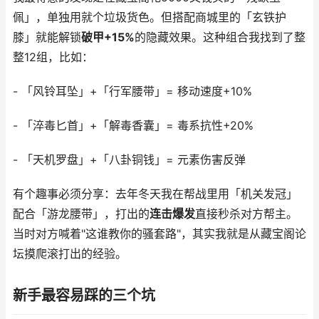
佩」，单独用就个垃圾货色。但搭配商城里的「玄铁护
膝」就能解锁
破甲+15%
的隐藏效果。这种组合我找到了整
整12组，比如：
- 「风铃耳坠」+「行军腰带」= 移动速度+10%
- 「淬毒匕首」+「解毒香囊」= 毒系抗性+20%
- 「天机罗盘」+「八卦铜钱」= 元素伤害反弹
有个趣事必须分享：去年冬天我在帮战里用「机关发冠」
配合「游龙腰带」，打出的
连击爆发
直接秒杀对方帮主。
当时对方喊着"这谁教你的骚套路"，其实我就是从藏宝阁论
坛摸爬滚打出的经验。
新手最容易踩的三个坑